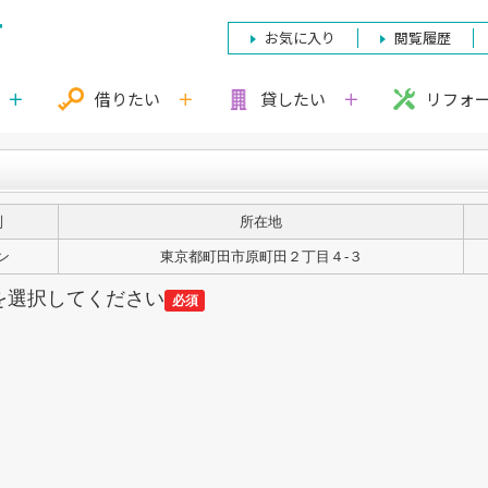
お気に入り
閲覧履歴
借りたい
貸したい
リフォ
別
所在地
ン
東京都町田市原町田２丁目４-３
を選択してください
必須