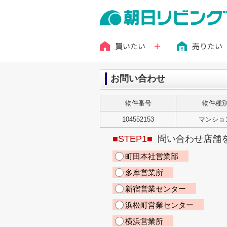
買いたい
売りたい
お問い合わせ
物件番号
物件種
104552153
マンショ
■STEP1■
問い合わせ店舗
町田本社営業部
多摩営業所
新宿営業センター
浜松町営業センター
横浜営業所