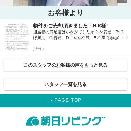
お客様より
物件をご売却頂きました：H.K様
担当者の満足度はいかがでしたか？ A:満足 B:ほ
ぼ満足 C:普通 Ⅾ：やや不満 E:不満 ①挨拶・
礼儀作法・言葉使い ： A ②報告・連絡・約束
担当：
事の徹底 ： A ③説明（契約～引渡）の分かり
やすさ：A ④時間の正確さ・迅速な対応 : A
このスタッフのお客様の声をもっと見る
スタッフ一覧を見る
PAGE TOP