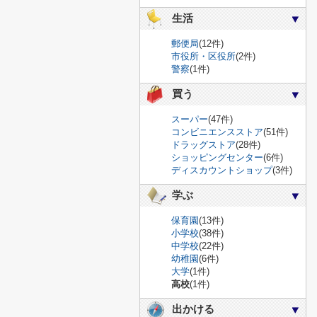
生活
郵便局
(12件)
市役所・区役所
(2件)
警察
(1件)
買う
スーパー
(47件)
コンビニエンスストア
(51件)
ドラッグストア
(28件)
ショッピングセンター
(6件)
ディスカウントショップ
(3件)
学ぶ
保育園
(13件)
小学校
(38件)
中学校
(22件)
幼稚園
(6件)
大学
(1件)
高校
(1件)
出かける