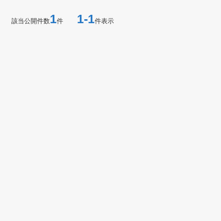
1
1-1
該当公開件数
件
件表示