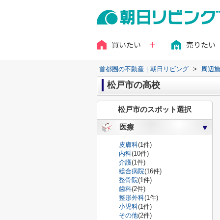
買いたい
売りたい
首都圏の不動産｜朝日リビング
>
周辺
松戸市の高校
松戸市のスポット選択
医療
皮膚科
(1件)
内科
(10件)
介護
(1件)
総合病院
(16件)
整骨院
(1件)
歯科
(2件)
整形外科
(1件)
小児科
(1件)
その他
(2件)