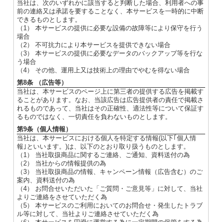
当社は、次のいずれかに該当すると判断した場合、利用者への事
前の連絡又は承諾を要することなく、本サービスを一時的に中断
できるものとします。
（1） 本サービスの提供に必要な設備の故障等により保守を行う
場合
（2） 不可抗力により本サービスを提供できない場合
（3） 本サービスの提供に必要なデータのバックアップ等を行な
う場合
（4） その他、運用上又は技術上の理由でやむを得ない場合
第8条 （広告等）
当社は、本サービスのページ上に第三者の提供する広告を掲載す
ることがあります。なお、当該広告は広告提供者の責任で掲載さ
れるものであって、当社はその正確性、適法性等について保証す
るものではなく、一切責任を負わないものとします。
第9条（個人情報）
当社は、本サービスにおける個人を特定する情報(以下｢個人情
報｣といいます。)は、以下のとおり取り扱うものとします。
（1） 当社取扱商品に関するご連絡、ご通知、資料送付の為
（2） 当社からの情報提供の為
（3） 当社取扱商品の情報、キャンペーン情報（広告含む）のご
案内、資料送付の為
（4） お問合せいただいた「ご質問・ご意見等」に対して、当社
よりご連絡をさせていただく為
（5） 本サービスのご利用においてのお問合せ・発生したトラブ
ル等に対して、当社よりご連絡させていただく為