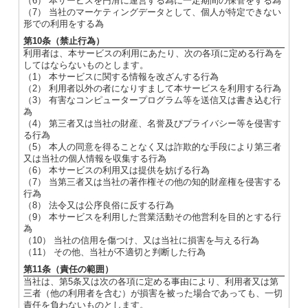
（6） 本サービスを円滑に運営する為に一定期間の保管をする為
（7） 当社のマーケティングデータとして、個人が特定できない
形での利用をする為
第10条（禁止行為）
利用者は、本サービスの利用にあたり、次の各項に定める行為を
してはならないものとします。
（1） 本サービスに関する情報を改ざんする行為
（2） 利用者以外の者になりすまして本サービスを利用する行為
（3） 有害なコンピュータープログラム等を送信又は書き込む行
為
（4） 第三者又は当社の財産、名誉及びプライバシー等を侵害す
る行為
（5） 本人の同意を得ることなく又は詐欺的な手段により第三者
又は当社の個人情報を収集する行為
（6） 本サービスの利用又は提供を妨げる行為
（7） 当第三者又は当社の著作権その他の知的財産権を侵害する
行為
（8） 法令又は公序良俗に反する行為
（9） 本サービスを利用した営業活動その他営利を目的とする行
為
（10） 当社の信用を傷つけ、又は当社に損害を与える行為
（11） その他、当社が不適切と判断した行為
第11条（責任の範囲）
当社は、第5条又は次の各項に定める事由により、利用者又は第
三者（他の利用者を含む）が損害を被った場合であっても、一切
責任を負わないものとします。