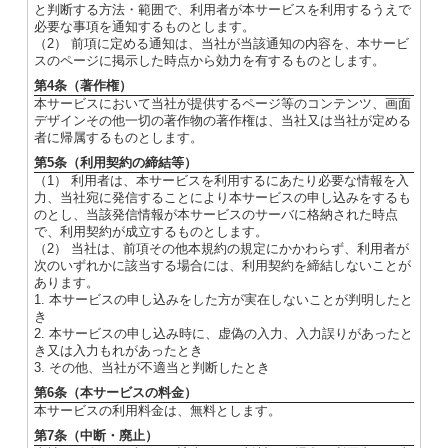
と判断する方法・範囲で、利用者が本サービスを利用するうえで
必要な事項を通知するものとします。
（2） 前項に定める通知は、当社が当該通知の内容を、本サービ
スのページに掲示した時点から効力を有するものとします。
第4条（著作権）
本サービスにおいて当社が提供するページ等のコンテンツ、画面
デザインその他一切の著作物の著作権は、当社又は当社が定める
者に帰属するものとします。
第5条（利用契約の締結等）
（1） 利用者は、本サービスを利用するにあたり必要な情報を入
力、当社宛に発信することにより本サービスの申し込みをするも
のとし、当該発信情報が本サービスのサーバに格納された時点
で、利用契約が成立するものとします。
（2） 当社は、前項その他本規約の規定にかかわらず、利用者が
次のいずれかに該当する場合には、利用契約を締結しないことが
あります。
1. 本サービスの申し込みをした方が実在しないことが判明したと
き
2. 本サービスの申し込み時に、虚偽の入力、入力誤りがあったと
き又は入力もれがあったとき
3. その他、当社が不適当と判断したとき
第6条（本サービスの料金）
本サービスの利用料金は、無料とします。
第7条（中断・廃止）