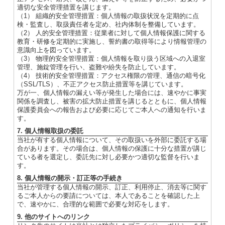
適切な安全管理措置を講じます。
（1） 組織的安全管理措置：個人情報の取扱状況を定期的に点
検・監査し、取扱責任者を定め、社内体制を整備しています。
（2） 人的安全管理措置：従業者に対して個人情報保護に関する
教育・研修を定期的に実施し、誓約書の取得等により情報管理の
意識向上を図っています。
（3） 物理的安全管理措置：個人情報を取り扱う区域への入退室
管理、施錠管理を行い、盗難や紛失を防止しています。
（4） 技術的安全管理措置：アクセス権限の管理、通信の暗号化
（SSL/TLS）、不正アクセス防止措置等を講じています。
万が一、個人情報の漏えい等が発生した場合には、速やかに事実
関係を調査し、被害の拡大防止措置を講じるとともに、個人情報
保護委員会への報告および必要に応じてご本人への通知を行いま
す。
7. 個人情報取扱の委託
当社が有する個人情報について、その取扱いを外部に委託する場
合があります。その場合は、個人情報の保護に十分な措置が講じ
ている者を選定し、委託先に対し必要かつ適切な監督を行いま
す。
8. 個人情報の開示・訂正等の手続き
当社が管理する個人情報の開示、訂正、利用停止、消去等に関す
るご本人からの要請については、本人であることを確認した上
で、速やかに、合理的な範囲で必要な対応をします。
9. 他のサイトへのリンク