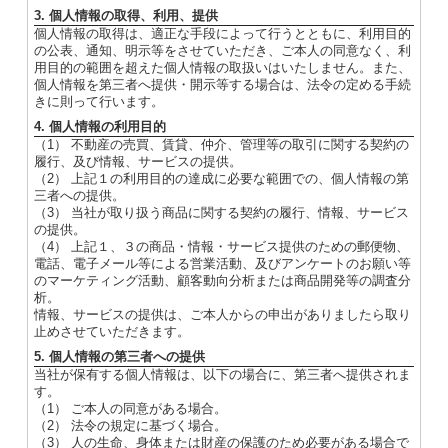
3. 個人情報の取得、利用、提供
個人情報の取得は、適正な手段によって行うとともに、利用目的
の公表、通知、明示等をさせていただき、ご本人の同意なく、利
用目的の範囲を超えた個人情報の取扱いはいたしません。また、
個人情報を第三者へ提供・開示等する場合は、法令の定める手続
きに則って行います。
4. 個人情報の利用目的
（1） 不動産の売買、賃貸、仲介、管理等の取引に関する契約の
履行、及び情報、サービスの提供。
（2） 上記１の利用目的の達成に必要な範囲での、個人情報の第
三者への提供。
（3） 当社が取り扱う商品に関する契約の履行、情報、サービス
の提供。
（4） 上記１、３の商品・情報・サービス提供のための郵便物、
電話、電子メール等による営業活動、及びアンケートのお願い等
のマーケティング活動、顧客動向分析または商品開発等の調査分
析。
情報、サービスの提供は、ご本人からの申出がありましたら取り
止めさせていただきます。
5. 個人情報の第三者への提供
当社が保有する個人情報は、以下の場合に、第三者へ提供されま
す。
（1） ご本人の同意がある場合。
（2） 法令の規定に基づく場合。
（3） 人の生命、身体または財産の保護のため必要がある場合で