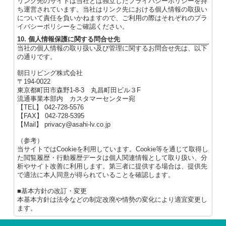
リンク先のサイトは当社とは独立したプライバシーポリシーを持
ち運営されています。当社はリンク先における個人情報の取扱い
について責任を負いかねますので、ご利用の際はそれぞれのプラ
イバシーポリシーをご確認ください。
10. 個人情報保護に関する問合せ先
当社の個人情報の取り扱い及び管理に関するお問合せ先は、以下
の通りです。
朝日リビング株式会社
〒194-0022
東京都町田市森野1-8-3 丸昌町田ビル３F
流通事業本部内 カスタマーセンター宛
【TEL】 042-728-5576
【FAX】 042-728-5395
【Mail】 privacy@asahi-lv.co.jp
（参考）
当サイトではCookieを利用しています。Cookie等を通じて取得し
た閲覧履歴・行動履歴データは個人関連情報として取り扱い、分
析やサイト改善に利用します。第三者に提供する場合は、提供先
で適法に本人同意が得られていることを確認します。
■基本方針の改訂・変更
本基本方針は法令などの制定改廃や情勢の変化により適宜変更し
ます。