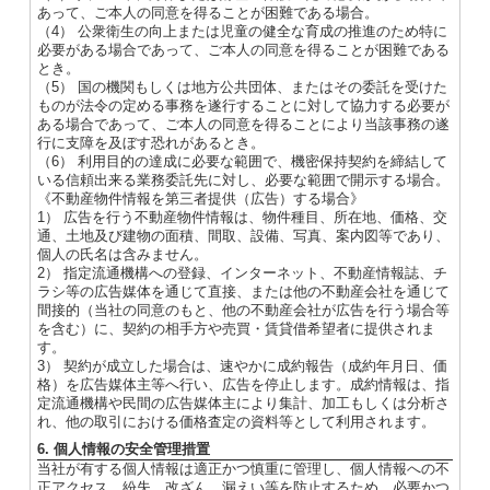
あって、ご本人の同意を得ることが困難である場合。
（4） 公衆衛生の向上または児童の健全な育成の推進のため特に
必要がある場合であって、ご本人の同意を得ることが困難である
とき。
（5） 国の機関もしくは地方公共団体、またはその委託を受けた
ものが法令の定める事務を遂行することに対して協力する必要が
ある場合であって、ご本人の同意を得ることにより当該事務の遂
行に支障を及ぼす恐れがあるとき。
（6） 利用目的の達成に必要な範囲で、機密保持契約を締結して
いる信頼出来る業務委託先に対し、必要な範囲で開示する場合。
《不動産物件情報を第三者提供（広告）する場合》
1） 広告を行う不動産物件情報は、物件種目、所在地、価格、交
通、土地及び建物の面積、間取、設備、写真、案内図等であり、
個人の氏名は含みません。
2） 指定流通機構への登録、インターネット、不動産情報誌、チ
ラシ等の広告媒体を通じて直接、または他の不動産会社を通じて
間接的（当社の同意のもと、他の不動産会社が広告を行う場合等
を含む）に、契約の相手方や売買・賃貸借希望者に提供されま
す。
3） 契約が成立した場合は、速やかに成約報告（成約年月日、価
格）を広告媒体主等へ行い、広告を停止します。成約情報は、指
定流通機構や民間の広告媒体主により集計、加工もしくは分析さ
れ、他の取引における価格査定の資料等として利用されます。
6. 個人情報の安全管理措置
当社が有する個人情報は適正かつ慎重に管理し、個人情報への不
正アクセス、紛失、改ざん、漏えい等を防止するため、必要かつ