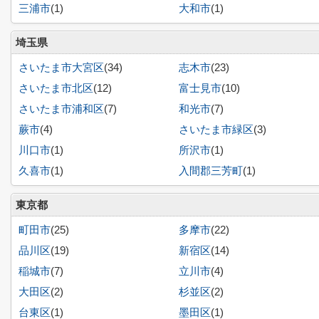
三浦市
(1)
大和市
(1)
埼玉県
さいたま市大宮区
(34)
志木市
(23)
さいたま市北区
(12)
富士見市
(10)
さいたま市浦和区
(7)
和光市
(7)
蕨市
(4)
さいたま市緑区
(3)
川口市
(1)
所沢市
(1)
久喜市
(1)
入間郡三芳町
(1)
東京都
町田市
(25)
多摩市
(22)
品川区
(19)
新宿区
(14)
稲城市
(7)
立川市
(4)
大田区
(2)
杉並区
(2)
台東区
(1)
墨田区
(1)