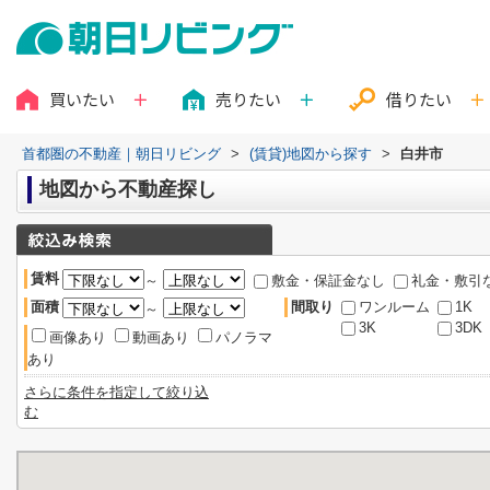
買いたい
売りたい
借りたい
首都圏の不動産｜朝日リビング
>
(賃貸)地図から探す
>
白井市
地図から不動産探し
賃料
～
敷金・保証金なし
礼金・敷引
面積
間取り
ワンルーム
1K
～
3K
3DK
画像あり
動画あり
パノラマ
あり
さらに条件を指定して絞り込
む