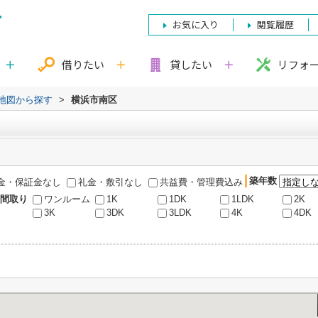
お気に入り
閲覧履歴
借りたい
貸したい
リフォ
)地図から探す
>
横浜市南区
築年数
金・保証金なし
礼金・敷引なし
共益費・管理費込み
間取り
ワンルーム
1K
1DK
1LDK
2K
3K
3DK
3LDK
4K
4DK