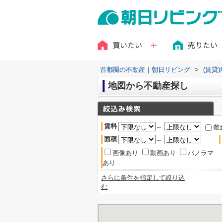
買いたい
売りたい
首都圏の不動産｜朝日リビング
>
(賃貸
地図から不動産探し
賃料
～
敷
面積
～
画像あり
動画あり
パノラマ
あり
さらに条件を指定して絞り込
む