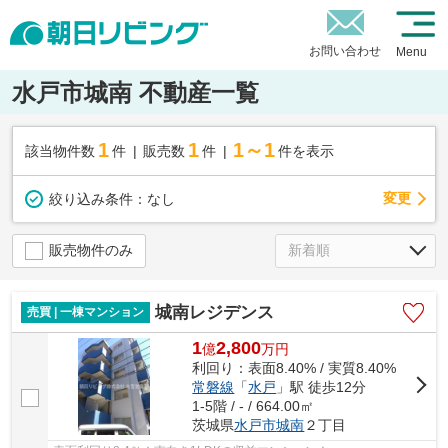
お問い合わせ
Menu
水戸市城南 不動産一覧
1
1
1～1
該当物件数
件
販売数
件
件を表示
変更
絞り込み条件：
なし
販売物件のみ
城南レジデンス
売買 | 一棟マンション
1
2,800
億
万
円
利回り：表面8.40% / 実質8.40%
常磐線
「
水戸
」駅 徒歩12分
1-5階 / - / 664.00㎡
茨城県
水戸市
城南
２丁目