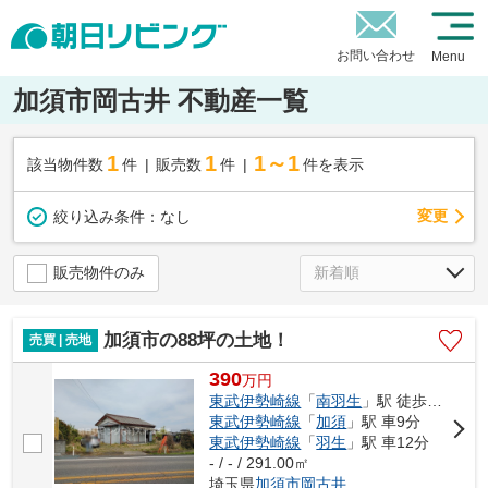
お問い合わせ
Menu
加須市岡古井 不動産一覧
1
1
1～1
該当物件数
件
販売数
件
件を表示
変更
絞り込み条件：
なし
販売物件のみ
加須市の88坪の土地！
売買 | 売地
390
万
円
東武伊勢崎線
「
南羽生
」駅 徒歩24分
東武伊勢崎線
「
加須
」駅 車9分
東武伊勢崎線
「
羽生
」駅 車12分
- / - / 291.00㎡
埼玉県
加須市
岡古井