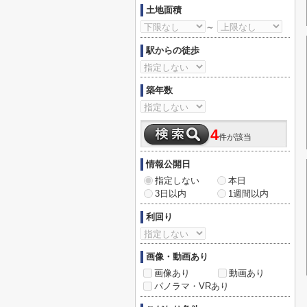
土地面積
～
駅からの徒歩
築年数
4
件が該当
情報公開日
指定しない
本日
3日以内
1週間以内
利回り
画像・動画あり
画像あり
動画あり
パノラマ・VRあり