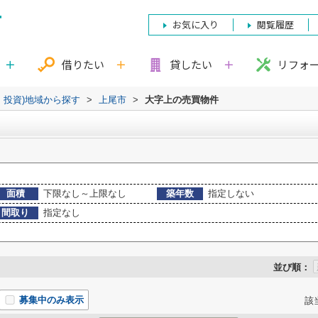
お気に入り
閲覧履歴
借りたい
貸したい
リフォ
・投資)地域から探す
>
上尾市
>
大字上の売買物件
面積
下限なし～上限なし
築年数
指定しない
間取り
指定なし
並び順：
募集中のみ表示
該