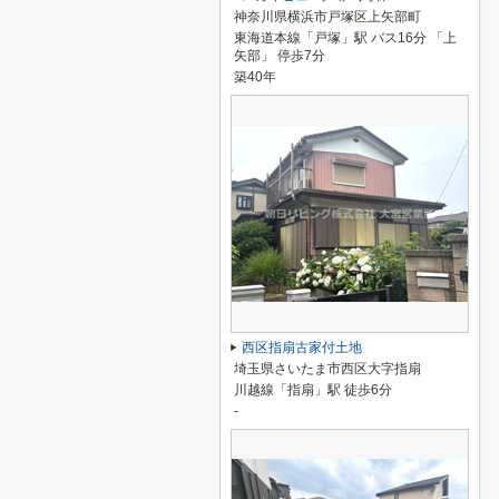
神奈川県横浜市戸塚区上矢部町
東海道本線「戸塚」駅 バス16分 「上
矢部」 停歩7分
築40年
西区指扇古家付土地
埼玉県さいたま市西区大字指扇
川越線「指扇」駅 徒歩6分
-