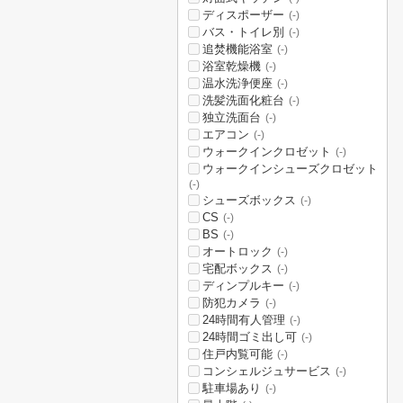
ディスポーザー
(-)
バス・トイレ別
(-)
追焚機能浴室
(-)
浴室乾燥機
(-)
温水洗浄便座
(-)
洗髪洗面化粧台
(-)
独立洗面台
(-)
エアコン
(-)
ウォークインクロゼット
(-)
ウォークインシューズクロゼット
(-)
シューズボックス
(-)
CS
(-)
BS
(-)
オートロック
(-)
宅配ボックス
(-)
ディンプルキー
(-)
防犯カメラ
(-)
24時間有人管理
(-)
24時間ゴミ出し可
(-)
住戸内覧可能
(-)
コンシェルジュサービス
(-)
駐車場あり
(-)