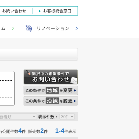
お問い合わせ
お客様総合窓口
ーム
リノベーション
表示件数：
4
2
1-4
当公開件数
件 販売数
件
件表示