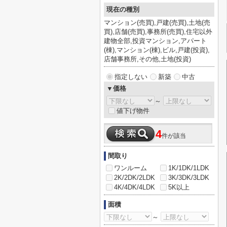
現在の種別
マンション(売買),戸建(売買),土地(売
買),店舗(売買),事務所(売買),住宅以外
建物全部,投資マンション,アパート
(棟),マンション(棟),ビル,戸建(投資),
店舗事務所,その他,土地(投資)
指定しない
新築
中古
▼価格
～
値下げ物件
4
件が該当
間取り
ワンルーム
1K/1DK/1LDK
2K/2DK/2LDK
3K/3DK/3LDK
4K/4DK/4LDK
5K以上
面積
～