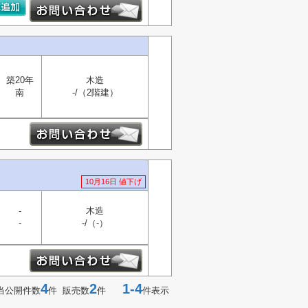
築20年
木造
南
-/（2階建）
10月16日 値下げ
-
木造
-
-/（-）
4
2
1-4
当公開件数
件 販売数
件
件表示