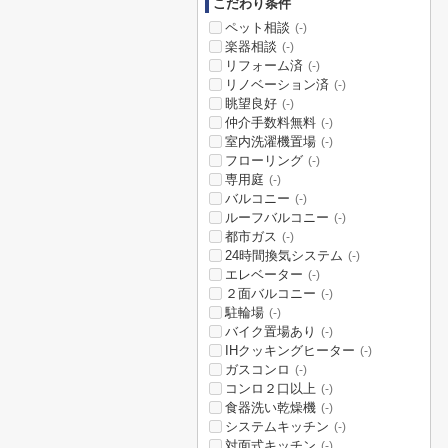
こだわり条件
ペット相談
(-)
楽器相談
(-)
リフォーム済
(-)
リノベーション済
(-)
眺望良好
(-)
仲介手数料無料
(-)
室内洗濯機置場
(-)
フローリング
(-)
専用庭
(-)
バルコニー
(-)
ルーフバルコニー
(-)
都市ガス
(-)
24時間換気システム
(-)
エレベーター
(-)
２面バルコニー
(-)
駐輪場
(-)
バイク置場あり
(-)
IHクッキングヒーター
(-)
ガスコンロ
(-)
コンロ２口以上
(-)
食器洗い乾燥機
(-)
システムキッチン
(-)
対面式キッチン
(-)