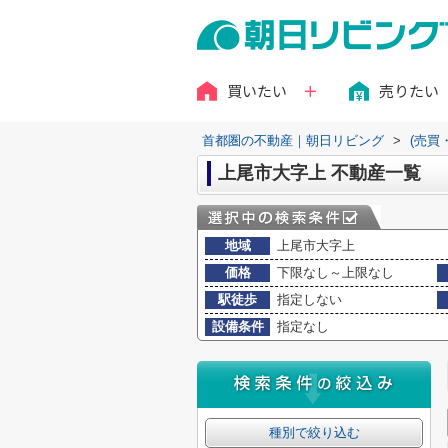
買いたい
売りたい
首都圏の不動産｜朝日リビング
>
(売買
上尾市大字上 不動産一覧
地域
上尾市大字上
価格
下限なし～上限なし
駅徒歩
指定しない
設備条件
指定なし
種別で絞り込む