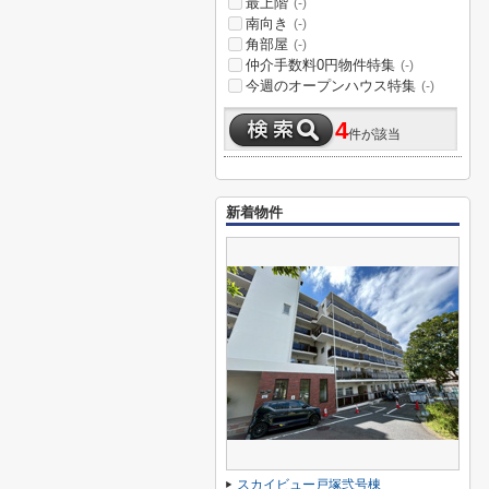
最上階
(-)
南向き
(-)
角部屋
(-)
仲介手数料0円物件特集
(-)
今週のオープンハウス特集
(-)
4
件が該当
新着物件
スカイビュー戸塚弐号棟