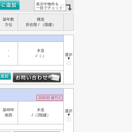
表示中物件を
一括でチェック
築年数
構造
方位
所在階 / （階建）
-
木造
選択
-
-/（-）
▼
10月2日 値下げ
築48年
木造
選択
▼
南西
-/（2階建）