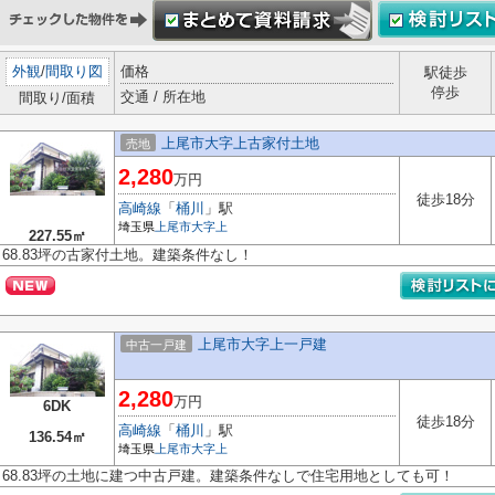
外観
/
間取り図
価格
駅徒歩
停歩
交通 / 所在地
間取り/面積
上尾市大字上古家付土地
売地
2,280
万円
徒歩18分
高崎線
「
桶川
」駅
埼玉県
上尾市
大字上
227.55㎡
68.83坪の古家付土地。建築条件なし！
上尾市大字上一戸建
中古一戸建
2,280
万円
6DK
徒歩18分
高崎線
「
桶川
」駅
136.54㎡
埼玉県
上尾市
大字上
68.83坪の土地に建つ中古戸建。建築条件なしで住宅用地としても可！