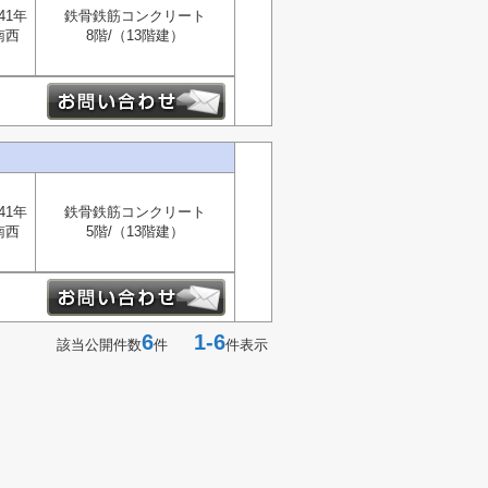
41年
鉄骨鉄筋コンクリート
南西
8階/（13階建）
41年
鉄骨鉄筋コンクリート
南西
5階/（13階建）
6
1-6
該当公開件数
件
件表示