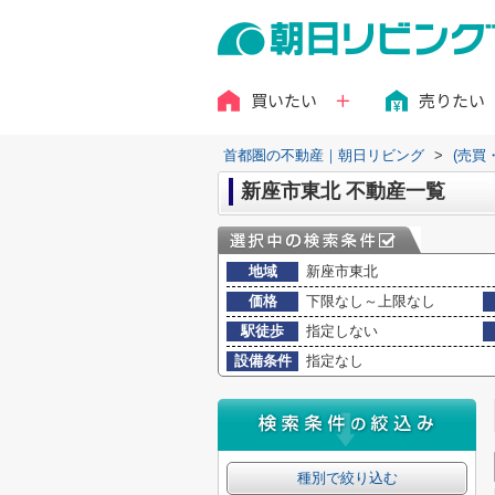
買いたい
売りたい
首都圏の不動産｜朝日リビング
>
(売買
新座市東北 不動産一覧
地域
新座市東北
価格
下限なし～上限なし
駅徒歩
指定しない
設備条件
指定なし
種別で絞り込む