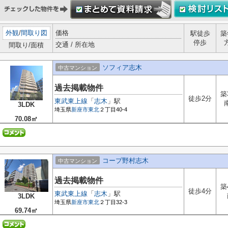
外観
/
間取り図
価格
駅徒歩
築
停歩
交通 / 所在地
間取り/面積
ソフィア志木
中古マンション
過去掲載物件
築
徒歩2分
東武東上線
「
志木
」駅
3LDK
埼玉県
新座市
東北
２丁目40-4
70.08㎡
コープ野村志木
中古マンション
過去掲載物件
築
徒歩4分
東武東上線
「
志木
」駅
3LDK
埼玉県
新座市
東北
２丁目32-3
69.74㎡