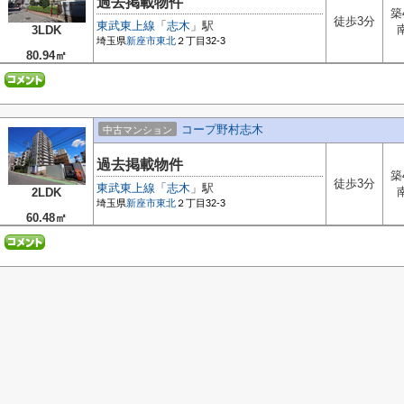
過去掲載物件
築
徒歩3分
東武東上線
「
志木
」駅
3LDK
埼玉県
新座市
東北
２丁目32-3
80.94㎡
コープ野村志木
中古マンション
過去掲載物件
築
徒歩3分
東武東上線
「
志木
」駅
2LDK
埼玉県
新座市
東北
２丁目32-3
60.48㎡