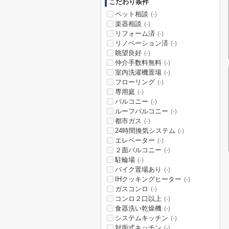
こだわり条件
ペット相談
(-)
楽器相談
(-)
リフォーム済
(-)
リノベーション済
(-)
眺望良好
(-)
仲介手数料無料
(-)
室内洗濯機置場
(-)
フローリング
(-)
専用庭
(-)
バルコニー
(-)
ルーフバルコニー
(-)
都市ガス
(-)
24時間換気システム
(-)
エレベーター
(-)
２面バルコニー
(-)
駐輪場
(-)
バイク置場あり
(-)
IHクッキングヒーター
(-)
ガスコンロ
(-)
コンロ２口以上
(-)
食器洗い乾燥機
(-)
システムキッチン
(-)
対面式キッチン
(-)