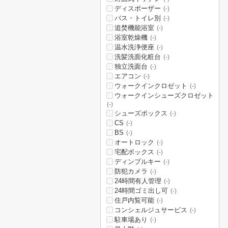
ディスポーザー
(-)
バス・トイレ別
(-)
追焚機能浴室
(-)
浴室乾燥機
(-)
温水洗浄便座
(-)
洗髪洗面化粧台
(-)
独立洗面台
(-)
エアコン
(-)
ウォークインクロゼット
(-)
ウォークインシューズクロゼット
(-)
シューズボックス
(-)
CS
(-)
BS
(-)
オートロック
(-)
宅配ボックス
(-)
ディンプルキー
(-)
防犯カメラ
(-)
24時間有人管理
(-)
24時間ゴミ出し可
(-)
住戸内覧可能
(-)
コンシェルジュサービス
(-)
駐車場あり
(-)