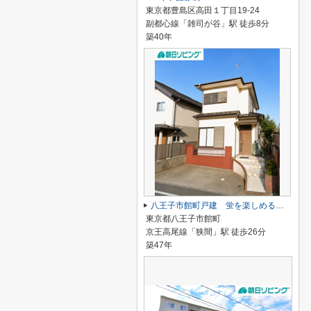
東京都豊島区高田１丁目19-24
副都心線「雑司が谷」駅 徒歩8分
築40年
八王子市館町戸建 蛍を楽しめる自然豊かな幻想的エリア！
東京都八王子市館町
京王高尾線「狭間」駅 徒歩26分
築47年