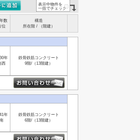
表示中物件を
一括でチェック
年数
構造
方位
所在階 / （階建）
30年
鉄骨鉄筋コンクリート
南西
9階/（13階建）
41年
鉄骨鉄筋コンクリート
南
6階/（13階建）