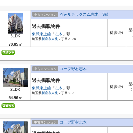
ヴォルテックス21志木 9階
中古マンション
過去掲載物件
築
徒歩3分
東武東上線
「
志木
」駅
3LDK
埼玉県
新座市
東北
２丁目29-30
70.85㎡
コープ野村志木
中古マンション
過去掲載物件
築
徒歩3分
東武東上線
「
志木
」駅
2LDK
埼玉県
新座市
東北
２丁目32-3
54.96㎡
コープ野村志木
中古マンション