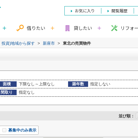
お気に入り
閲覧履歴
借りたい
貸したい
リフォ
・投資)地域から探す
>
新座市
>
東北の売買物件
面積
下限なし～上限なし
築年数
指定しない
間取り
指定なし
並び順：
募集中のみ表示