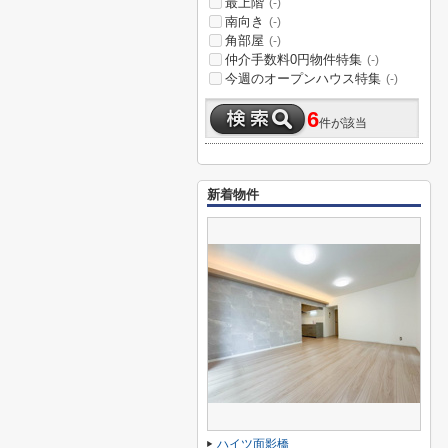
最上階
(-)
南向き
(-)
角部屋
(-)
仲介手数料0円物件特集
(-)
今週のオープンハウス特集
(-)
6
件が該当
新着物件
ハイツ面影橋