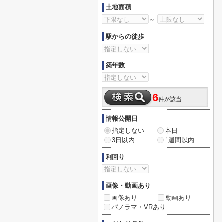
土地面積
～
駅からの徒歩
築年数
6
件が該当
情報公開日
指定しない
本日
3日以内
1週間以内
利回り
画像・動画あり
画像あり
動画あり
パノラマ・VRあり