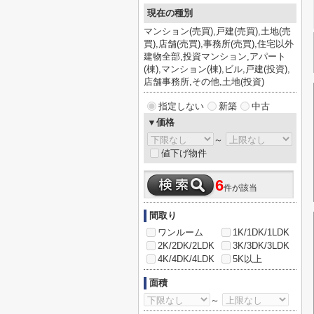
現在の種別
マンション(売買),戸建(売買),土地(売
買),店舗(売買),事務所(売買),住宅以外
建物全部,投資マンション,アパート
(棟),マンション(棟),ビル,戸建(投資),
店舗事務所,その他,土地(投資)
指定しない
新築
中古
▼価格
～
値下げ物件
6
件が該当
間取り
ワンルーム
1K/1DK/1LDK
2K/2DK/2LDK
3K/3DK/3LDK
4K/4DK/4LDK
5K以上
面積
～