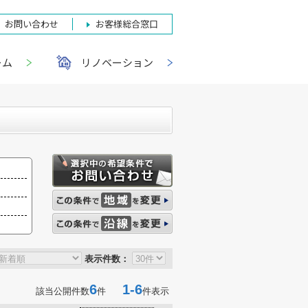
お問い合わせ
お客様総合窓口
ーム
リノベーション
表示件数：
6
1-6
該当公開件数
件
件表示