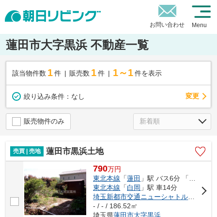
お問い合わせ
Menu
蓮田市大字黒浜 不動産一覧
1
1
1～1
該当物件数
件
販売数
件
件を表示
変更
絞り込み条件：
なし
販売物件のみ
蓮田市黒浜土地
売買 | 売地
790
万
円
東北本線
「
蓮田
」駅 バス6分 「学校前」 停歩7分
東北本線
「
白岡
」駅 車14分
埼玉新都市交通ニューシャトル
「
志久
」
- / - / 186.52㎡
埼玉県
蓮田市
大字黒浜