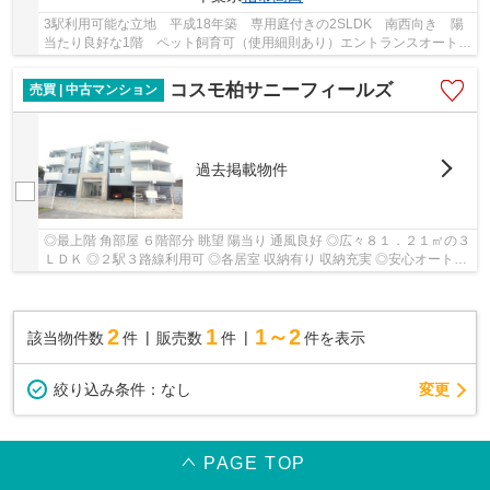
3駅利用可能な立地 平成18年築 専用庭付きの2SLDK 南西向き 陽
当たり良好な1階 ペット飼育可（使用細則あり）エントランスオートロ
ック 宅配ボックス設置あり 室内大変丁寧にお...
コスモ柏サニーフィールズ
売買 | 中古マンション
過去掲載物件
◎最上階 角部屋 ６階部分 眺望 陽当り 通風良好 ◎広々８１．２１㎡の３
ＬＤＫ ◎２駅３路線利用可 ◎各居室 収納有り 収納充実 ◎安心オートロ
ック付きです ◎管理体制良好 ◎令和６年 大規...
2
1
1～2
該当物件数
件
販売数
件
件を表示
変更
絞り込み条件：
なし
PAGE TOP