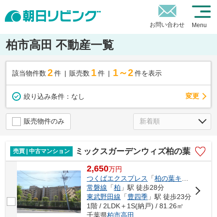
お問い合わせ
Menu
柏市高田 不動産一覧
2
1
1～2
該当物件数
件
販売数
件
件を表示
変更
絞り込み条件：
なし
販売物件のみ
ミックスガーデンウィズ柏の葉
売買 | 中古マンション
2,650
万
円
つくばエクスプレス
「
柏の葉キャンパス
」
常磐線
「
柏
」駅 徒歩28分
東武野田線
「
豊四季
」駅 徒歩23分
1階 / 2LDK＋1S(納戸) / 81.26㎡
千葉県
柏市
高田