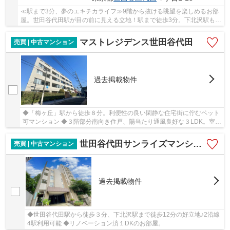
≪駅まで3分、夢のエキチカライフ≫9階から抜ける眺望を楽しめるお部
屋。世田谷代田駅が目の前に見える立地！駅まで徒歩3分。下北沢駅も徒
歩12分の立地。浴室・トイレ別々の間取り、2DK...
マストレジデンス世田谷代田
売買 | 中古マンション
過去掲載物件
◆「梅ヶ丘」駅から徒歩８分。利便性の良い閑静な住宅街に佇むペット
可マンション ◆３階部分南向き住戸、陽当たり通風良好な３LDK。室内
丁寧にお使いです。
世田谷代田サンライズマンション
売買 | 中古マンション
過去掲載物件
◆世田谷代田駅から徒歩３分、下北沢駅まで徒歩12分の好立地♪2沿線
4駅利用可能 ◆リノベーション済１DKのお部屋。