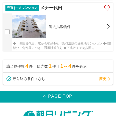
メナー代田
売買 | 中古マンション
過去掲載物件
◆「世田谷代田」駅から徒歩4分。5駅3沿線の好立地マンション ◆4階
部分・角部屋につき、通風眺望良好 ◆下北沢まで徒歩圏内！
4
1
1～4
該当物件数
件
販売数
件
件を表示
変更
絞り込み条件：
なし
PAGE TOP