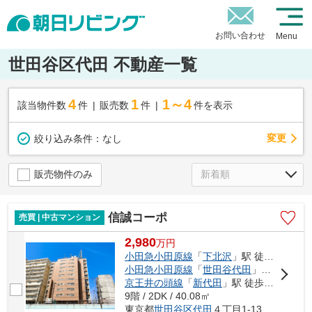
お問い合わせ
Menu
世田谷区代田 不動産一覧
4
1
1～4
該当物件数
件
販売数
件
件を表示
変更
絞り込み条件：
なし
販売物件のみ
信誠コーポ
売買 | 中古マンション
2,980
万
円
小田急小田原線
「
下北沢
」駅 徒歩12分
小田急小田原線
「
世田谷代田
」駅 徒歩3分
京王井の頭線
「
新代田
」駅 徒歩6分
9階 / 2DK / 40.08㎡
東京都
世田谷区
代田
４丁目1-13