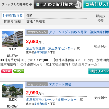
外観
/
間取り図
価格
駅徒歩
停歩
交通 / 所在地
間取り/面積
グリーンメゾン鶴牧５号棟 複数路線利用
中古マンション
2,680
万円
徒歩14分
京王相模原線
「
京王多摩センター
」駅
3LDK
東京都
多摩市
鶴牧
３丁目
83.27㎡
■■仲介手数料０円です！！(^^)■■ 【物件本体価格３％＋６万円＋別途消
駐車場空有！ ◎３路線利用可！駅まで徒歩圏内！ ◎新規リフォーム！
エステート鶴牧
中古マンション
2,990
万円
徒歩16分
3LDK
多摩都市モノレール
「
多摩センター
」駅
東京都
多摩市
鶴牧
４丁目
85.09㎡