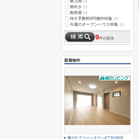
最上階
(-)
南向き
(-)
角部屋
(-)
仲介手数料0円物件特集
(-)
今週のオープンハウス特集
(-)
9
件が該当
新着物件
霧が丘グリーンタウン4丁目1街区