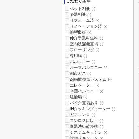
こだわり条件
ペット相談
(-)
楽器相談
(-)
リフォーム済
(-)
リノベーション済
(-)
眺望良好
(-)
仲介手数料無料
(-)
室内洗濯機置場
(-)
フローリング
(-)
専用庭
(-)
バルコニー
(-)
ルーフバルコニー
(-)
都市ガス
(-)
24時間換気システム
(-)
エレベーター
(-)
２面バルコニー
(-)
駐輪場
(-)
バイク置場あり
(-)
IHクッキングヒーター
(-)
ガスコンロ
(-)
コンロ２口以上
(-)
食器洗い乾燥機
(-)
システムキッチン
(-)
対面式キッチン
(-)