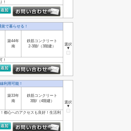
り！
感覚で暮らせる！
築44年
鉄筋コンクリート
選択
南
2-3階/（3階建）
▼
可！
線利用可能！
築33年
鉄筋コンクリート
南
3階/（4階建）
選択
▼
能！都心へのアクセスも良好！生活利