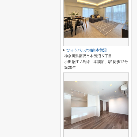
びゅうパルク湘南本鵠沼
神奈川県藤沢市本鵠沼５丁目
小田急江ノ島線「本鵠沼」駅 徒歩12分
築20年