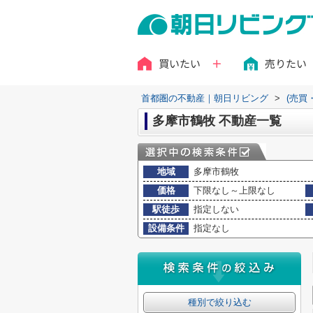
買いたい
売りたい
首都圏の不動産｜朝日リビング
>
(売買
多摩市鶴牧 不動産一覧
地域
多摩市鶴牧
価格
下限なし～上限なし
駅徒歩
指定しない
設備条件
指定なし
種別で絞り込む