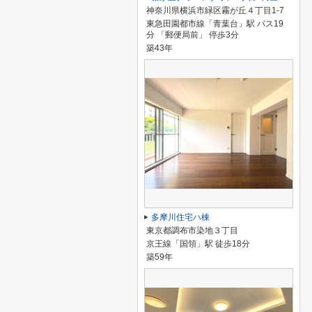
神奈川県横浜市緑区霧が丘４丁目1-7
東急田園都市線「青葉台」駅 バス19
分 「郵便局前」 停歩3分
築43年
多摩川住宅ハ棟
東京都調布市染地３丁目
京王線「国領」駅 徒歩18分
築59年