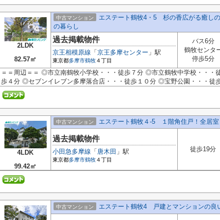
エステート鶴牧4・5 杉の香広がる癒し
中古マンション
の暮らし
過去掲載物件
バス6分
2LDK
鶴牧センタ
京王相模原線
「
京王多摩センター
」駅
停歩5分
82.57㎡
東京都
多摩市
鶴牧
４丁目
＝＝周辺＝＝ ◎市立南鶴牧小学校・・・徒歩７分 ◎市立鶴牧中学校・・・
歩４分 ◎セブンイレブン多摩落合店・・・徒歩１０分 ◎宝野公園・・・徒
エステート鶴牧４-5 １階角住戸！全居
中古マンション
過去掲載物件
徒歩19分
小田急多摩線
「
唐木田
」駅
4LDK
東京都
多摩市
鶴牧
４丁目
99.42㎡
エステート鶴牧4 戸建とマンションの良
中古マンション