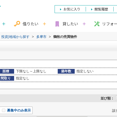
お気に入り
閲覧履歴
借りたい
貸したい
リフォ
・投資)地域から探す
>
多摩市
>
鶴牧の売買物件
面積
下限なし～上限なし
築年数
指定しない
間取り
指定なし
並び順：
募集中のみ表示
該