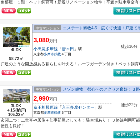
角部屋・１階！ペット飼育可！新規リノベーション物件！平置き駐車場空有
エステート鶴牧4-6 広くて快適！戸建て
中古マンション
3,080
万円
徒歩16分
小田急多摩線
「
唐木田
」駅
4LDK
東京都
多摩市
鶴牧
４丁目
98.72㎡
戸建のような開放感ある暮らしを叶える！ルーフガーデン付き！ペット飼育
メゾン鶴牧 都心へのアクセス良好！３路
中古マンション
2,990
万円
徒歩22分
3LDK
京王相模原線
「
京王多摩センター
」駅
＋1S(納戸)
東京都
多摩市
鶴牧
５丁目
106.22㎡
玄関二つ！二世帯や居住＋仕事部屋としても！駐車場あり！ ３路線利用可
便性も良好！