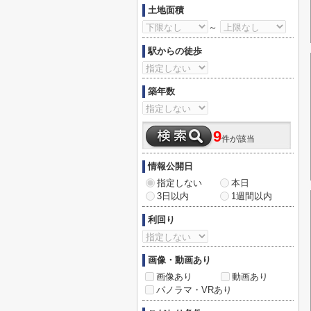
土地面積
～
駅からの徒歩
築年数
9
件が該当
情報公開日
指定しない
本日
3日以内
1週間以内
利回り
画像・動画あり
画像あり
動画あり
パノラマ・VRあり