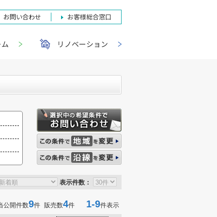
お問い合わせ
お客様総合窓口
ーム
リノベーション
表示件数：
9
4
1-9
当公開件数
件 販売数
件
件表示