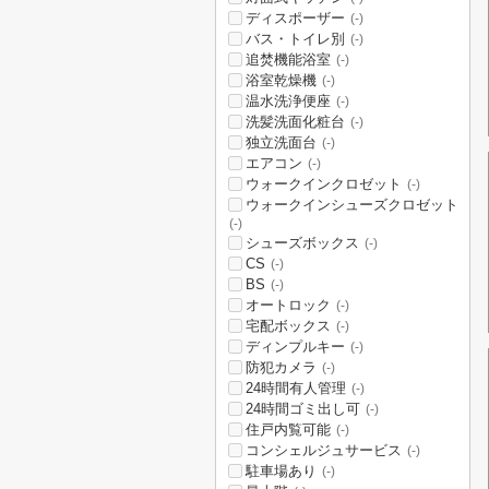
ディスポーザー
(-)
バス・トイレ別
(-)
追焚機能浴室
(-)
浴室乾燥機
(-)
温水洗浄便座
(-)
洗髪洗面化粧台
(-)
独立洗面台
(-)
エアコン
(-)
ウォークインクロゼット
(-)
ウォークインシューズクロゼット
(-)
シューズボックス
(-)
CS
(-)
BS
(-)
オートロック
(-)
宅配ボックス
(-)
ディンプルキー
(-)
防犯カメラ
(-)
24時間有人管理
(-)
24時間ゴミ出し可
(-)
住戸内覧可能
(-)
コンシェルジュサービス
(-)
駐車場あり
(-)