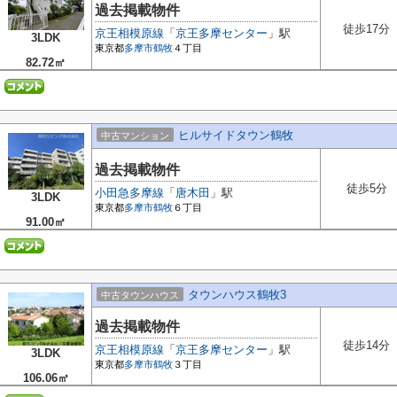
過去掲載物件
徒歩17分
京王相模原線
「
京王多摩センター
」駅
3LDK
東京都
多摩市
鶴牧
４丁目
82.72㎡
ヒルサイドタウン鶴牧
中古マンション
過去掲載物件
徒歩5分
小田急多摩線
「
唐木田
」駅
3LDK
東京都
多摩市
鶴牧
６丁目
91.00㎡
タウンハウス鶴牧3
中古タウンハウス
過去掲載物件
徒歩14分
京王相模原線
「
京王多摩センター
」駅
3LDK
東京都
多摩市
鶴牧
３丁目
106.06㎡