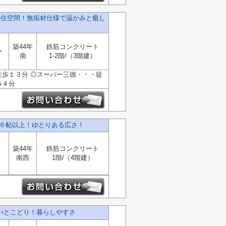
の住空間！無垢材仕様で温かみと癒し
築44年
鉄筋コンクリート
ー
南
1-2階/（3階建）
徒歩１３分 ◎スーパー三徳・・・徒
歩４分
室６帖以上！ゆとりある広さ！
築44年
鉄筋コンクリート
南西
1階/（4階建）
いとこどり！暮らしやすさ