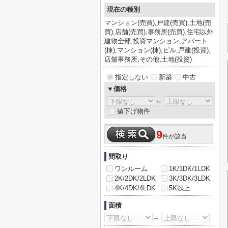
現在の種別
マンション(売買),戸建(売買),土地(売
買),店舗(売買),事務所(売買),住宅以外
建物全部,投資マンション,アパート
(棟),マンション(棟),ビル,戸建(投資),
店舗事務所,その他,土地(投資)
指定しない
新築
中古
▼価格
～
値下げ物件
9
件が該当
間取り
ワンルーム
1K/1DK/1LDK
2K/2DK/2LDK
3K/3DK/3LDK
4K/4DK/4LDK
5K以上
面積
～