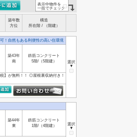
表示中物件を
一括でチェック
築年数
構造
方位
所在階 / （階建）
可！自然もある利便性の高い住環境
築43年
鉄筋コンクリート
南
5階/（5階建）
選択
▼
費税】が無料！！ ◎屋根裏収納付き！
築44年
鉄筋コンクリート
選択
東
1階/（4階建）
▼