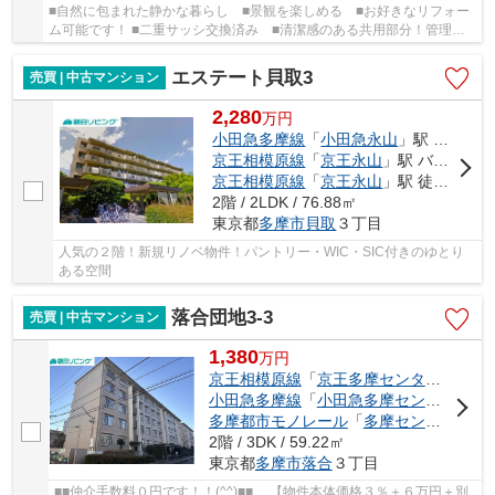
■自然に包まれた静かな暮らし ■景観を楽しめる ■お好きなリフォー
ム可能です！ ■二重サッシ交換済み ■清潔感のある共用部分！管理も
行き届いています！
エステート貝取3
売買 | 中古マンション
2,280
万
円
小田急多摩線
「
小田急永山
」駅 バス11分 「南瓜生」 停歩2分
京王相模原線
「
京王永山
」駅 バス11分 「南瓜生」 停歩2分
京王相模原線
「
京王永山
」駅 徒歩33分
2階 / 2LDK / 76.88㎡
東京都
多摩市
貝取
３丁目
人気の２階！新規リノベ物件！パントリー・WIC・SIC付きのゆとり
ある空間
落合団地3-3
売買 | 中古マンション
1,380
万
円
京王相模原線
「
京王多摩センター
」駅 徒
小田急多摩線
「
小田急多摩センター
」駅 
多摩都市モノレール
「
多摩センター
」駅 
2階 / 3DK / 59.22㎡
東京都
多摩市
落合
３丁目
■■仲介手数料０円です！！(^^)■■ 【物件本体価格３％＋６万円＋別