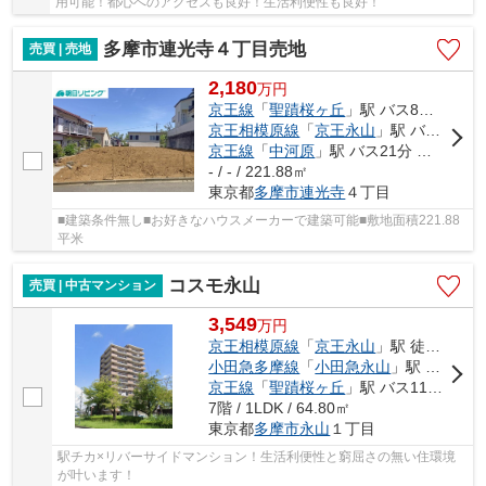
用可能！都心へのアクセスも良好！生活利便性も良好！
多摩市連光寺４丁目売地
売買 | 売地
2,180
万
円
京王線
「
聖蹟桜ヶ丘
」駅 バス8分 「桜ヶ丘Ｃ．Ｃ」 停歩2分
京王相模原線
「
京王永山
」駅 バス15分 「桜ヶ丘Ｃ．Ｃ」 停歩2分
京王線
「
中河原
」駅 バス21分 「桜ヶ丘Ｃ．Ｃ」 停歩2分
- / - / 221.88㎡
東京都
多摩市
連光寺
４丁目
■建築条件無し■お好きなハウスメーカーで建築可能■敷地面積221.88
平米
コスモ永山
売買 | 中古マンション
3,549
万
円
京王相模原線
「
京王永山
」駅 徒歩9分
小田急多摩線
「
小田急永山
」駅 徒歩9分
京王線
「
聖蹟桜ヶ丘
」駅 バス11分 「消防署前（多摩市）」 停歩9分
7階 / 1LDK / 64.80㎡
東京都
多摩市
永山
１丁目
駅チカ×リバーサイドマンション！生活利便性と窮屈さの無い住環境
が叶います！