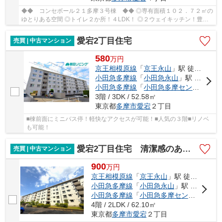
◆◆ コンセボール２１多摩３号棟 ◆◆ ◎専有面積１０２．７２㎡の
ゆとりある空間 ◎トイレ２か所！４LDK！ ◎２ウェイキッチン！豊か
な動線でストレス軽減！
愛宕2丁目住宅
売買 | 中古マンション
580
万
円
京王相模原線
「
京王永山
」駅 徒歩20分
小田急多摩線
「
小田急永山
」駅 徒歩20分
小田急多摩線
「
小田急多摩センター
」駅
3階 / 3DK / 52.58㎡
東京都
多摩市
愛宕
２丁目
■棟前面にミニバス停！軽快なアクセスが可能！■人気の３階■リノベ
も可能！
愛宕2丁目住宅 清潔感のある共用部分！管理体制良好！
売買 | 中古マンション
900
万
円
京王相模原線
「
京王永山
」駅 徒歩17分
小田急多摩線
「
小田急永山
」駅 バス10分 「児童公園前（多摩市）」 停歩2分
小田急多摩線
「
小田急多摩センター
」駅 
4階 / 2LDK / 62.10㎡
東京都
多摩市
愛宕
２丁目