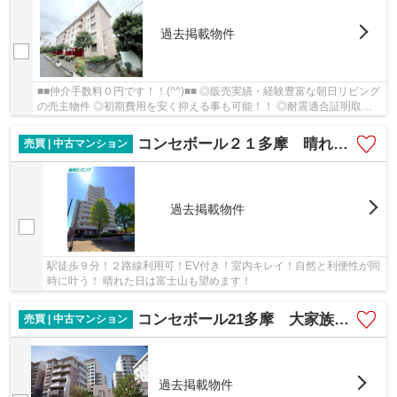
過去掲載物件
■■仲介手数料０円です！！(^^)■■ ◎販売実績・経験豊富な朝日リビング
の売主物件 ◎初期費用を安く抑える事も可能！！ ◎耐震適合証明取得
可能！（住宅ローン控除利用可！）
コンセボール２１多摩 晴れた日は富士山も望める優雅な住まい！
売買 | 中古マンション
過去掲載物件
駅徒歩９分！２路線利用可！EV付き！室内キレイ！自然と利便性が同
時に叶う！ 晴れた日は富士山も望めます！
コンセボール21多摩 大家族も伸び伸び！生活動線が被らない！トイレ・お風呂・キッチン２か所！
売買 | 中古マンション
過去掲載物件