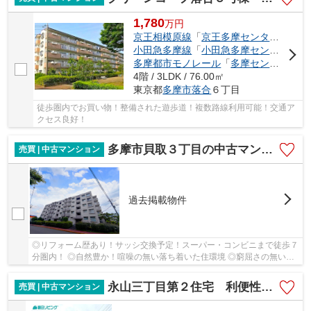
1,780
万
円
京王相模原線
「
京王多摩センター
」駅 徒
小田急多摩線
「
小田急多摩センター
」駅
多摩都市モノレール
「
多摩センター
」駅
4階 / 3LDK / 76.00㎡
東京都
多摩市
落合
６丁目
徒歩圏内でお買い物！整備された遊歩道！複数路線利用可能！交通ア
クセス良好！
多摩市貝取３丁目の中古マンション
売買 | 中古マンション
過去掲載物件
◎リフォーム歴あり！サッシ交換予定！スーパー・コンビニまで徒歩７
分圏内！ ◎自然豊か！喧噪の無い落ち着いた住環境 ◎窮屈さの無い
広々住空間
永山三丁目第２住宅 利便性で選ばれる！しかも２階の住戸！
売買 | 中古マンション