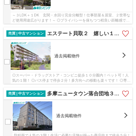
～３LDK＋１DK 玄関・水回り完全分離型！仕事部屋＆居室、２世帯な
ど使用用途広がります！～ ◎プライバシーを保ちつつ程良い距離感での
生活が可能 ◎玄関・洗面・浴室・キッチン・居室...
エステート貝取２ 嬉しい１階！専用庭付き！バス停２分！多方向への移動も叶います！
売買 | 中古マンション
過去掲載物件
◎スーパー・ドラッグストア・コンビニ徒歩１０分圏内！ペット可！人
気の１階！ ◎バス停まで停歩２分！多方向への移動も楽々です！ ◎専用
庭付き！ガーデニングやお子様の遊び場など使用...
多摩ニュータウン落合団地３-３
売買 | 中古マンション
過去掲載物件
防犯面で人気の３階！生活に必要な店舗が揃った商店街まで徒歩５分！