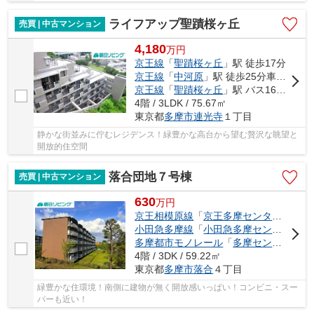
ライフアップ聖蹟桜ヶ丘
売買 | 中古マンション
4,180
万
円
京王線
「
聖蹟桜ヶ丘
」駅 徒歩17分
京王線
「
中河原
」駅 徒歩25分車6分
京王線
「
聖蹟桜ヶ丘
」駅 バス16分 「対鴎荘前」 停歩4分
4階 / 3LDK / 75.67㎡
東京都
多摩市
連光寺
１丁目
静かな街並みに佇むレジデンス！緑豊かな高台から望む贅沢な眺望と
開放的住空間
落合団地７号棟
売買 | 中古マンション
630
万
円
京王相模原線
「
京王多摩センター
」駅 徒
小田急多摩線
「
小田急多摩センター
」駅
多摩都市モノレール
「
多摩センター
」駅
4階 / 3DK / 59.22㎡
東京都
多摩市
落合
４丁目
緑豊かな住環境！南側に建物が無く開放感いっぱい！コンビニ・スー
パーも近い！