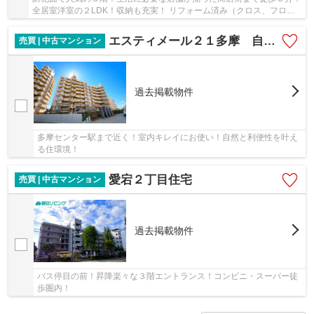
全居室洋室の２LDK！収納も充実！ リフォーム済み（クロス、フロー
リング）
エスティメール２１多摩 自然と生活利便性を叶える住環境
売買 | 中古マンション
過去掲載物件
多摩センター駅まで近く！室内キレイにお使い！自然と利便性を叶え
る住環境！
愛宕２丁目住宅
売買 | 中古マンション
過去掲載物件
バス停目の前！昇降楽々な３階エントランス！コンビニ・スーパー徒
歩圏内！