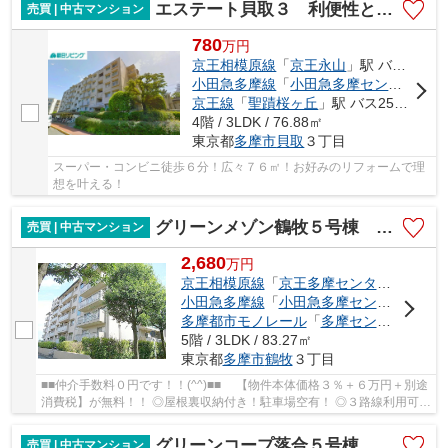
エステート貝取３ 利便性と自然豊かな癒しのエリア！
売買 | 中古マンション
780
万
円
京王相模原線
「
京王永山
」駅 バス14分 「南瓜生」 停歩2分
小田急多摩線
「
小田急多摩センター
」駅
京王線
「
聖蹟桜ヶ丘
」駅 バス25分 「南瓜生」 停歩2分
4階 / 3LDK / 76.88㎡
東京都
多摩市
貝取
３丁目
スーパー・コンビニ徒歩６分！広々７６㎡！お好みのリフォームで理
想を叶える！
グリーンメゾン鶴牧５号棟 複数路線利用可！自然もある利便性の高い住環境
売買 | 中古マンション
2,680
万
円
京王相模原線
「
京王多摩センター
」駅 徒歩
小田急多摩線
「
小田急多摩センター
」駅 
多摩都市モノレール
「
多摩センター
」駅 
5階 / 3LDK / 83.27㎡
東京都
多摩市
鶴牧
３丁目
■■仲介手数料０円です！！(^^)■■ 【物件本体価格３％＋６万円＋別途
消費税】が無料！！ ◎屋根裏収納付き！駐車場空有！ ◎３路線利用可！
駅まで徒歩圏内！ ◎新規リフォーム！
グリーンコープ落合５号棟 お子様もシニアにも嬉しい遊歩道！
売買 | 中古マンション