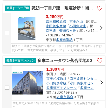
諏訪一丁目戸建 耐震診断！補強工事実施！室内キレイ！
売買 | 中古一戸建
3,280
万
円
京王相模原線
「
京王永山
」駅 徒歩9分
小田急多摩線
「
小田急永山
」駅 徒歩9分
京王線
「
聖蹟桜ヶ丘
」駅 バス12分 「諏訪神社（多摩市）」 停歩7分
- / 3LDK / 74.36㎡
東京都
多摩市
諏訪
１丁目
駅チカ！閑静な住宅街に立地のカーポート付き戸建！室内キレイにお
使いです！ 過去に耐震補強工事やリフォームも実施済み！
多摩ニュータウン落合団地3-3
売買 | 中古マンション
1,380
万
円
利回り：表面6.26% / -
京王相模原線
「
京王多摩センター
」駅 徒
小田急多摩線
「
小田急多摩センター
」駅
多摩都市モノレール
「
多摩センター
」駅
3階 / 2LDK / 59.22㎡
東京都
多摩市
落合
３丁目
防犯面で人気の３階！生活に必要な店舗が揃った商店街まで徒歩５
分！