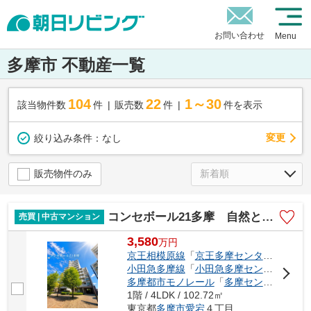
お問い合わせ
Menu
多摩市 不動産一覧
104
22
1～30
該当物件数
件
販売数
件
件を表示
変更
絞り込み条件：
なし
販売物件のみ
コンセボール21多摩 自然と融合した伸びやかな住まい
売買 | 中古マンション
3,580
万
円
京王相模原線
「
京王多摩センター
」駅 徒
小田急多摩線
「
小田急多摩センター
」駅 
多摩都市モノレール
「
多摩センター
」駅 
1階 / 4LDK / 102.72㎡
東京都
多摩市
愛宕
４丁目