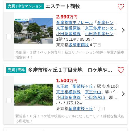
エステート鶴牧
売買 | 中古マンション
2,990
万
円
多摩都市モノレール
「
多摩センター
」駅
京王相模原線
「
京王多摩センター
」駅 徒
小田急多摩線
「
小田急多摩センター
」駅
1階 / 3LDK / 85.09㎡
東京都
多摩市
鶴牧
４丁目
角部屋・１階！ペット飼育可！新規リノベーション物件！平置き駐車
場空有り！
多摩市桜ヶ丘１丁目売地 ロケ地やイメージ地としても注目を集める住宅地
売買 | 売地
1,500
万
円
京王線
「
聖蹟桜ヶ丘
」駅 徒歩10分
京王相模原線
「
京王永山
」駅 バス17分 「霞ヶ関橋」 停歩5分
小田急多摩線
「
小田急永山
」駅 バス14分 「琴平杜（多摩市）」 停歩5分
- / - / 175.12㎡
東京都
多摩市
桜ヶ丘
１丁目
駅徒歩１０分！ロケ地や映画のモデルになったエリア！静穏な格式あ
る邸宅地！