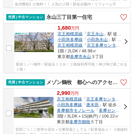
途消費税】が無料！！ 人気の２階！駅徒歩圏内！リフォーム可
永山三丁目第一住宅
売買 | 中古マンション
1,680
万
円
京王相模原線
「
京王永山
」駅 徒歩10分
小田急多摩線
「
小田急永山
」駅 徒歩10分
京王相模原線
「
京王多摩センター
」駅 
1階 / 2LDK / 48.98㎡
東京都
多摩市
永山
３丁目
新規リノベ物件！駅徒歩１０分！２路線利用可能！伸び伸び過ごせる
１階！
メゾン鶴牧 都心へのアクセス良好！３路線利用可能！
売買 | 中古マンション
2,990
万
円
京王相模原線
「
京王多摩センター
」駅 徒
小田急多摩線
「
唐木田
」駅 徒歩17分
多摩都市モノレール
「
多摩センター
」駅
3階 / 3LDK＋1S(納戸) / 106.22㎡
東京都
多摩市
鶴牧
５丁目
玄関二つ！二世帯や居住＋仕事部屋としても！駐車場あり！ ３路線利