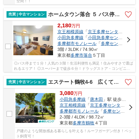
空間！！
ホームタウン落合 ５ バス停まで停歩１分！利便性と快適な暮らしが叶う！
売買 | 中古マンション
2,180
万
円
京王相模原線
「
京王多摩センター
」駅 徒
小田急多摩線
「
小田急多摩センター
」駅 
多摩都市モノレール
「
多摩センター
」駅 
3階 / 3LDK / 74.90㎡
東京都
多摩市
落合
５丁目
◎バス停まで１分！人気の３階！生活利便性も満足！住みやすさで選ば
れるエリア！ ◎スーパーまで徒歩６分！ドラッグストア・コンビニも
すぐ近く！
エステート鶴牧4-6 広くて快適！戸建て感覚で暮らせる！
売買 | 中古マンション
3,080
万
円
小田急多摩線
「
唐木田
」駅 徒歩16分
京王相模原線
「
京王多摩センター
」駅 徒
多摩都市モノレール
「
多摩センター
」駅
2-3階 / 4LDK / 98.72㎡
東京都
多摩市
鶴牧
４丁目
戸建のような開放感ある暮らしを叶える！ルーフガーデン付き！ペッ
ト飼育可！