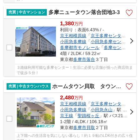
多摩ニュータウン落合団地3-3
売買 | 中古マンション
1,380
万
円
利回り：表面6.43% / -
京王相模原線
「
京王多摩センター
」駅 徒
小田急多摩線
「
小田急多摩センター
」駅
多摩都市モノレール
「
多摩センター
」駅
4階 / 2LDK / 59.22㎡
東京都
多摩市
落合
３丁目
３路線利用可能な多摩センター！生活に必要な店舗が揃った商店街ま
で徒歩５分！
ホームタウン貝取 タウンハウスならではの魅力が詰まった物件
売買 | 中古タウンハウス
2,480
万
円
京王相模原線
「
京王多摩センター
」駅 
小田急多摩線
「
小田急永山
」駅 バス14分 「貝取２丁目」 停歩1分
京王線
「
聖蹟桜ヶ丘
」駅 バス21分 「貝取２丁目」 停歩1分
1-2階 / 4LDK / 106.18㎡
東京都
多摩市
貝取
２丁目
上下階への生活音を気にしない暮らし！約１９帖のLDK付きの広々住