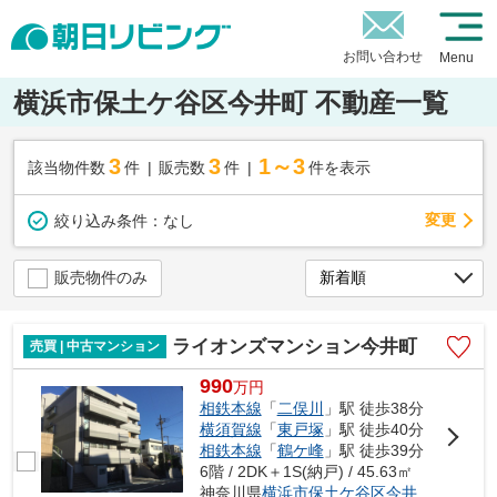
お問い合わせ
Menu
横浜市保土ケ谷区今井町 不動産一覧
3
3
1～3
該当物件数
件
販売数
件
件を表示
変更
絞り込み条件：
なし
販売物件のみ
ライオンズマンション今井町
売買 | 中古マンション
990
万
円
相鉄本線
「
二俣川
」駅 徒歩38分
横須賀線
「
東戸塚
」駅 徒歩40分
相鉄本線
「
鶴ケ峰
」駅 徒歩39分
6階 / 2DK＋1S(納戸) / 45.63㎡
神奈川県
横浜市保土ケ谷区
今井町
519-18