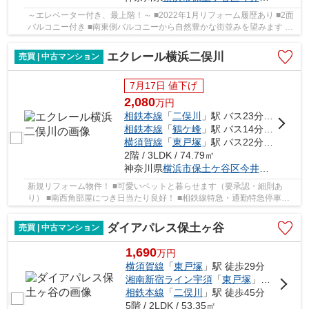
～エレベーター付き、最上階！～ ■2022年1月リフォーム履歴あり ■2面
バルコニー付き ■南東側バルコニーから自然豊かな街並みを望みます ■
角部屋につき風通し良好 ■家族構成の変化に対...
エクレール横浜二俣川
売買 | 中古マンション
7月17日 値下げ
2,080
万
円
相鉄本線
「
二俣川
」駅 バス23分 「左近山第５」 停歩3分
相鉄本線
「
鶴ケ峰
」駅 バス14分 「左近山第５」 停歩3分
横須賀線
「
東戸塚
」駅 バス22分 「左近山第５」 停歩3分
2階 / 3LDK / 74.79㎡
神奈川県
横浜市保土ケ谷区
今井町
448-8
新規リフォーム物件！ ■可愛いペットと暮らせます（要承認・細則あ
り） ■南西角部屋につき日当たり良好！ ■相鉄線特急・通勤特急停車駅
「二俣川」駅 利用可能！ ■給水・給湯・排水管新...
ダイアパレス保土ヶ谷
売買 | 中古マンション
1,690
万
円
横須賀線
「
東戸塚
」駅 徒歩29分
湘南新宿ライン宇須
「
東戸塚
」駅 徒歩43分
相鉄本線
「
二俣川
」駅 徒歩45分
5階 / 2LDK / 53.35㎡