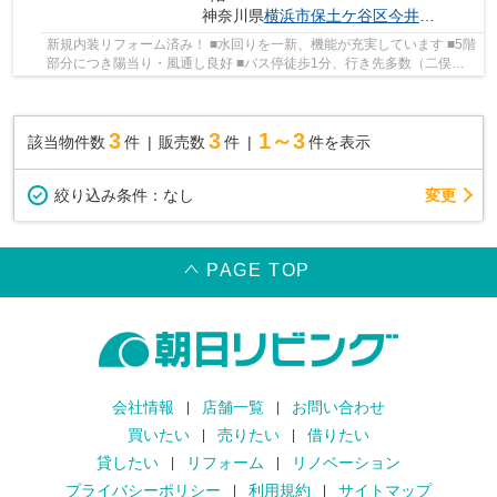
神奈川県
横浜市保土ケ谷区
今井町
17-3
新規内装リフォーム済み！ ■水回りを一新、機能が充実しています ■5階
部分につき陽当り・風通し良好 ■バス停徒歩1分、行き先多数（二俣川
駅、横浜駅、保土ヶ谷駅など）
3
3
1～3
該当物件数
件
販売数
件
件を表示
変更
絞り込み条件：
なし
PAGE TOP
会社情報
店舗一覧
お問い合わせ
買いたい
売りたい
借りたい
貸したい
リフォーム
リノベーション
プライバシーポリシー
利用規約
サイトマップ