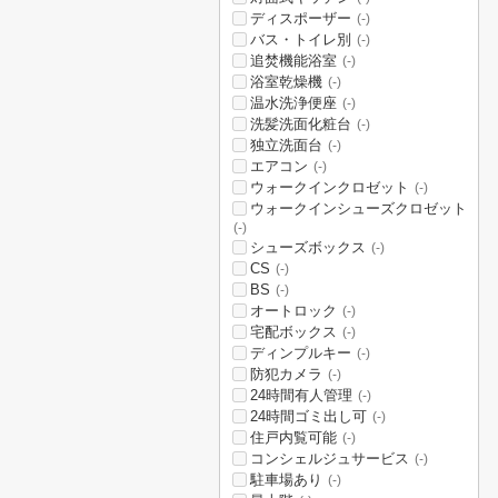
ディスポーザー
(-)
バス・トイレ別
(-)
追焚機能浴室
(-)
浴室乾燥機
(-)
温水洗浄便座
(-)
洗髪洗面化粧台
(-)
独立洗面台
(-)
エアコン
(-)
ウォークインクロゼット
(-)
ウォークインシューズクロゼット
(-)
シューズボックス
(-)
CS
(-)
BS
(-)
オートロック
(-)
宅配ボックス
(-)
ディンプルキー
(-)
防犯カメラ
(-)
24時間有人管理
(-)
24時間ゴミ出し可
(-)
住戸内覧可能
(-)
コンシェルジュサービス
(-)
駐車場あり
(-)