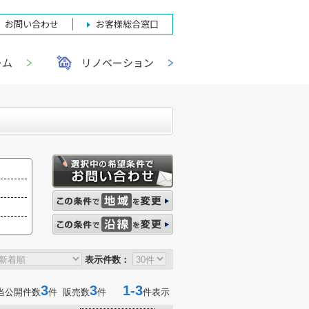
お問い合わせ
お客様総合窓口
ーム
リノベーション
表示件数：
3
3
1-3
当公開件数
件 販売数
件
件表示