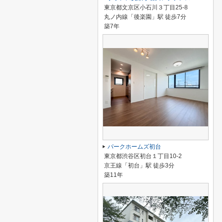
東京都文京区小石川３丁目25-8
丸ノ内線「後楽園」駅 徒歩7分
築7年
パークホームズ初台
東京都渋谷区初台１丁目10-2
京王線「初台」駅 徒歩3分
築11年