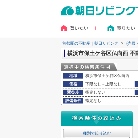
買いたい
売りたい
首都圏の不動産｜朝日リビング
>
(売買
横浜市保土ケ谷区仏向西 不
地域
横浜市保土ケ谷区仏向西
価格
下限なし～上限なし
駅徒歩
指定しない
設備条件
指定なし
種別で絞り込む