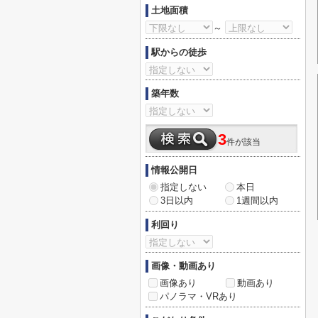
土地面積
～
駅からの徒歩
築年数
3
件が該当
情報公開日
指定しない
本日
3日以内
1週間以内
利回り
画像・動画あり
画像あり
動画あり
パノラマ・VRあり