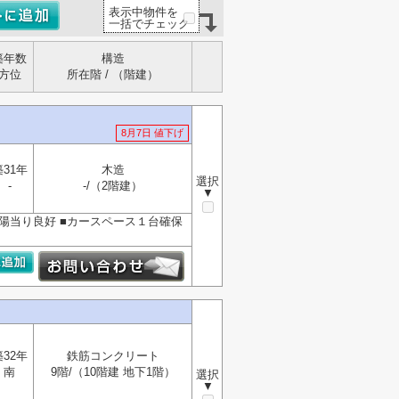
表示中物件を
一括でチェック
築年数
構造
方位
所在階 / （階建）
8月7日 値下げ
築31年
木造
選択
-
-/（2階建）
▼
き陽当り良好 ■カースペース１台確保
築32年
鉄筋コンクリート
南
9階/（10階建 地下1階）
選択
▼