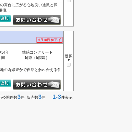
横浜の高台に広がる心地良い通風と採
...
6月18日 値下げ
築34年
鉄筋コンクリート
選択
南
5階/（5階建）
▼
台立地の為緑豊かで自然と触れ合える住
3
3
1-3
当公開件数
件 販売数
件
件表示