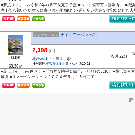
■新規リフォーム令和 8年８月下旬完了予定 ■ペット飼育可（細則有） ■
光！落ち着いた街並みに寄り添う開放邸宅 ■緑が多い閑静な住宅街に佇む大規模
ナイスアーバン上星川
中古マンション
2,398
万円
徒歩22分
3LDK
相鉄本線
「
上星川
」駅
神奈川県
横浜市保土ケ谷区
仏向西
20-21
63.36㎡
■最 上 階 ！南 向き！ ■開放的な眺望＆陽当たり良好のLDK！ ■横浜高
環境 ■リノーベンーション２０２６年５月１５日完了
該