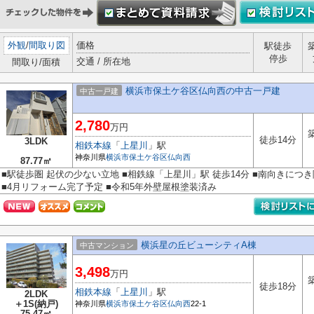
外観
/
間取り図
価格
駅徒歩
停歩
交通 / 所在地
間取り/面積
横浜市保土ケ谷区仏向西の中古一戸建
中古一戸建
2,780
万円
徒歩14分
3LDK
相鉄本線
「
上星川
」駅
神奈川県
横浜市保土ケ谷区
仏向西
87.77㎡
■駅徒歩圏 起伏の少ない立地 ■相鉄線「上星川」駅 徒歩14分 ■南向きにつ
■4月リフォーム完了予定 ■令和5年外壁屋根塗装済み
横浜星の丘ビューシティA棟
中古マンション
3,498
万円
徒歩18分
相鉄本線
「
上星川
」駅
2LDK
＋1S(納戸)
神奈川県
横浜市保土ケ谷区
仏向西
22-1
75.47㎡