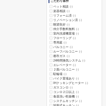
こだわり条件
ペット相談
(-)
楽器相談
(-)
リフォーム済
(-)
リノベーション済
(-)
眺望良好
(-)
仲介手数料無料
(-)
室内洗濯機置場
(-)
フローリング
(-)
専用庭
(-)
バルコニー
(-)
ルーフバルコニー
(-)
都市ガス
(-)
24時間換気システム
(-)
エレベーター
(-)
２面バルコニー
(-)
駐輪場
(-)
バイク置場あり
(-)
IHクッキングヒーター
(-)
ガスコンロ
(-)
コンロ２口以上
(-)
食器洗い乾燥機
(-)
システムキッチン
(-)
対面式キッチン
(-)