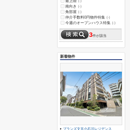
最上階
(-)
南向き
(-)
角部屋
(-)
仲介手数料0円物件特集
(-)
今週のオープンハウス特集
(-)
3
件が該当
新着物件
ブランズ文京小石川レジデンス