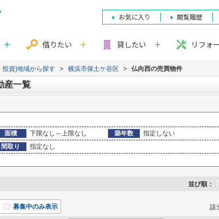
お気に入り
閲覧履歴
借りたい
貸したい
リフォ
・投資)地域から探す
>
横浜市保土ケ谷区
>
仏向西の売買物件
動産一覧
面積
下限なし～上限なし
築年数
指定しない
間取り
指定なし
並び順：
募集中のみ表示
該