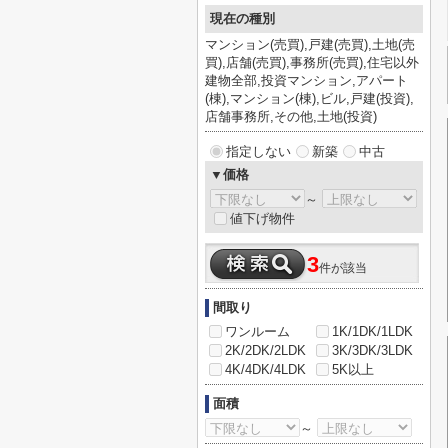
現在の種別
マンション(売買),戸建(売買),土地(売
買),店舗(売買),事務所(売買),住宅以外
建物全部,投資マンション,アパート
(棟),マンション(棟),ビル,戸建(投資),
店舗事務所,その他,土地(投資)
指定しない
新築
中古
▼価格
～
値下げ物件
3
件が該当
間取り
ワンルーム
1K/1DK/1LDK
2K/2DK/2LDK
3K/3DK/3LDK
4K/4DK/4LDK
5K以上
面積
～