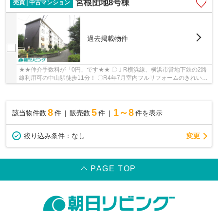
宮根団地8号棟
売買 | 中古マンション
過去掲載物件
★★仲介手数料が「0円」です★★ 〇ＪR横浜線、横浜市営地下鉄の2路
線利用可の中山駅徒歩11分！ 〇R4年7月室内フルリフォームのきれいな
お部屋！ 〇閑静な住宅街、住環境、管理体制良好！...
8
5
1～8
該当物件数
件
販売数
件
件を表示
変更
絞り込み条件：
なし
PAGE TOP