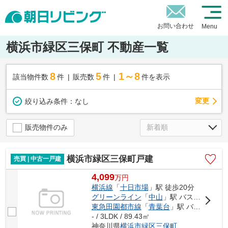
お問い合わせ
Menu
横浜市緑区三保町 不動産一覧
8
5
1～8
該当物件数
件
販売数
件
件を表示
変更
絞り込み条件：
なし
販売物件のみ
横浜市緑区三保町戸建
売買 | 中古一戸建
4,099
万
円
横浜線
「
十日市場
」駅 徒歩20分
グリーンライン
「
中山
」駅 バス10分 「三保中央」 停歩6分
東急田園都市線
「
青葉台
」駅 バス26分 「杉沢（神奈川県）」 停歩3分
- / 3LDK / 89.43㎡
神奈川県
横浜市緑区
三保町