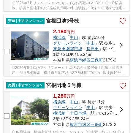
〇2026年7月リノベーションのキレイなお部屋の２LDK！ 〇ＪR横浜
線、横浜市営地下鉄の2路線利用可の中山駅徒歩10分！ 〇閑静な住宅
街、住環境、管理体制良好！ 〇食洗器付対面式システ...
宮根団地3号棟
売買 | 中古マンション
2,180
万
円
横浜線
「
中山
」駅 徒歩10分
グリーンライン
「
中山
」駅 徒歩10分
東急田園都市線
「
長津田
」駅 バス29分 「三保交差点」 停歩4分
1階 / 2LDK / 55.24㎡
神奈川県
横浜市緑区
三保町
2179-2
◎2026年9月室内フルリフォーム！ ◎人気の１階部分！眺望・通風良
好！ ◎ＪR横浜線、横浜市営地下鉄の2路線利用可の中山駅徒歩10分！
◎閑静な住宅街、住環境、管理体制良好！ ◎耐震適合...
宮根団地５号棟
売買 | 中古マンション
1,280
万
円
横浜線
「
中山
」駅 徒歩11分
グリーンライン
「
中山
」駅 徒歩11分
横浜線
「
十日市場
」駅 バス16分 「三保交差点」 停歩4分
3階 / 3DK / 55.24㎡
神奈川県
横浜市緑区
三保町
2179-2
◎JR横浜線、横浜市営地下鉄グリーンライン「中山駅」徒歩11分 ◎３