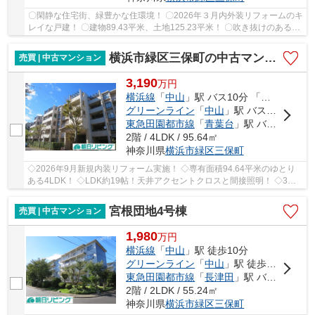
〇閑静な住宅街、緑豊かな住環境！ 〇2026年３月内外装リフォームのキ
レイな戸建！ 〇建物89.43平米、土地125.23平米！ 〇吹き抜けのある明
るく開放的なリビング 〇アフターサービス保...
横浜市緑区三保町の中古マンション
売買 | 中古マンション
3,190
万
円
横浜線
「
中山
」駅 バス10分 「三保中央」 停歩2分
グリーンライン
「
中山
」駅 バス10分 「三保中央」 停歩2分
東急田園都市線
「
青葉台
」駅 バス25分 「三保中央」 停歩2分
2階 / 4LDK / 95.64㎡
神奈川県
横浜市緑区
三保町
◇2026年9月新規内装リフォーム実施！ ◇専有面積94.64平米のゆとり
ある4LDK！ ◇LDK約19帖！天井アクセントクロスと間接照明！ ◇3方
角部屋、2面バルコニー！外水栓付！ ◇バス停「三保中...
宮根団地4号棟
売買 | 中古マンション
1,980
万
円
横浜線
「
中山
」駅 徒歩10分
グリーンライン
「
中山
」駅 徒歩10分
東急田園都市線
「
長津田
」駅 バス29分 「三保交差点」 停歩4分
2階 / 2LDK / 55.24㎡
神奈川県
横浜市緑区
三保町