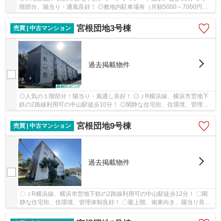
階部分、陽当り・通風良好！ ◎敷地内駐車場有（月額5000～7000円）
◎耐震基準適合証明書、フラット適合証明書発行可！...
宮根団地3号棟
売買 | 中古マンション
過去掲載物件
◎人気の１階部分！陽当り・風通し良好！ ◎ＪR横浜線、横浜市営地下
鉄の2路線利用可の中山駅徒歩10分！ ◎閑静な住宅街、住環境、管理体
制良好！ ◎お好みに合わせた住空間づくりが可能！...
宮根団地9号棟
売買 | 中古マンション
過去掲載物件
〇ＪR横浜線、横浜市営地下鉄の2路線利用可の中山駅徒歩12分！ 〇閑
静な住宅街、住環境、管理体制良好！ 〇最上階、南東向き、陽当り良好
の２LDK！ 〇フラット35利用可！ 〇耐震基準適...