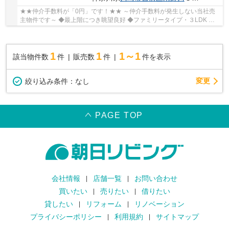
★★仲介手数料が「0円」です！★★ ～仲介手数料が発生しない当社売
主物件です～ ◆最上階につき眺望良好 ◆ファミリータイプ・３LDK ◆
全面リノベーション物件 ◆全室フローリング ◆ペット...
1
1
1～1
該当物件数
件
販売数
件
件を表示
変更
絞り込み条件：
なし
PAGE TOP
会社情報
店舗一覧
お問い合わせ
買いたい
売りたい
借りたい
貸したい
リフォーム
リノベーション
プライバシーポリシー
利用規約
サイトマップ