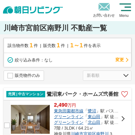
お問い合わせ
Menu
川崎市宮前区南野川 不動産一覧
1
1
1～1
該当物件数
件
販売数
件
件を表示
変更
絞り込み条件：
なし
販売物件のみ
鷺沼東パーク・ホームズ弐番館
売買 | 中古マンション
2,490
万
円
東急田園都市線
「
鷺沼
」駅 バス22分 「久末」 停歩4分
グリーンライン
「
東山田
」駅 徒歩24分
グリーンライン
「
北山田
」駅 徒歩28分
7階 / 3LDK / 64.21㎡
神奈川県
川崎市宮前区
南野川
３丁目13-5