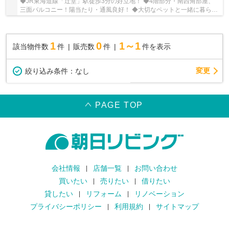
◆JR東海道線「辻堂」駅徒歩3分の好立地！ ◆4階部分・南西角部屋、
三面バルコニー！陽当たり・通風良好！ ◆大切なペットと一緒に暮らせ
ます（規約有） ◆「テラスモール湘南」に隣接、公...
1
0
1～1
該当物件数
件
販売数
件
件を表示
変更
絞り込み条件：
なし
PAGE TOP
会社情報
店舗一覧
お問い合わせ
買いたい
売りたい
借りたい
貸したい
リフォーム
リノベーション
プライバシーポリシー
利用規約
サイトマップ