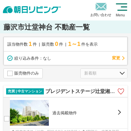
お問い合わせ
Menu
藤沢市辻堂神台 不動産一覧
1
0
1～1
該当物件数
件
販売数
件
件を表示
変更
絞り込み条件：
なし
販売物件のみ
プレジデントステージ辻堂湘南C-X
売買 | 中古マンション
過去掲載物件