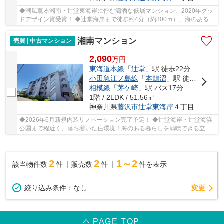
◆潮風薫る湘南・辻堂東海岸に佇む瀟洒な低層マンション、2020年グッ
ドデザイン賞受賞！ ◆辻堂海岸まで徒歩約4分（約300ｍ）、海のある暮
らしを満喫できます！ ◆専用庭付き3LDK、庭から...
湘南マンション
売買 | 中古マンション
2,090
万
円
東海道本線
「
辻堂
」駅 徒歩22分
小田急江ノ島線
「
本鵠沼
」駅 徒歩26分
相模線
「
茅ケ崎
」駅 バス17分 「浜見山」 停歩12分
1階 / 2LDK / 51.56㎡
神奈川県
藤沢市
辻堂東海岸
４丁目
◆2026年6月新規内装リノベーション完了予定！ ◆辻堂海岸・辻堂海浜
公園まで程近く、落ち着いた住環境！海のある暮らしを満喫できる立
地！ ◆生活し易い1部分、陽当たり良好！ ◆2023年大...
2
2
1～2
該当物件数
件
販売数
件
件を表示
変更
絞り込み条件：
なし
PAGE TOP