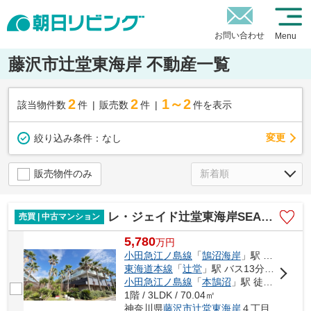
お問い合わせ
Menu
藤沢市辻堂東海岸 不動産一覧
2
2
1～2
該当物件数
件
販売数
件
件を表示
変更
絞り込み条件：
なし
販売物件のみ
レ・ジェイド辻堂東海岸SEA-SIDE-VIRRA114
売買 | 中古マンション
5,780
万
円
小田急江ノ島線
「
鵠沼海岸
」駅 徒歩17分
東海道本線
「
辻堂
」駅 バス13分 「湘洋中学校前」 停歩6分
小田急江ノ島線
「
本鵠沼
」駅 徒歩30分
1階 / 3LDK / 70.04㎡
神奈川県
藤沢市
辻堂東海岸
４丁目