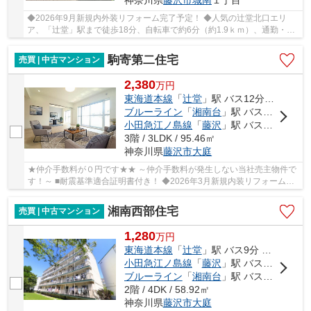
神奈川県
藤沢市
城南
１丁目
◆2026年9月新規内外装リフォーム完了予定！ ◆人気の辻堂北口エリ
ア、「辻堂」駅まで徒歩18分、自転車で約6分（約1.9ｋｍ）、通勤・通
学にアクセス良好！ ◆収納に便利なロフト付き3LDK...
駒寄第二住宅
売買 | 中古マンション
2,380
万
円
東海道本線
「
辻堂
」駅 バス12分 「駒寄」 停歩2分
ブルーライン
「
湘南台
」駅 バス24分 「駒寄」 停歩2分
小田急江ノ島線
「
藤沢
」駅 バス37分 「駒寄」 停歩2分
3階 / 3LDK / 95.46㎡
神奈川県
藤沢市
大庭
★仲介手数料が０円です★★ ～仲介手数料が発生しない当社売主物件で
す！～ ■耐震基準適合証明書付き！ ◆2026年3月新規内装リフォーム
済、綺麗になったお部屋を是非ご覧ください！ ◆人...
湘南西部住宅
売買 | 中古マンション
1,280
万
円
東海道本線
「
辻堂
」駅 バス9分 「南センター前」 停歩2分
小田急江ノ島線
「
藤沢
」駅 バス25分 「南センター前」 停歩2分
ブルーライン
「
湘南台
」駅 バス29分 「南センター前」 停歩2分
2階 / 4DK / 58.92㎡
神奈川県
藤沢市
大庭