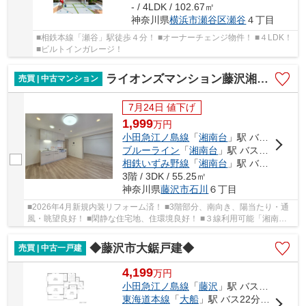
- / 4LDK / 102.67㎡
神奈川県
横浜市瀬谷区
瀬谷
４丁目
■相鉄本線「瀬谷」駅徒歩４分！ ■オーナーチェンジ物件！ ■４LDK！
■ビルトインガレージ！
ライオンズマンション藤沢湘南台1番館
売買 | 中古マンション
7月24日 値下げ
1,999
万
円
小田急江ノ島線
「
湘南台
」駅 バス14分 「公園北（神奈川県）」 停歩4分
ブルーライン
「
湘南台
」駅 バス14分 「公園北（神奈川県）」 停歩4分
相鉄いずみ野線
「
湘南台
」駅 バス14分 「公園北（神奈川県）」 停歩4分
3階 / 3DK / 55.25㎡
神奈川県
藤沢市
石川
６丁目
■2026年4月新規内装リフォーム済！ ■3階部分、南向き、陽当たり・通
風・眺望良好！ ■閑静な住宅地、住環境良好！ ■３線利用可能「湘南
台」エリア、通勤・通学にアクセス良好！ ■周辺に...
◆藤沢市大鋸戸建◆
売買 | 中古一戸建
4,199
万
円
小田急江ノ島線
「
藤沢
」駅 バス17分 「柄沢大上」 停歩4分
東海道本線
「
大船
」駅 バス22分 「柄沢大上」 停歩3分