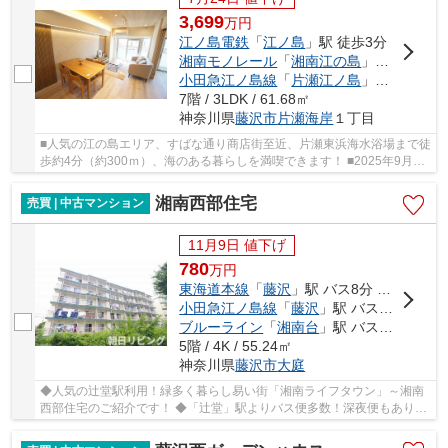
3,699
万
円
江ノ島電鉄
「
江ノ島
」駅 徒歩3分
湘南モノレール
「
湘南江の島
」駅 徒歩4分
小田急江ノ島線
「
片瀬江ノ島
」駅 徒歩7分
7階 / 3LDK / 61.68㎡
神奈川県
藤沢市
片瀬海岸
１丁目
■人気の江の島エリア、すばな通り商店街至近、片瀬東浜海水浴場まで徒
歩約4分（約300ｍ）、海のある暮らしを満喫できます！ ■2025年9月新
規内装リフォーム済、綺麗になったお部屋を是...
湘南西部住宅
売買 | 中古マンション
11月9日 値下げ
780
万
円
東海道本線
「
藤沢
」駅 バス8分 「小糸」 停歩6分
小田急江ノ島線
「
藤沢
」駅 バス25分 「小糸」 停歩6分
ブルーライン
「
湘南台
」駅 バス28分 「小糸」 停歩6分
5階 / 4K / 55.24㎡
神奈川県
藤沢市
大庭
◆人気の辻堂駅利用！緑多く暮らし易い街「湘南ライフタウン」～湘南
西部住宅のご紹介です！ ◆「辻堂」駅よりバス便多数！深夜便もあり、
通勤・通学にアクセス良好！ ◆5階部分・南向き...