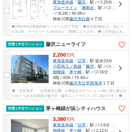
東海道本線
「
藤沢
」駅 バス20分 「藤沢翔陵高校前」 停歩5分
ブルーライン
「
湘南台
」駅 バス21分 「藤沢翔陵高校前」 停歩6分
- / 3LDK / 90.88㎡
神奈川県
藤沢市
白旗
４丁目
◆2026年8月新規内装リフォーム完了予定！ ◆各居室6帖以上、ゆとり
の3LDK、カースペース2台分あり（車種によります） ◆三方向ぬけあ
り、陽当たり良好！ ◆大型ウッドデッキ付き！ ◆屋根...
藤沢ニューライフ
売買 | 中古マンション
2,200
万
円
東海道本線
「
辻堂
」駅 徒歩23分
小田急江ノ島線
「
藤沢
」駅 バス19分 「浜見山」 停歩10分
相模線
「
茅ケ崎
」駅 バス16分 「浜見山」 停歩10分
4階 / 4DK / 75.48㎡
神奈川県
藤沢市
辻堂西海岸
１丁目
◆「辻堂海岸」「辻堂海浜公園」が身近なロケーション♪海と緑に囲まれ
たゆとりある住環境が魅力の「藤沢ニューライフ」のご紹介です！ ◆湘
南ならではの海ある暮らしを満喫できます！ ◆J...
茅ヶ崎緑が浜シティハウス
売買 | 中古マンション
3,380
万
円
東海道本線
「
辻堂
」駅 バス5分 「富士見町（茅ヶ崎市）」 停歩2分
相模線
「
茅ケ崎
」駅 バス12分 「富士見町（茅ヶ崎市）」 停歩2分