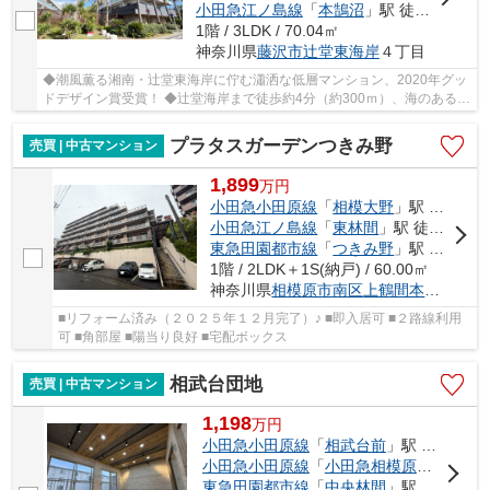
小田急江ノ島線
「
本鵠沼
」駅 徒歩30分
1階 / 3LDK / 70.04㎡
神奈川県
藤沢市
辻堂東海岸
４丁目
◆潮風薫る湘南・辻堂東海岸に佇む瀟洒な低層マンション、2020年グッ
ドデザイン賞受賞！ ◆辻堂海岸まで徒歩約4分（約300ｍ）、海のある暮
らしを満喫できます！ ◆専用庭付き3LDK、庭から...
プラタスガーデンつきみ野
売買 | 中古マンション
1,899
万
円
小田急小田原線
「
相模大野
」駅 バス17分 「上鶴間高校」 停歩3分
小田急江ノ島線
「
東林間
」駅 徒歩23分
東急田園都市線
「
つきみ野
」駅 徒歩25分
1階 / 2LDK＋1S(納戸) / 60.00㎡
神奈川県
相模原市南区
上鶴間本町
９丁目1
■リフォーム済み（２０２５年１２月完了）♪ ■即入居可 ■２路線利用
可 ■角部屋 ■陽当り良好 ■宅配ボックス
相武台団地
売買 | 中古マンション
1,198
万
円
小田急小田原線
「
相武台前
」駅 徒歩21分
小田急小田原線
「
小田急相模原
」駅 徒歩
東急田園都市線
「
中央林間
」駅 徒歩53分