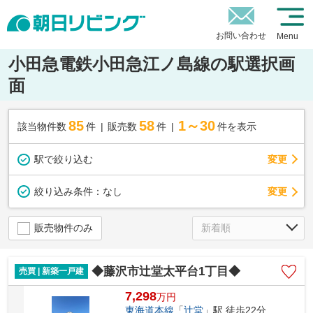
お問い合わせ
Menu
小田急電鉄小田急江ノ島線の駅選択画
面
85
58
1～30
該当物件数
件
販売数
件
件を表示
駅で絞り込む
変更
変更
絞り込み条件：
なし
販売物件のみ
◆藤沢市辻堂太平台1丁目◆
売買 | 新築一戸建
7,298
万
円
東海道本線
「
辻堂
」駅 徒歩22分