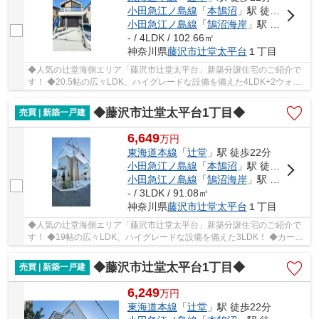
小田急江ノ島線
「
本鵠沼
」駅 徒歩22分
小田急江ノ島線
「
鵠沼海岸
」駅 徒歩21分
- / 4LDK / 102.66㎡
神奈川県
藤沢市
辻堂太平台
１丁目
◆人気の辻堂海側エリア「藤沢市辻堂太平台」新築分譲住宅のご紹介で
す！ ◆20.5帖の広々LDK、ハイグレードな設備を備えた4LDK+2ウォー
クインクローゼット！ ◆カースペース並列2台分あり...
◆藤沢市辻堂太平台1丁目◆
売買 | 新築一戸建
6,649
万
円
東海道本線
「
辻堂
」駅 徒歩22分
小田急江ノ島線
「
本鵠沼
」駅 徒歩23分
小田急江ノ島線
「
鵠沼海岸
」駅 徒歩22分
- / 3LDK / 91.08㎡
神奈川県
藤沢市
辻堂太平台
１丁目
◆人気の辻堂海側エリア「藤沢市辻堂太平台」新築分譲住宅のご紹介で
す！ ◆19帖の広々LDK、ハイグレードな設備を備えた3LDK！ ◆カース
ペース2台分あり！ ◆JR東海道線「辻堂」駅徒歩22分...
◆藤沢市辻堂太平台1丁目◆
売買 | 新築一戸建
6,249
万
円
東海道本線
「
辻堂
」駅 徒歩22分