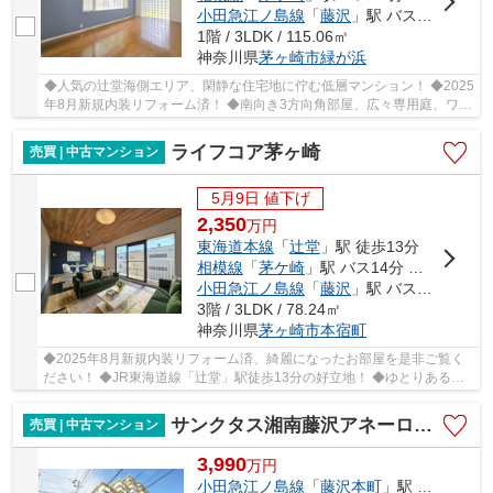
小田急江ノ島線
「
藤沢
」駅 バス21分 「辻堂団地」 停歩10分
1階 / 3LDK / 115.06㎡
神奈川県
茅ヶ崎市
緑が浜
◆人気の辻堂海側エリア、閑静な住宅地に佇む低層マンション！ ◆2025
年8月新規内装リフォーム済！ ◆南向き3方向角部屋、広々専用庭、ワイ
ドテラス付き住戸。専用使用権付き駐車場あり！...
ライフコア茅ヶ崎
売買 | 中古マンション
5月9日 値下げ
2,350
万
円
東海道本線
「
辻堂
」駅 徒歩13分
相模線
「
茅ケ崎
」駅 バス14分 「東小和田」 停歩2分
小田急江ノ島線
「
藤沢
」駅 バス24分 「東小和田」 停歩4分
3階 / 3LDK / 78.24㎡
神奈川県
茅ヶ崎市
本宿町
◆2025年8月新規内装リフォーム済、綺麗になったお部屋を是非ご覧く
ださい！ ◆JR東海道線「辻堂」駅徒歩13分の好立地！ ◆ゆとりある間
取りの3LDK！ ◆周辺には生活施設が多数あり、暮ら...
サンクタス湘南藤沢アネーロの丘
売買 | 中古マンション
3,990
万
円
小田急江ノ島線
「
藤沢本町
」駅 徒歩20分