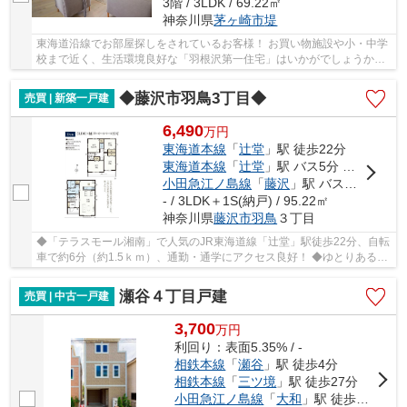
3階 / 3LDK / 69.22㎡
神奈川県
茅ヶ崎市
堤
東海道沿線でお部屋探しをされているお客様！ お買い物施設や小・中学
校まで近く、生活環境良好な「羽根沢第一住宅」はいかがでしょうか？♪
JR東海道線「辻堂」駅乗車13分「滝の沢小学...
◆藤沢市羽鳥3丁目◆
売買 | 新築一戸建
6,490
万
円
東海道本線
「
辻堂
」駅 徒歩22分
東海道本線
「
辻堂
」駅 バス5分 「汲田」 停歩7分
小田急江ノ島線
「
藤沢
」駅 バス17分 「羽鳥（神奈川県）」 停歩6分
- / 3LDK＋1S(納戸) / 95.22㎡
神奈川県
藤沢市
羽鳥
３丁目
◆「テラスモール湘南」で人気のJR東海道線「辻堂」駅徒歩22分、自転
車で約6分（約1.5ｋｍ）、通勤・通学にアクセス良好！ ◆ゆとりある間
取りの3SＬＤＫ（間取りのSは納戸を表します）...
瀬谷４丁目戸建
売買 | 中古一戸建
3,700
万
円
利回り：表面5.35% / -
相鉄本線
「
瀬谷
」駅 徒歩4分
相鉄本線
「
三ツ境
」駅 徒歩27分
小田急江ノ島線
「
大和
」駅 徒歩28分