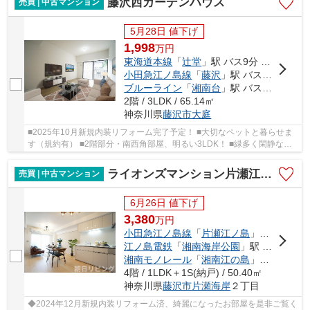
藤沢西ガーデンハウス
売買 | 中古マンション
5月28日 値下げ
1,998
万
円
東海道本線
「
辻堂
」駅 バス9分 「舟地蔵」 停歩5分
小田急江ノ島線
「
藤沢
」駅 バス22分 「舟地蔵」 停歩5分
ブルーライン
「
湘南台
」駅 バス24分 「舟地蔵」 停歩5分
2階 / 3LDK / 65.14㎡
神奈川県
藤沢市
大庭
■2025年10月新規内装リフォーム完了予定！ ■大切なペットと暮らせま
す（規約有） ■2階部分・南西角部屋、明るい3LDK！ ■緑多く閑静な住
宅地！周辺には公園が点在し、お子様とのびのび...
ライオンズマンション片瀬江ノ島第2
売買 | 中古マンション
6月26日 値下げ
3,380
万
円
小田急江ノ島線
「
片瀬江ノ島
」駅 徒歩4分
江ノ島電鉄
「
湘南海岸公園
」駅 徒歩11分
湘南モノレール
「
湘南江の島
」駅 徒歩13分
4階 / 1LDK＋1S(納戸) / 50.40㎡
神奈川県
藤沢市
片瀬海岸
２丁目
◆2024年12月新規内装リフォーム済、綺麗になったお部屋を是非ご覧く