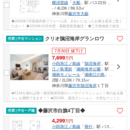
横須賀線
「
大船
」駅 バス22分 「柄沢大上」 停歩3分
- / 4LDK / 86.53㎡
神奈川県
藤沢市
大鋸
◆2026年7月新規内装リフォーム済、きれいになったお家を是非ご覧く
ださい！ ◆2019年10月外壁・屋根塗装実施済！ ◆三方角地状で採光良
好、ゆとりある間取りの4LDK！ ◆周辺には生活施設...
クリオ鵠沼海岸グランロワ
売買 | 中古マンション
7月30日 値下げ
7,699
万
円
小田急江ノ島線
「
鵠沼海岸
」駅 徒歩8分
江ノ島電鉄
「
湘南海岸公園
」駅 徒歩18分
湘南モノレール
「
湘南江の島
」駅 徒歩23分
2階 / 2LDK / 70.15㎡
神奈川県
藤沢市
鵠沼海岸
１丁目
■R134を渡れば海！鵠沼海岸目前のシーサイドマンション！海のある暮
らしを満喫できます！！ ■2023年、築浅マンション、大切なペットと一
緒に暮らせます（犬猫可。体重12㎏程度までを目...
◆藤沢市白旗4丁目◆
売買 | 中古一戸建
4,299
万
円
小田急江ノ島線
「
善行
」駅 バス4分 「伊勢山辺中央」 停歩1分