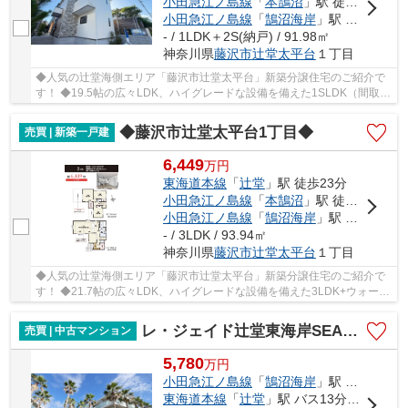
小田急江ノ島線
「
本鵠沼
」駅 徒歩23分
小田急江ノ島線
「
鵠沼海岸
」駅 徒歩22分
- / 1LDK＋2S(納戸) / 91.98㎡
神奈川県
藤沢市
辻堂太平台
１丁目
◆人気の辻堂海側エリア「藤沢市辻堂太平台」新築分譲住宅のご紹介で
す！ ◆19.5帖の広々LDK、ハイグレードな設備を備えた1SLDK（間取り
のSは納戸を表します）！ ◆カースペース2台分あり...
◆藤沢市辻堂太平台1丁目◆
売買 | 新築一戸建
6,449
万
円
東海道本線
「
辻堂
」駅 徒歩23分
小田急江ノ島線
「
本鵠沼
」駅 徒歩23分
小田急江ノ島線
「
鵠沼海岸
」駅 徒歩21分
- / 3LDK / 93.94㎡
神奈川県
藤沢市
辻堂太平台
１丁目
◆人気の辻堂海側エリア「藤沢市辻堂太平台」新築分譲住宅のご紹介で
す！ ◆21.7帖の広々LDK、ハイグレードな設備を備えた3LDK+ウォーク
インクローゼット、ワイドなバルコニー！ ◆カース...
レ・ジェイド辻堂東海岸SEA-SIDE-VIRRA
売買 | 中古マンション
5,780
万
円
小田急江ノ島線
「
鵠沼海岸
」駅 徒歩17分
東海道本線
「
辻堂
」駅 バス13分 「湘洋中学校前」 停歩6分