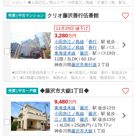
ださい！ ◆人気の江ノ島エリア！小田急江ノ島線「片瀬江ノ島」駅まで
徒歩4分、通勤・通学にアクセス良好！ ◆片瀬西...
クリオ藤沢善行伍番館
売買 | 中古マンション
11月29日 値下げ
3,280
万
円
小田急江ノ島線
「
善行
」駅 徒歩14分
小田急江ノ島線
「
善行
」駅 バス11分 「善行坂南」 停歩2分
東海道本線
「
藤沢
」駅 バス19分 「荏原工業団地」 停歩4分
11階 / 3LDK / 60.10㎡
神奈川県
藤沢市
善行坂
２丁目
■2025年2月新規内装リフォーム！ ■小田急江ノ島線「善行」駅徒歩14
分！ ■12階建11階部分、南西向き、陽当たり・通風・眺望良好～天気の
良い日には、美しい富士山を望め、海を遠望でき...
◆藤沢市大鋸1丁目◆
売買 | 中古一戸建
9,480
万
円
東海道本線
「
藤沢
」駅 徒歩12分
小田急江ノ島線
「
藤沢
」駅 徒歩12分
江ノ島電鉄
「
藤沢
」駅 徒歩13分
- / 4LDK＋2S(納戸) / 179.77㎡
神奈川県
藤沢市
大鋸
１丁目