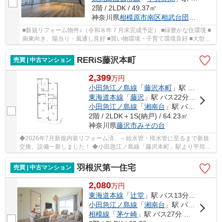
2階 / 2LDK / 49.37㎡
神奈川県
相模原市南区
相武台団地
２丁目
■新規リフォーム物件♪（令和８年７月末完成予定） ■緑豊かな住環境 ■
南東向き、陽当り・風通し良好 ■買い物環境・子育て環境良好 ■大型コ
ミュニティ
RERiS藤沢本町
売買 | 中古マンション
2,399
万
円
小田急江ノ島線
「
藤沢本町
」駅 徒歩11分
東海道本線
「
藤沢
」駅 バス22分 「伊勢山入口」 停歩9分
小田急江ノ島線
「
湘南台
」駅 バス23分 「白旗神社前」 停歩9分
2階 / 2LDK＋1S(納戸) / 64.23㎡
神奈川県
藤沢市
みその台
◆2026年7月新規内装リフォーム済、～給水管・排水管に至るまで新規
交換、設備一新しました！ ◆小田急江ノ島線「藤沢本町」駅より平坦徒
歩11分の好立地！ ◆使い易い間取りの2SLDK（間取...
羽根沢第一住宅
売買 | 中古マンション
2,080
万
円
東海道本線
「
辻堂
」駅 バス13分 「滝の沢小学校前」 停歩3分
小田急江ノ島線
「
湘南台
」駅 バス23分 「滝の沢」 停歩5分
相模線
「
茅ケ崎
」駅 バス27分 「滝の沢小学校前」 停歩3分