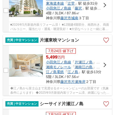
東海道本線
「
辻堂
」駅 徒歩31分
小田急江ノ島線
「
藤沢
」駅 徒歩32分
4階 / 3LDK / 87.86㎡
神奈川県
藤沢市
城南
３丁目
■2026年5月新規内装リフォーム済！ ■12階建4階部分、南西向き、両面
バルコニー、陽当たり・通風・眺望良好！ ■大切なペットと一緒に暮ら
せます（規約有、犬猫1住戸につき1匹可、体長50...
片瀬東映マンション
売買 | 中古マンション
7月24日 値下げ
5,499
万
円
小田急江ノ島線
「
片瀬江ノ島
」駅 徒歩5分
湘南モノレール
「
湘南江の島
」駅 徒歩13分
江ノ島電鉄
「
江ノ島
」駅 徒歩13分
5階 / 3LDK / 97.56㎡
神奈川県
藤沢市
片瀬海岸
２丁目
◆江ノ島から富士山まで見渡せるオーシャンビューのお部屋です（気象
条件によります） ◆2025年9月新規内装リフォーム済、綺麗になったお
部屋を是非ご覧ください！ ◆5階部分、三方向角部...
シーサイド片瀬江ノ島
売買 | 中古マンション
7月24日 値下げ