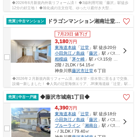
◆2026年6月新規内外装リフォーム済！ ◆3線利用可能「藤沢」駅徒歩
12分の好立地！ ◆旭化成の注文住宅、ゆったり庭付き大型
4LDK+2S（間取りのSはサービスルームを表します） ◆カースペー...
ドラゴンマンション湘南辻堂１番館
売買 | 中古マンション
7月23日 値下げ
3,180
万
円
東海道本線
「
辻堂
」駅 徒歩20分
小田急江ノ島線
「
藤沢
」駅 バス21分 「辻堂団地」 停歩3分
相模線
「
茅ケ崎
」駅 バス15分 「辻堂団地」 停歩3分
2階 / 2LDK / 54.15㎡
神奈川県
藤沢市
辻堂
６丁目
◆2026年２月新規内装リフォーム済、給水管・排水管に至るまで交換、
設備一新しました！ ◆人気の辻堂海側エリア、JR東海道線「辻堂」駅平
坦徒歩20分、自転車で約7分（約1.7ｋｍ）、バス...
◆藤沢市城南1丁目◆
売買 | 中古一戸建
4,390
万
円
東海道本線
「
辻堂
」駅 徒歩18分
小田急江ノ島線
「
藤沢
」駅 バス28分 「城南一丁目（神奈川県）」 停歩4分
ブルーライン
「
湘南台
」駅 バス33分 「城南一丁目（神奈川県）」 停歩4分
- / 3LDK / 79.40㎡