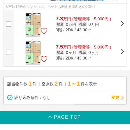
大宮駅14分のマンション。ペットも飼える南向きの2DK！
7.3
万
円
(管理費等：5,000円 )
0万円
0万円
敷金
礼金
3階 / 2DK / 43.00㎡
7.5
万
円
(管理費等：5,000円 )
0ヶ月
0ヶ月
敷金
礼金
3階 / 2DK / 43.00㎡
1
2
1～1
該当物件数
件
空き数
件
件を表示
変更
絞り込み条件：
なし
PAGE TOP