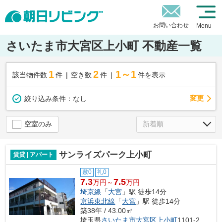
お問い合わせ
Menu
さいたま市大宮区上小町 不動産一覧
1
2
1～1
該当物件数
件
空き数
件
件を表示
変更
絞り込み条件：
なし
空室のみ
サンライズパーク上小町
賃貸 | アパート
敷0
礼0
7.3
7.5
万円～
万円
埼京線
「
大宮
」駅 徒歩14分
京浜東北線
「
大宮
」駅 徒歩14分
築38年 / 43.00㎡
埼玉県
さいたま市大宮区
上小町
1101-2