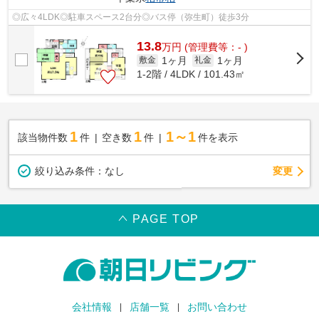
◎広々4LDK◎駐車スペース2台分◎バス停（弥生町）徒歩3分
13.8
万
円
(管理費等：- )
1ヶ月
1ヶ月
敷金
礼金
1-2階 / 4LDK / 101.43㎡
1
1
1～1
該当物件数
件
空き数
件
件を表示
変更
絞り込み条件：
なし
PAGE TOP
会社情報
店舗一覧
お問い合わせ