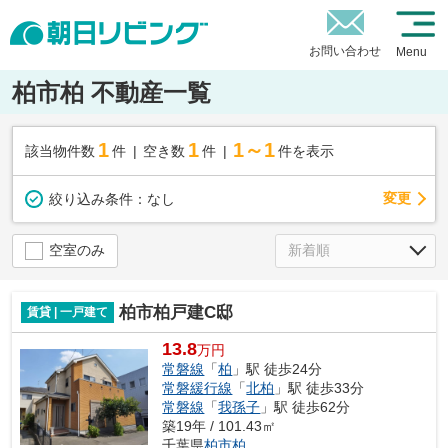
お問い合わせ
Menu
柏市柏 不動産一覧
1
1
1～1
該当物件数
件
空き数
件
件を表示
変更
絞り込み条件：
なし
空室のみ
柏市柏戸建C邸
賃貸 | 一戸建て
13.8
万円
常磐線
「
柏
」駅 徒歩24分
常磐緩行線
「
北柏
」駅 徒歩33分
常磐線
「
我孫子
」駅 徒歩62分
築19年 / 101.43㎡
千葉県
柏市
柏