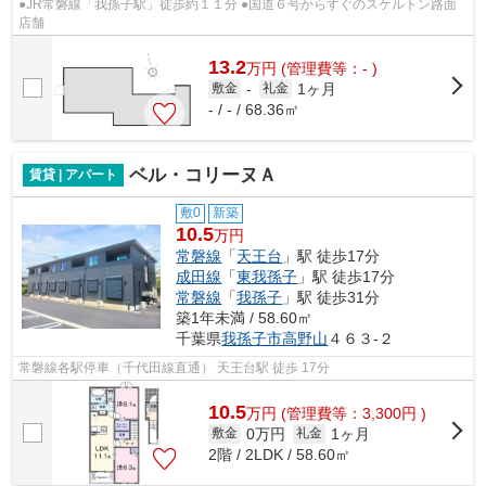
●JR常磐線「我孫子駅」徒歩約１１分 ●国道６号からすぐのスケルトン路面
店舗
13.2
万
円
(管理費等：- )
1ヶ月
敷金
-
礼金
- / - / 68.36㎡
ベル・コリーヌＡ
賃貸 | アパート
敷0
新築
10.5
万円
常磐線
「
天王台
」駅 徒歩17分
成田線
「
東我孫子
」駅 徒歩17分
常磐線
「
我孫子
」駅 徒歩31分
築1年未満 / 58.60㎡
千葉県
我孫子市
高野山
４６３-２
常磐線各駅停車（千代田線直通） 天王台駅 徒歩 17分
10.5
万
円
(管理費等：3,300円 )
0万円
1ヶ月
敷金
礼金
2階 / 2LDK / 58.60㎡