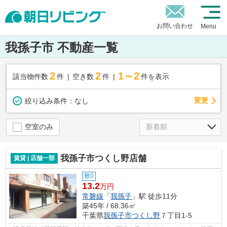
お問い合わせ
Menu
我孫子市 不動産一覧
2
2
1～2
該当物件数
件
空き数
件
件を表示
変更
絞り込み条件：
なし
空室のみ
我孫子市つくし野店舗
賃貸 | 店舗一部
敷0
13.2
万円
常磐線
「
我孫子
」駅 徒歩11分
築45年 / 68.36㎡
千葉県
我孫子市
つくし野
７丁目1-5