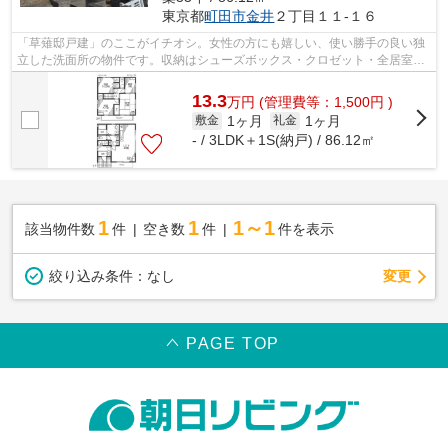
東京都
町田市
金井
２丁目１１-１６
「草薙邸戸建」のここがイチオシ。女性の方にも嬉しい、使い勝手の良い独
立した洗面所の物件です。収納はシューズボックス・クロゼット・全居室収
納などが備え付けられているので、衣...
13.3
万
円
(管理費等：1,500円 )
1ヶ月
1ヶ月
敷金
礼金
- / 3LDK＋1S(納戸) / 86.12㎡
1
1
1～1
該当物件数
件
空き数
件
件を表示
変更
絞り込み条件：
なし
PAGE TOP