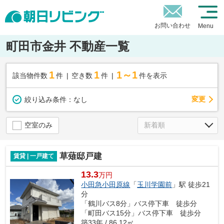
お問い合わせ
Menu
町田市金井 不動産一覧
1
1
1～1
該当物件数
件
空き数
件
件を表示
変更
絞り込み条件：
なし
空室のみ
草薙邸戸建
賃貸 | 一戸建て
13.3
万円
小田急小田原線
「
玉川学園前
」駅 徒歩21
分
「鶴川バス8分」バス停下車 徒歩分
「町田バス15分」バス停下車 徒歩分
築33年 / 86.12㎡