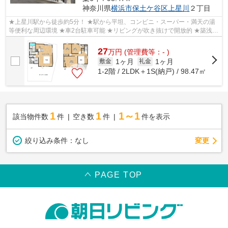
神奈川県
横浜市保土ケ谷区
上星川
２丁目
★上星川駅から徒歩約5分！ ★駅から平坦、コンビニ・スーパー・満天の湯
等便利な周辺環境 ★車2台駐車可能 ★リビングが吹き抜けで開放的 ★築浅で
きれいな内装、おしゃれな室内 ★カウン...
27
万
円
(管理費等：- )
1ヶ月
1ヶ月
敷金
礼金
1-2階 / 2LDK＋1S(納戸) / 98.47㎡
1
1
1～1
該当物件数
件
空き数
件
件を表示
変更
絞り込み条件：
なし
PAGE TOP