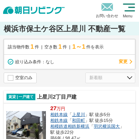
お問い合わせ
Menu
横浜市保土ケ谷区上星川 不動産一覧
1
1
1～1
該当物件数
件
空き数
件
件を表示
変更
絞り込み条件：
なし
空室のみ
上星川2丁目戸建
賃貸 | 一戸建て
27
万円
相鉄本線
「
上星川
」駅 徒歩5分
相鉄本線
「
和田町
」駅 徒歩15分
相模鉄道相鉄新横浜
「
羽沢横浜国大
」
駅 徒歩22分
築6年 / 98.47㎡