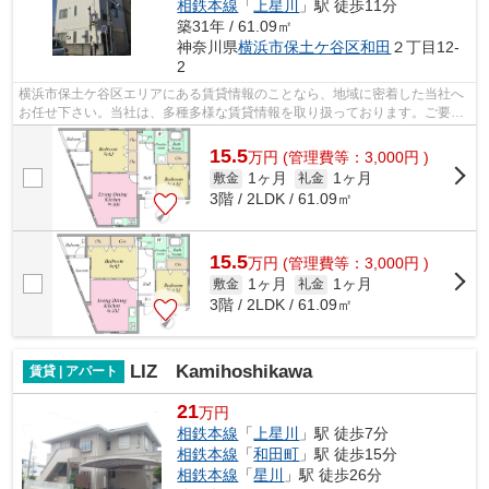
相鉄本線
「
上星川
」駅 徒歩11分
築31年 / 61.09㎡
神奈川県
横浜市保土ケ谷区
和田
２丁目12-
2
横浜市保土ケ谷区エリアにある賃貸情報のことなら、地域に密着した当社へ
お任せ下さい。当社は、多種多様な賃貸情報を取り扱っております。ご要望
や不明な点などございましたら、お気...
15.5
万
円
(管理費等：3,000円 )
1ヶ月
1ヶ月
敷金
礼金
3階 / 2LDK / 61.09㎡
15.5
万
円
(管理費等：3,000円 )
1ヶ月
1ヶ月
敷金
礼金
3階 / 2LDK / 61.09㎡
LIZ Kamihoshikawa
賃貸 | アパート
21
万円
相鉄本線
「
上星川
」駅 徒歩7分
相鉄本線
「
和田町
」駅 徒歩15分
相鉄本線
「
星川
」駅 徒歩26分