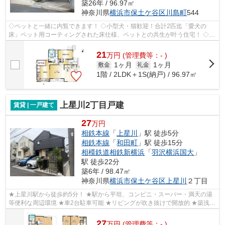
築26年 / 96.97㎡
神奈川県
横浜市保土ケ谷区
川島町
544
◇ペットと一緒に内覧できます！ ◇小型犬・猫歓迎！合計2匹迄「愛犬の
床」ペット用コーティングされた床仕様、ペットとの共生が叶う住宅！ ◇駐
車場１台付き・10.36㎡バイクガレージ付き...
21
万
円
(管理費等：- )
1ヶ月
1ヶ月
敷金
礼金
1階 / 2LDK＋1S(納戸) / 96.97㎡
上星川2丁目戸建
賃貸 | 一戸建て
27
万円
相鉄本線
「
上星川
」駅 徒歩5分
相鉄本線
「
和田町
」駅 徒歩15分
相模鉄道相鉄新横浜
「
羽沢横浜国大
」
駅 徒歩22分
築6年 / 98.47㎡
神奈川県
横浜市保土ケ谷区
上星川
２丁目
★上星川駅から徒歩約5分！ ★駅から平坦、コンビニ・スーパー・満天の湯
等便利な周辺環境 ★車2台駐車可能 ★リビングが吹き抜けで開放的 ★築浅で
きれいな内装、おしゃれな室内 ★カウン...
27
万
円
(管理費等：- )