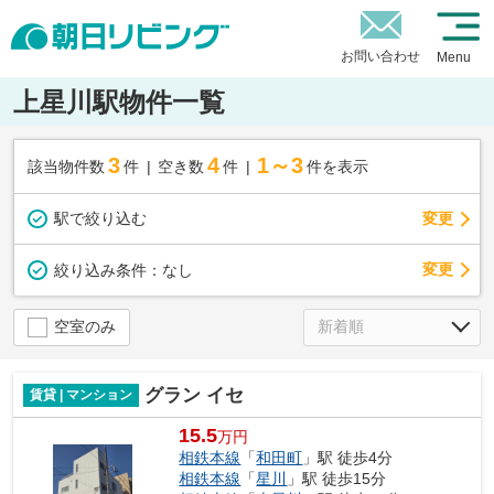
お問い合わせ
Menu
上星川駅物件一覧
3
4
1～3
該当物件数
件
空き数
件
件を表示
駅で絞り込む
変更
変更
絞り込み条件：
なし
空室のみ
グラン イセ
賃貸 | マンション
15.5
万円
相鉄本線
「
和田町
」駅 徒歩4分
相鉄本線
「
星川
」駅 徒歩15分