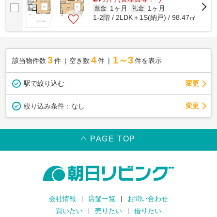
1ヶ月
1ヶ月
敷金
礼金
1-2階 / 2LDK＋1S(納戸) / 98.47㎡
3
4
1～3
該当物件数
件
空き数
件
件を表示
駅で絞り込む
変更
変更
絞り込み条件：
なし
PAGE TOP
会社情報
店舗一覧
お問い合わせ
買いたい
売りたい
借りたい