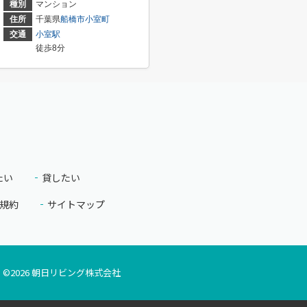
種別
マンション
住所
千葉県
船橋市
小室町
交通
小室駅
徒歩8分
たい
貸したい
規約
サイトマップ
©
2026
朝日リビング株式会社