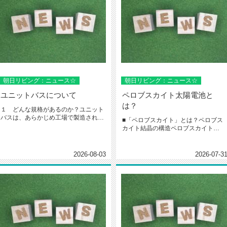
朝日リビング：ニュース☆
朝日リビング：ニュース☆
ユニットバスについて
ペロブスカイト太陽電池と
は？
１ どんな規格があるのか？ユニット
バスは、あらかじめ工場で製造された
■「ペロブスカイト」とは？ペロブス
浴槽・壁・床・天井などのパーツを...
カイト結晶の構造ペロブスカイト
（perovskite）とは、灰チタ...
2026-08-03
2026-07-3