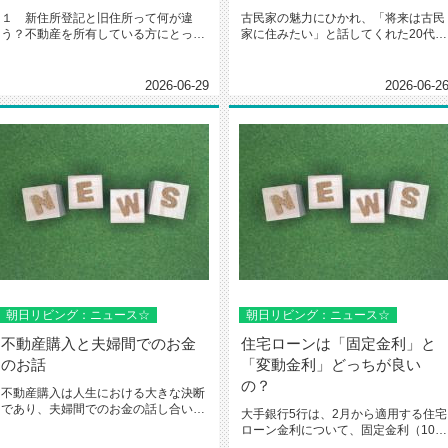
１ 新住所登記と旧住所って何が違
古民家の魅力にひかれ、「将来は古民
う？不動産を所有している方にとっ
家に住みたい」と話してくれた20代の
て、「登記上の住所」は非常に重要な
方と知り合いました。注意点を簡...
情...
2026-06-29
2026-06-2
朝日リビング：ニュース☆
朝日リビング：ニュース☆
不動産購入と夫婦間でのお金
住宅ローンは「固定金利」と
のお話
「変動金利」どっちが良い
の？
不動産購入は人生における大きな決断
であり、夫婦間でのお金の話し合いは
大手銀行5行は、2月から適用する住宅
避けて通れません。しかし、お金の...
ローン金利について、固定金利（10年
固定）の基準金利を引き上げ、...