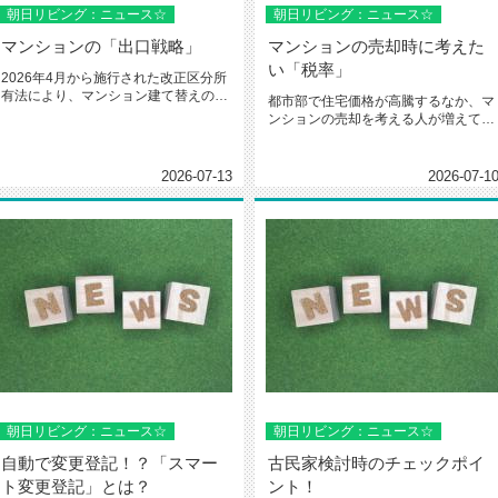
朝日リビング：ニュース☆
朝日リビング：ニュース☆
マンションの「出口戦略」
マンションの売却時に考えた
い「税率」
2026年4月から施行された改正区分所
有法により、マンション建て替えの決
都市部で住宅価格が高騰するなか、マ
議要件が緩和されました。これ...
ンションの売却を考える人が増えてい
ます。子育てなどライフステージの...
2026-07-13
2026-07-1
朝日リビング：ニュース☆
朝日リビング：ニュース☆
自動で変更登記！？「スマー
古民家検討時のチェックポイ
ト変更登記」とは？
ント！