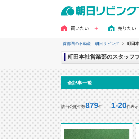
買いたい
売りたい
首都圏の不動産｜朝日リビング
>
町田本
町田本社営業部のスタッフブ
全記事一覧
879
1-20
該当公開件数
件
件表示