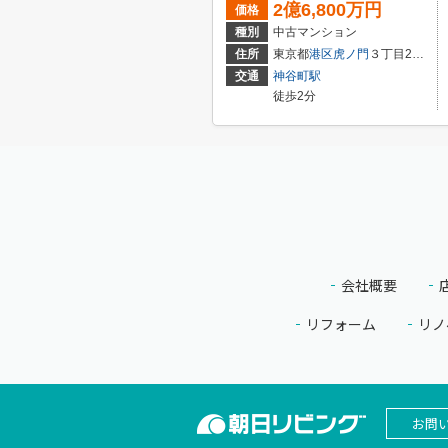
2億6,800万円
価格
種別
中古マンション
住所
東京都
港区
虎ノ門
３丁目20-6
交通
神谷町駅
徒歩2分
会社概要
リフォーム
リノ
お問