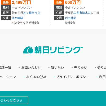
2,499万円
600万円
価格
価格
種別
中古マンション
種別
中古マンション
住所
神奈川県
茅ヶ崎市
今宿
住所
千葉県
白井市
清水口
１丁目
交通
茅ケ崎駅
交通
西白井駅
バス9分 今宿 停歩3分
徒歩6分
店舗一覧
お問い合わせ
買いたい
売りたい
借り
ベーション
よくあるQ&A
プライバシーポリシー
利用
い合わせはこちら