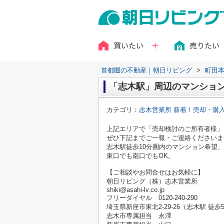
買いたい
売りたい
首都圏の不動産｜朝日リビング
>
町田
「志木駅」周辺のマンション
カテゴリ：
志木営業所 新着！売却・購
上記エリアで「売却検討のご所有者様」
ぜひ下記までご一報・ご連絡くださいま
志木駅徒歩10分圏内のマンション希望、
東口でも南口でもOK。
【ご相談やお問合せはお気軽に】
朝日リビング（株）志木営業所
shiki@asahi-lv.co.jp
フリーダイヤル 0120-240-290
埼玉県新座市東北2-29-26（志木駅 徒歩
志木市専属担当 永澤