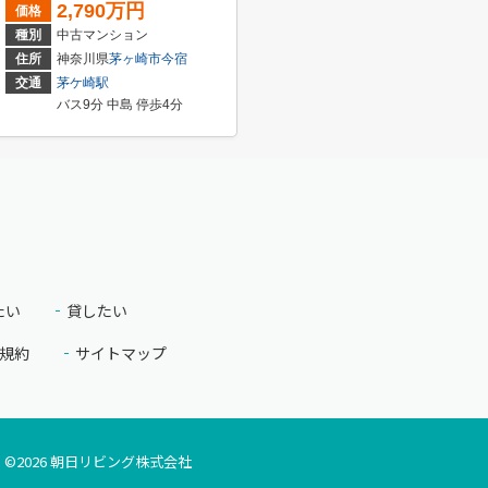
2,790万円
価格
種別
中古マンション
住所
神奈川県
茅ヶ崎市
今宿
交通
茅ケ崎駅
バス9分 中島 停歩4分
たい
貸したい
規約
サイトマップ
©
2026
朝日リビング株式会社