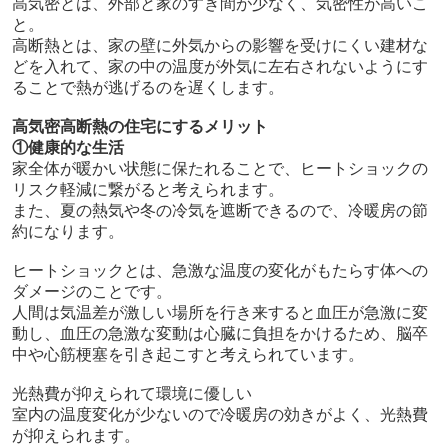
高気密とは、外部と家のすき間が少なく、気密性が高いこ
と。
高断熱とは、家の壁に外気からの影響を受けにくい建材な
どを入れて、家の中の温度が外気に左右されないようにす
ることで熱が逃げるのを遅くします。
高気密高断熱の住宅にするメリット
①健康的な生活
家全体が暖かい状態に保たれることで、ヒートショックの
リスク軽減に繋がると考えられます。
また、夏の熱気や冬の冷気を遮断できるので、冷暖房の節
約になります。
ヒートショックとは、急激な温度の変化がもたらす体への
ダメージのことです。
人間は気温差が激しい場所を行き来すると血圧が急激に変
動し、血圧の急激な変動は心臓に負担をかけるため、脳卒
中や心筋梗塞を引き起こすと考えられています。
光熱費が抑えられて環境に優しい
室内の温度変化が少ないので冷暖房の効きがよく、光熱費
が抑えられます。