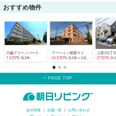
おすすめ物件
川越グリーンパーク I-2号棟
アーベイン朝霞マインプレイス
上星川2丁
7.5万円
/ 3LDK
10.5万円
/ 2LDK＋1S(納戸)
27万円
/ 2L
PAGE TOP
会社情報
店舗一覧
お問い合わせ