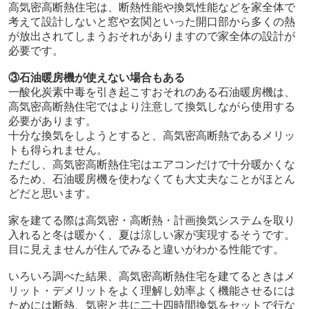
高気密高断熱住宅は、断熱性能や換気性能などを家全体で
考えて設計しないと窓や玄関といった開口部から多くの熱
が放出されてしまうおそれがありますので家全体の設計が
必要です。
③石油暖房機が使えない場合もある
一酸化炭素中毒を引き起こすおそれのある石油暖房機は、
高気密高断熱住宅ではより注意して換気しながら使用する
必要があります。
十分な換気をしようとすると、高気密高断熱であるメリッ
トも得られません。
ただし、高気密高断熱住宅はエアコンだけで十分暖かくな
るため、石油暖房機を使わなくても大丈夫なことがほとん
どだと思います。
家を建てる際は高気密・高断熱・計画換気システムを取り
入れると冬は暖かく、夏は涼しい家が実現するそうです。
目に見えませんが住んでみると違いがわかる性能です。
いろいろ調べた結果、高気密高断熱住宅を建てるときはメ
リット・デメリットをよく理解し効率よく機能させるには
ためには断熱、気密と共に二十四時間換気をセットで行な