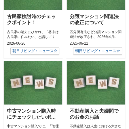
古民家検討時のチェッ
分譲マンション関連法
クポイント！
の改正について
古民家の魅力にひかれ、「将来は
区分所有法など分譲マンション関
古民家に住みたい」と話してくれ
連法が改正され、2026年4月に大
た20代の方と知り合いました。注
半の規定が施行になります。管理
2026-06-26
2026-06-22
意点を簡...
に無関...
朝日リビング：ニュース☆
朝日リビング：ニュース☆
中古マンション購入時
不動産購入と夫婦間で
にチェックしたいポイ
のお金のお話
ント
中古マンション購入では、「管理
不動産購入は人生における大きな