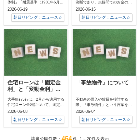
体制」「耐震基準（1981年6月以
決断であり、夫婦間でのお金の話
降の新耐震基準）」「修繕積立金
し合いは避けて通れません。しか
2026-06-19
2026-06-15
の状況...
し、お金の...
朝日リビング：ニュース☆
朝日リビング：ニュース☆
住宅ローンは「固定金
「事故物件」について
利」と「変動金利」ど
っちが良いの？
大手銀行5行は、2月から適用する
不動産の購入や賃貸を検討する
住宅ローン金利について、固定金
際、「事故物件」という言葉を耳
利（10年固定）の基準金利を引き
にされたことがあるのではないで
2026-06-08
2026-06-04
上げ、...
しょうか。火...
朝日リビング：ニュース☆
朝日リビング：ニュース☆
454
該当公開件数：
件
1～20
件を表示