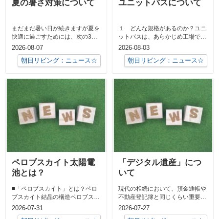
夏の暑さ対策について
ユニットバスについて
まだまだ暑い日が続きますが夏を
１ どんな規格があるのか？ユニ
快適に過ごすためには、次の3つ
ットバスは、あらかじめ工場で製
が基本です。・窓からの日差しを
造された浴槽・壁・床・天井など
2026-08-07
2026-08-03
遮る・室内...
のパーツを...
朝日リビング：ニュース☆
朝日リビング：ニュース☆
ペロブスカイト太陽電
「デジタル遺産」につ
池とは？
いて
■「ペロブスカイト」とは？ペロ
現代の相続において、預金通帳や
ブスカイト結晶の構造ペロブスカ
不動産登記簿と同じくらい重要、
イト（perovskite）とは、灰チ
かつ厄介なのが「デジタル遺産」
2026-07-31
2026-07-27
タ...
です。故人...