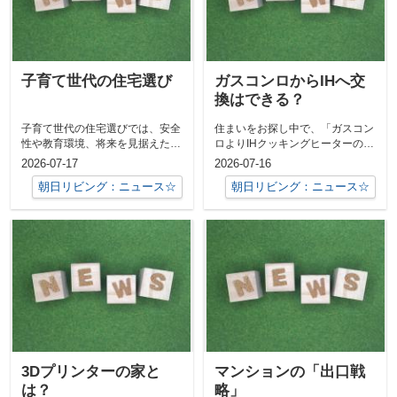
子育て世代の住宅選び
ガスコンロからIHへ交
換はできる？
子育て世代の住宅選びでは、安全
住まいをお探し中で、「ガスコン
性や教育環境、将来を見据えた間
ロよりIHクッキングヒーターの方
取り、交通アクセス、周辺環境の
がいい」という希望の方がいらっ
2026-07-17
2026-07-16
充実度など...
しゃいま...
朝日リビング：ニュース☆
朝日リビング：ニュース☆
3Dプリンターの家と
マンションの「出口戦
は？
略」