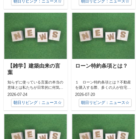
朝日リビング：ニュース☆
朝日リビング：ニュース☆
【雑学】建築由来の言
ローン特約条項とは？
葉
知らずに使っている言葉の本当の
１ ローン特約条項とは？不動産
意味とは私たちが日常的に何気な
を購入する際、多くの人が住宅ロ
く使っている言葉の中には、実は
ーンを利用します。しかし、売買
2026-07-24
2026-07-20
「建築」や...
契約を締結...
朝日リビング：ニュース☆
朝日リビング：ニュース☆