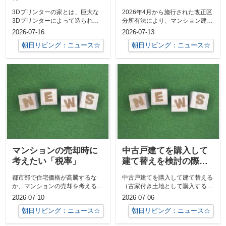
3Dプリンターの家とは、巨大な
2026年4月から施行された改正区
3Dプリンターによって造られる
分所有法により、マンション建て
住宅のことです。デジタル設計図
替えの決議要件が緩和されまし
2026-07-16
2026-07-13
のデータを...
た。これ...
朝日リビング：ニュース☆
朝日リビング：ニュース☆
マンションの売却時に
中古戸建てを購入して
考えたい「税率」
建て替えを検討の際に
確認しておきたいこと
都市部で住宅価格が高騰するな
中古戸建てを購入して建て替える
か、マンションの売却を考える人
（古家付き土地として購入する）
が増えています。子育てなどライ
場合は、まずその土地に新しい家
2026-07-10
2026-07-06
フステージの...
を建てられ...
朝日リビング：ニュース☆
朝日リビング：ニュース☆