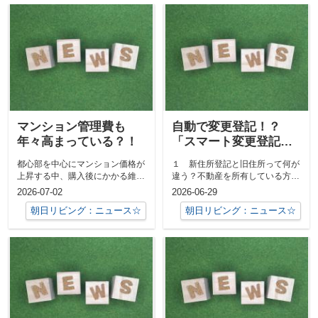
マンション管理費も
自動で変更登記！？
年々高まっている？！
「スマート変更登記」
とは？
都心部を中心にマンション価格が
１ 新住所登記と旧住所って何が
上昇する中、購入後にかかる維持
違う？不動産を所有している方に
費用も急速に膨らんでいるようで
とって、「登記上の住所」は非常
2026-07-02
2026-06-29
す。管理費...
に重要な情...
朝日リビング：ニュース☆
朝日リビング：ニュース☆