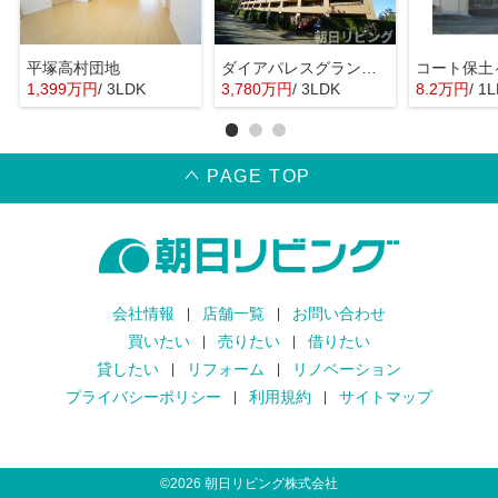
平塚高村団地
ダイアパレスグランデージ湘南平塚
コート保土
1,399万円
/ 3LDK
3,780万円
/ 3LDK
8.2万円
/ 1
PAGE TOP
会社情報
店舗一覧
お問い合わせ
買いたい
売りたい
借りたい
貸したい
リフォーム
リノベーション
プライバシーポリシー
利用規約
サイトマップ
©
2026
朝日リビング株式会社