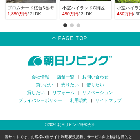
プロムナード桜台6番街
小室ハイランドC街区
小室ハイラ
1,880万円
/ 2LDK
480万円
/ 3LDK
480万円
/ 3
PAGE TOP
会社情報
店舗一覧
お問い合わせ
買いたい
売りたい
借りたい
貸したい
リフォーム
リノベーション
プライバシーポリシー
利用規約
サイトマップ
©
2026
朝日リビング株式会社
当サイトでは、お客様の当サイト利用状況把握、サービス向上検討を目的と