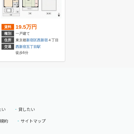
19.5万円
賃料
種別
一戸建て
川
２丁目
住所
東京都
新宿区
西新宿
４丁目
交通
西新宿五丁目駅
徒歩6分
たい
貸したい
規約
サイトマップ