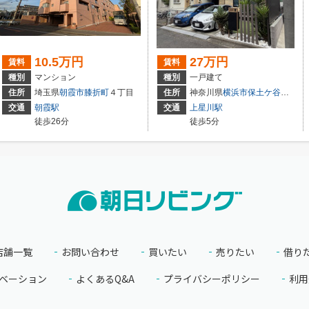
10.5万円
27万円
賃料
賃料
種別
マンション
種別
一戸建て
住所
埼玉県
朝霞市
膝折町
４丁目
住所
神奈川県
横浜市保土ケ谷区
上星
交通
朝霞駅
交通
上星川駅
徒歩26分
徒歩5分
店舗一覧
お問い合わせ
買いたい
売りたい
借り
ベーション
よくあるQ&A
プライバシーポリシー
利用