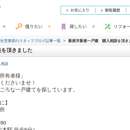
お気に入り
閲覧履歴
借りたい
貸したい
リフォ
本社営業部のスタッフブログ記事一覧
>
新座市新座一戸建 購入相談を頂き
談を頂きました
入相談
所有者様」
くださいませ！
ごろな一戸建てを探しています。
に】
所
90
志木駅 徒歩5分）