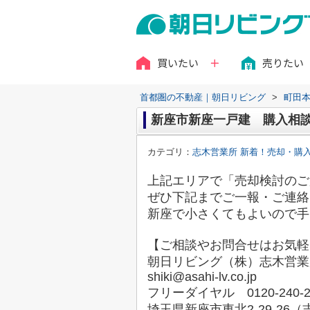
買いたい
売りたい
首都圏の不動産｜朝日リビング
>
町田
新座市新座一戸建 購入相
カテゴリ：
志木営業所 新着！売却・購
上記エリアで「売却検討のご
ぜひ下記までご一報・ご連絡
新座で小さくてもよいので手
【ご相談やお問合せはお気軽
朝日リビング（株）志木営業
shiki@asahi-lv.co.jp
フリーダイヤル 0120-240-2
埼玉県新座市東北2-29-26（