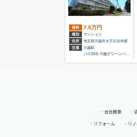
7.5万円
賃料
種別
マンション
住所
埼玉県
川越市
大字古谷本郷
交通
川越駅
バス20分 川越グリーンパーク 停歩6分
会社概要
リフォーム
リノ