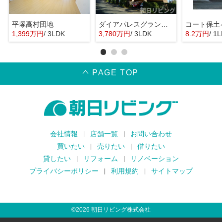
平塚高村団地
ダイアパレスグランデージ湘南平塚
コート保土
1,399万円
/ 3LDK
3,780万円
/ 3LDK
8.2万円
/ 1
PAGE TOP
会社情報
店舗一覧
お問い合わせ
買いたい
売りたい
借りたい
貸したい
リフォーム
リノベーション
プライバシーポリシー
利用規約
サイトマップ
©
2026
朝日リビング株式会社