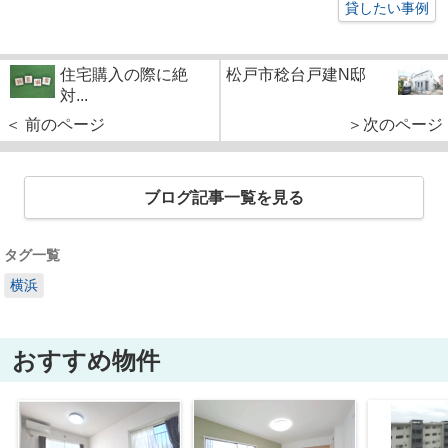
貸したい事例
住宅購入の際に絶
松戸市稔台戸建N邸
対...
＜ 前のページ
＞次のページ
ブログ記事一覧を見る
タグ一覧
横浜
おすすめ物件