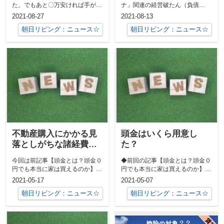
た。でもあと〇万安ければ手が届
ナ」関連の経営破たん（負債
くのに…─── 値引き交渉ってで
1000万円以上）が全国で累計
2021-08-27
2021-08-13
きるのかな...
1816件...
朝日リビング：ニュース☆
朝日リビング：ニュース☆
不動産購入にかかる見
頭金はいくら用意し
落としがちな諸経費と
た？
は？
今回は前記事【頭金とは？頭金０
◆前回の記事【頭金とは？頭金０
円でも本当に家は買えるのか】で
円でも本当に家は買えるのか】か
もちらっとお話させていただいた
らの続きです。もし宜しければ前
2021-05-17
2021-05-07
諸経費のお...
回の記事の...
朝日リビング：ニュース☆
朝日リビング：ニュース☆