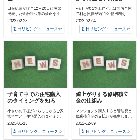
なる？
日銀総裁が昨年12月20日に突如
■金利が0.1%上昇すれば国内全体
発表した金融緩和策の修正をうけ
で利息負担が約1100億円増え
て、長期金利が急上昇しました。
る？！日本の住宅ローンの融資残
2023-02-28
2023-02-04
このニュ...
高が膨...
朝日リビング：ニュース☆
朝日リビング：ニュース☆
子育て中での住宅購入
値上がりする修繕積立
のタイミングを知る
金の仕組み
小さいお子様がいらっしゃるご家
マンションを購入すると管理費と
族ですと、住宅購入のタイミング
修繕積立金の支払いが発生しま
はいつにするのが良いのか迷われ
す。今回は、その中でも修繕積立
2023-01-13
2022-12-09
る方が多い...
金がなぜ上が...
朝日リビング：ニュース☆
朝日リビング：ニュース☆