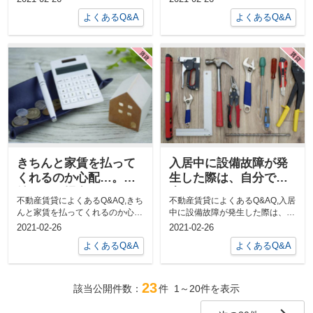
性が...
にして...
よくあるQ&A
よくあるQ&A
きちんと家賃を払って
入居中に設備故障が発
くれるのか心配…。滞
生した際は、自分で対
納された場合はどうな
応しなければいけない
不動産賃貸によくあるQ&AQ,きち
不動産賃貸によくあるQ&AQ,入居
るのでしょうか？
のでしょうか？
んと家賃を払ってくれるのか心
中に設備故障が発生した際は、自
配…。滞納された場合はどうなる
分で対応しなければいけないので
2021-02-26
2021-02-26
のでしょ...
しょう...
よくあるQ&A
よくあるQ&A
23
該当公開件数：
件
1～20
件を表示