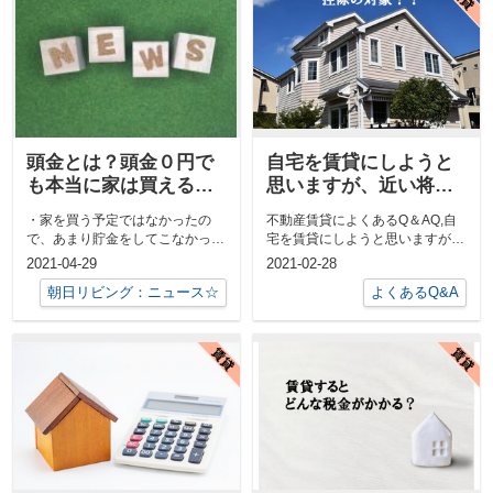
頭金とは？頭金０円で
自宅を賃貸にしようと
も本当に家は買えるの
思いますが、近い将来
か
売却も考えています。
・家を買う予定ではなかったの
不動産賃貸によくあるQ＆AQ,自
売却する際に『3,000万
で、あまり貯金をしてこなかっ
宅を賃貸にしようと思いますが、
特別控除』や『譲渡損
た。・家は欲しいけど、年収が低
近い将来売却も考えています。売
2021-04-29
2021-02-28
失の繰越控除』などの
いから不安があ...
却する際...
朝日リビング：ニュース☆
よくあるQ&A
特例は適用となります
か？