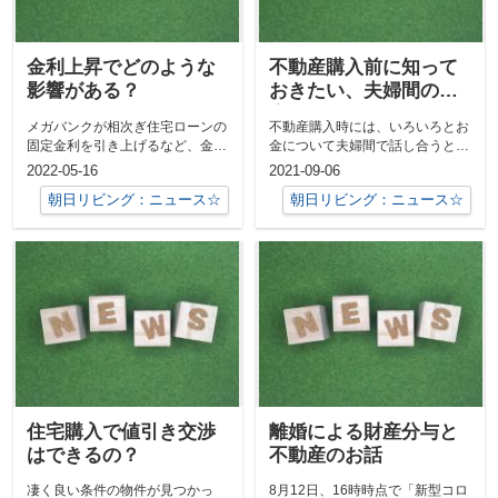
金利上昇でどのような
不動産購入前に知って
影響がある？
おきたい、夫婦間のお
金について
メガバンクが相次ぎ住宅ローンの
不動産購入時には、いろいろとお
固定金利を引き上げるなど、金利
金について夫婦間で話し合うと思
の上昇が話題になっています。国
います。最近は特に20代、30代
2022-05-16
2021-09-06
内では「超...
の若い共...
朝日リビング：ニュース☆
朝日リビング：ニュース☆
住宅購入で値引き交渉
離婚による財産分与と
はできるの？
不動産のお話
凄く良い条件の物件が見つかっ
8月12日、16時時点で「新型コロ