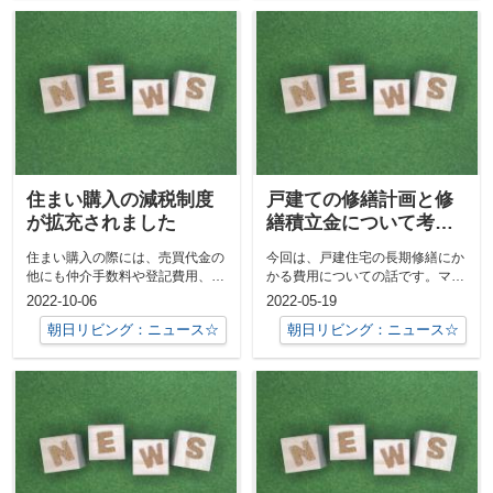
住まい購入の減税制度
戸建ての修繕計画と修
が拡充されました
繕積立金について考え
る
住まい購入の際には、売買代金の
今回は、戸建住宅の長期修繕にか
他にも仲介手数料や登記費用、引
かる費用についての話です。マン
越し代などの諸費用がかかりま
ションをお持ちの場合だと、毎月
2022-10-06
2022-05-19
す。この中で...
の管理費・...
朝日リビング：ニュース☆
朝日リビング：ニュース☆