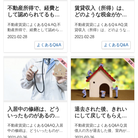
不動産所得で、経費と
賃貸収入（所得）は、
して認められてるもの
どのような税金がかか
は？
りますか？
不動産賃貸によくあるQ＆AQ,不
不動産賃貸によくあるQ＆AQ,賃
動産所得で、経費として認められ
貸収入（所得）は、どのような税
てるものは？A,主なものとして、
金がかかりますか？A,所得の総額
2021-02-28
2021-02-28
対象不...
（他の...
よくあるQ&A
よくあるQ&A
入居中の修繕は、どう
退去された後、きれい
いったものがあるので
にして戻してもらえる
しょうか？
のでしょうか？
不動産賃貸によくあるQ&AQ,入居
不動産賃貸によくあるQ&A Q,賃
中の修繕は、どういったものがあ
借人の方が退去した後、室内が汚
るのでしょうか？A,不具合の可能
くなっていないか心配…。きれい
2021-02-26
2021-02-26