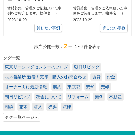
賃貸募集・管理をご依頼頂いた事
賃貸募集・管理をご依頼頂いた事
例をご紹介します。物件名 （物
例をご紹介します。物件名 （物
件名クリックで詳細をご覧いただ
件名クリックで詳細をご覧いただ
2023-10-29
2023-10-29
けます） ...
けます） ...
貸したい事例
貸したい事例
2
該当公開件数：
件
1～2
件を表示
タグ一覧
東京リーシングセンターのブログ
朝日リビング
志木営業所 新着！売却・購入のお問合わせ
賃貸
お金
オーナー向け最新情報
契約
東京都
売却
売却
朝日リビング
税金について
リフォーム
無料
不動産
相談
志木
購入
横浜
法律
タグ一覧ページへ