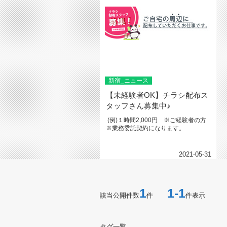
新宿_ニュース
【未経験者OK】チラシ配布ス
タッフさん募集中♪
(例)１時間2,000円 ※ご経験者の方
※業務委託契約になります。
2021-05-31
1
1-1
該当公開件数
件
件表示
タグ一覧