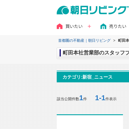
買いたい
売りたい
首都圏の不動産｜朝日リビング
>
町田本
町田本社営業部のスタッフブロ
カテゴリ:新宿_ニュース
1
1-1
該当公開件数
件
件表示