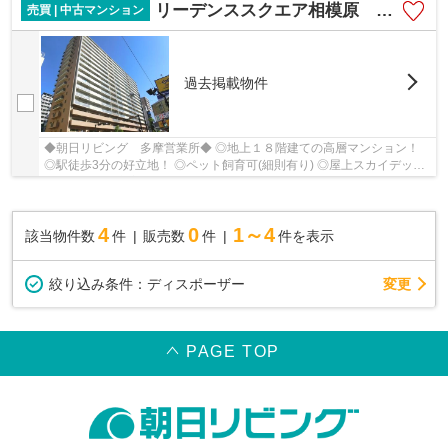
リーデンススクエア相模原 屋上スカイデッキ！贅沢な眺望！
売買 | 中古マンション
過去掲載物件
◆朝日リビング 多摩営業所◆ ◎地上１８階建ての高層マンション！
◎駅徒歩3分の好立地！ ◎ペット飼育可(細則有り) ◎屋上スカイデッキ
等、共用施設充実！
4
0
1～4
該当物件数
件
販売数
件
件を表示
変更
絞り込み条件：
ディスポーザー
PAGE TOP