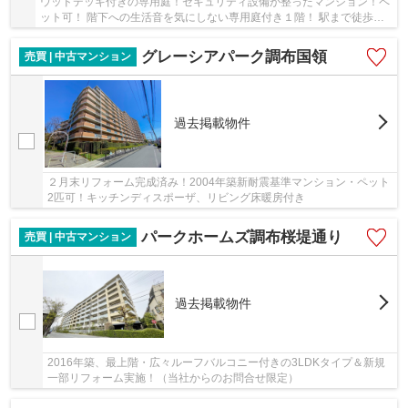
ウッドデッキ付きの専用庭！セキュリティ設備が整ったマンション！ペ
ット可！ 階下への生活音を気にしない専用庭付き１階！ 駅まで徒歩圏
内！バス便豊富！
グレーシアパーク調布国領
売買 | 中古マンション
過去掲載物件
２月末リフォーム完成済み！2004年築新耐震基準マンション・ペット
2匹可！キッチンディスポーザ、リビング床暖房付き
パークホームズ調布桜堤通り
売買 | 中古マンション
過去掲載物件
2016年築、最上階・広々ルーフバルコニー付きの3LDKタイプ＆新規
一部リフォーム実施！（当社からのお問合せ限定）