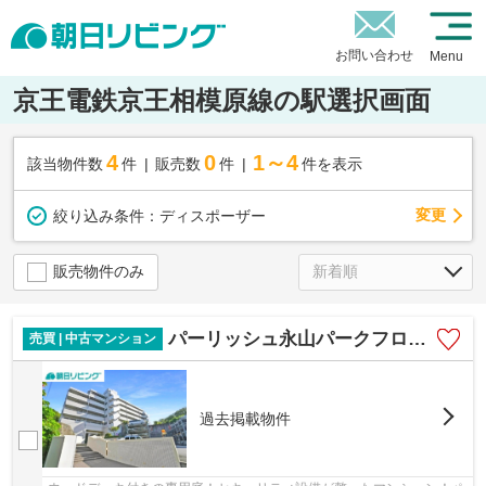
お問い合わせ
Menu
京王電鉄京王相模原線の駅選択画面
4
0
1～4
該当物件数
件
販売数
件
件を表示
変更
絞り込み条件：
ディスポーザー
販売物件のみ
パーリッシュ永山パークフロント 芝生広がる貝取北公園に隣接！開放感いっぱいの暮らし
売買 | 中古マンション
過去掲載物件