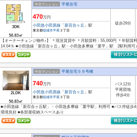
平尾住宅
中古マンション
470
万円
徒歩29分
小田急小田原線
「
新百合ヶ丘
」駅
3DK
東京都
稲城市
平尾
３丁目
50.83㎡
【オーナーチェンジ物件♪】 ＊現況賃貸中 ＊月額賃料：55,000円 ＊年額賃料：
14.04％ ■小田急線「新百合ヶ丘」駅・小田急多摩線「栗平」駅 2駅利用可♪ ■
平尾住宅５９号棟
中古マンション
740
万円
バス12分
平尾団地
小田急小田原線
「
新百合ヶ丘
」駅
2LDK
停歩4分
東京都
稲城市
平尾
３丁目
50.83㎡
■小田急線「新百合ヶ丘駅」・小田急多摩線「栗平駅」利用可 ■バス停徒歩4分
環境良好 ■各部屋収納スペースあり