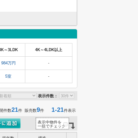
3K～3LDK
4K～4LDK以上
984万円
-
5室
-
表示件数：
21
9
1-21
開件数
件 販売数
件
件表示
表示中物件を
一括でチェック