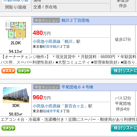
駅徒歩
停歩
交通 / 所在地
間取り/面積
鶴川２丁目団地
中古マンション
480
万円
徒歩17分
小田急小田原線
「
鶴川
」駅
2LDK
東京都
町田市
鶴川
２丁目
54.13㎡
【オーナーチェンジ物件♪】 ＊現況賃貸中 ＊月額賃料：66000円 ＊年額賃料：79
バス停、スーパー利便性良好♪ ■大型コミュニティ ■管理体制良好♪ ■陽当り..
平尾団地６４号棟
中古マンション
960
万円
バス12分
平尾団地
3DK
小田急小田原線
「
新百合ヶ丘
」駅
停歩4分
東京都
稲城市
平尾
３丁目
50.83㎡
エアコン４台・冷蔵庫・洗濯機付き！近隣にスーパー・郵便局があり利便性