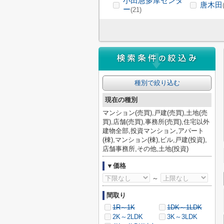
小田急多摩センタ
唐木田
ー
(21)
種別で絞り込む
現在の種別
マンション(売買),戸建(売買),土地(売
買),店舗(売買),事務所(売買),住宅以外
建物全部,投資マンション,アパート
(棟),マンション(棟),ビル,戸建(投資),
店舗事務所,その他,土地(投資)
▼価格
～
間取り
1R～1K
1DK～1LDK
2K～2LDK
3K～3LDK