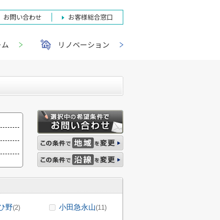
お問い合わせ
お客様総合窓口
ーム
リノベーション
ひ野
小田急永山
(2)
(11)