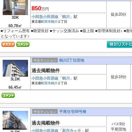
850
万円
徒歩20分
小田急小田原線
「
鶴川
」駅
3DK
東京都
町田市
鶴川
２丁目
60.78㎡
■リフォーム歴有 ■眺望良好 ■サッシ交換済み ■最上階 ■管理体制良好♪ 
となっています♪
鶴川2丁目団地
中古マンション
過去掲載物件
徒歩18分
小田急小田原線
「
鶴川
」駅
3LDK
東京都
町田市
鶴川
２丁目
66.45㎡
平尾住宅68号棟
中古マンション
過去掲載物件
バス9分
平尾団地
小田急小田原線
「
新百合ヶ丘
」駅