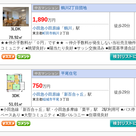
鶴川2丁目団地
中古マンション
1,890
万円
徒歩20分
小田急小田原線
「
鶴川
」駅
3LDK
東京都
町田市
鶴川
２丁目
78.92㎡
★★仲介手数料が「０円」です★★ ～仲介手数料が発生しない当社売主物件で
コミュニティ ■眺望良好♪ ■陽当たり良好 ■サッシ交換済み ■耐震基準適合証明
平尾住宅
中古マンション
750
万円
徒歩29分
小田急小田原線
「
新百合ヶ丘
」駅
3DK
東京都
稲城市
平尾
３丁目
51.01㎡
■小田急線「新百合ヶ丘」駅・小田急多摩線「栗平」駅 2駅利用可 ■バス停
ペースあり ■大型コミュニティ ■2面バルコニー ■住環境良好