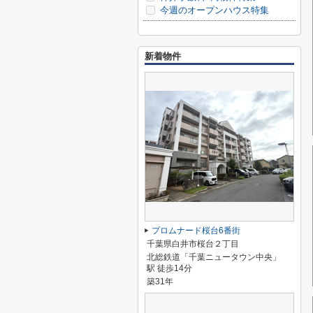
今週のオープンハウス特集
新着物件
プロムナード桜台6番街
千葉県白井市桜台２丁目
北総鉄道「千葉ニュータウン中央」
駅 徒歩14分
築31年