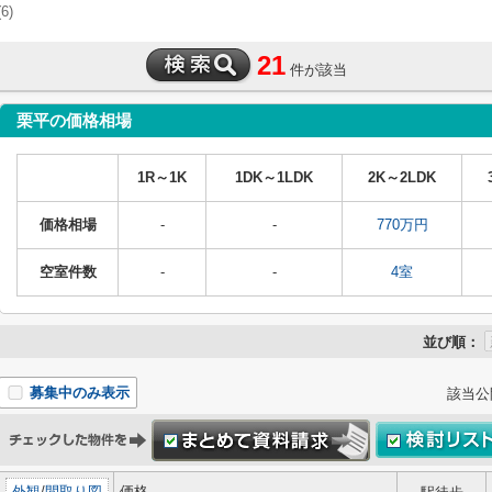
(6)
21
件が該当
栗平の価格相場
1R～1K
1DK～1LDK
2K～2LDK
価格相場
-
-
770万円
空室件数
-
-
4室
並び順：
募集中のみ表示
該当公
外観
/
間取り図
価格