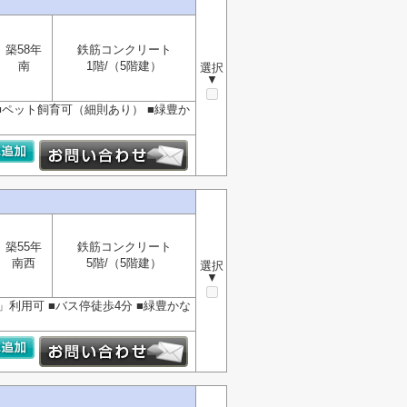
築58年
鉄筋コンクリート
南
1階/（5階建）
選択
▼
■ペット飼育可（細則あり） ■緑豊か
築55年
鉄筋コンクリート
南西
5階/（5階建）
選択
▼
利用可 ■バス停徒歩4分 ■緑豊かな