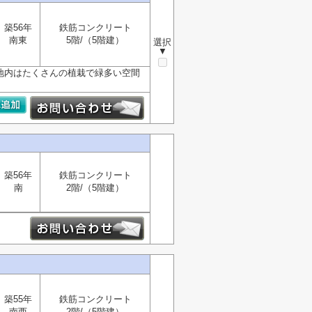
築56年
鉄筋コンクリート
南東
5階/（5階建）
選択
▼
■敷地内はたくさんの植栽で緑多い空間
築56年
鉄筋コンクリート
南
2階/（5階建）
築55年
鉄筋コンクリート
南西
2階/（5階建）