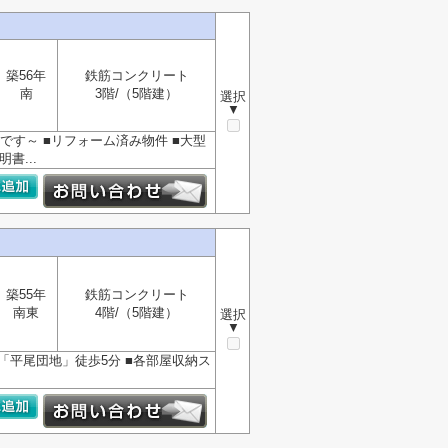
築56年
鉄筋コンクリート
南
3階/（5階建）
選択
▼
す～ ■リフォーム済み物件 ■大型
書...
築55年
鉄筋コンクリート
南東
4階/（5階建）
選択
▼
「平尾団地」徒歩5分 ■各部屋収納ス