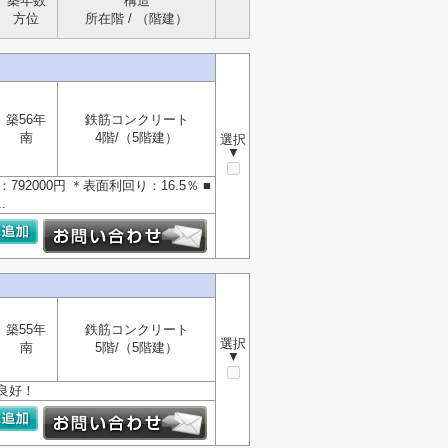
築年数
構造
方位
所在階 / （階建）
築56年
鉄筋コンクリート
南
4階/（5階建）
選択
▼
2000円 ＊表面利回り：16.5％ ■
.
築55年
鉄筋コンクリート
選択
南
5階/（5階建）
▼
良好！