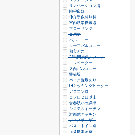
リノベーション済
眺望良好
仲介手数料無料
室内洗濯機置場
フローリング
専用庭
バルコニー
ルーフバルコニー
都市ガス
24時間換気システム
エレベーター
２面バルコニー
駐輪場
バイク置場あり
IHクッキングヒーター
ガスコンロ
コンロ２口以上
食器洗い乾燥機
システムキッチン
対面式キッチン
ディスポーザー
バス・トイレ別
追焚機能浴室