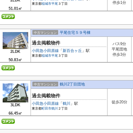
2LDK
停歩1分
東京都
稲城市
平尾
３丁目
51.01㎡
平尾住宅５９号棟
中古マンション
過去掲載物件
バス9分
平尾団地
小田急小田原線
「
新百合ヶ丘
」駅
2LDK
停歩3分
東京都
稲城市
平尾
３丁目
50.83㎡
鶴川2丁目団地
中古マンション
過去掲載物件
徒歩20分
小田急小田原線
「
鶴川
」駅
3LDK
東京都
町田市
鶴川
２丁目
66.45㎡