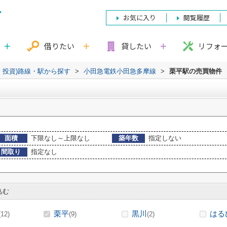
お気に入り
閲覧履歴
借りたい
貸したい
リフォ
・投資)路線・駅から探す
>
小田急電鉄小田急多摩線
>
栗平駅の売買物件
面積
下限なし～上限なし
築年数
指定しない
間取り
指定なし
込む
栗平
黒川
はる
(12)
(9)
(2)