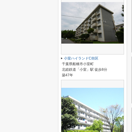
小室ハイランドC街区
千葉県船橋市小室町
北総鉄道「小室」駅 徒歩8分
築47年