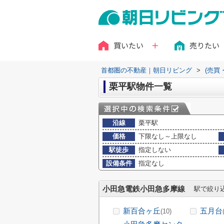
買いたい
売りたい
首都圏の不動産｜朝日リビング
>
(売買
栗平駅物件一覧
沿線
栗平駅
価格
下限なし～上限なし
駅徒歩
指定しない
設備条件
指定なし
小田急電鉄小田急多摩線
駅で絞り
新百合ヶ丘
五月台
(10)