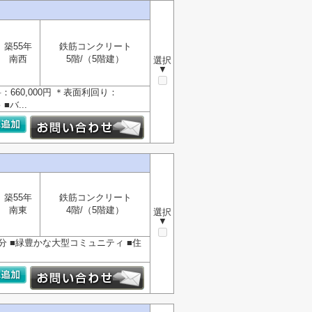
築55年
鉄筋コンクリート
南西
5階/（5階建）
選択
▼
660,000円 ＊表面利回り：
バ...
築55年
鉄筋コンクリート
南東
4階/（5階建）
選択
▼
 ■緑豊かな大型コミュニティ ■住