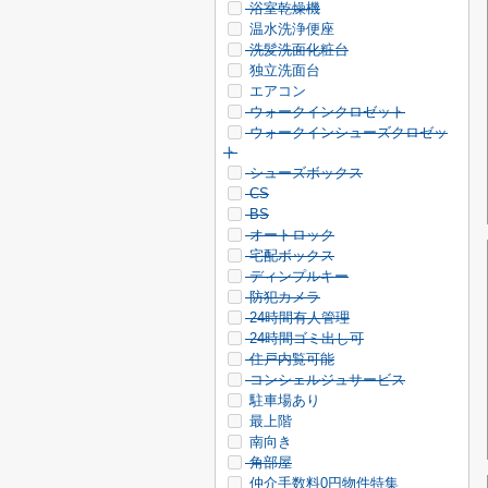
浴室乾燥機
温水洗浄便座
洗髪洗面化粧台
独立洗面台
エアコン
ウォークインクロゼット
ウォークインシューズクロゼッ
ト
シューズボックス
CS
BS
オートロック
宅配ボックス
ディンプルキー
防犯カメラ
24時間有人管理
24時間ゴミ出し可
住戸内覧可能
コンシェルジュサービス
駐車場あり
最上階
南向き
角部屋
仲介手数料0円物件特集