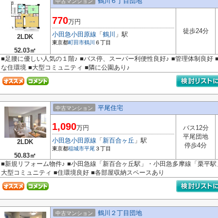
鶴川６丁目団地
中古マンション
770
万円
徒歩24分
小田急小田原線
「
鶴川
」駅
2LDK
東京都
町田市
鶴川
６丁目
52.03㎡
■足腰に優しい人気の１階♪ ■バス停、スーパー利便性良好♪ ■管理体制良好 
な住環境 ■大型コミュニティ ■隣に公園あり♪
平尾住宅
中古マンション
1,090
万円
バス12分
平尾団地
小田急小田原線
「
新百合ヶ丘
」駅
2LDK
停歩4分
東京都
稲城市
平尾
３丁目
50.83㎡
■新規リフォーム物件♪ ■小田急線「新百合ヶ丘駅」・小田急多摩線「栗平駅」
大型コミュニティ ■住環境良好 ■各部屋収納スペースあり
鶴川２丁目団地
中古マンション