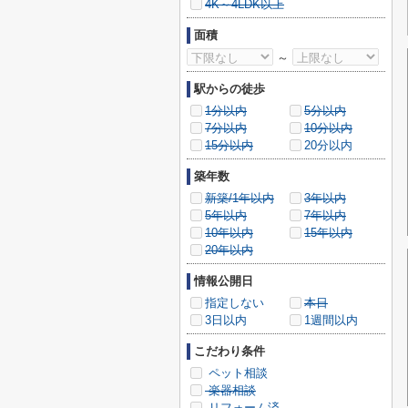
4K～4LDK以上
面積
～
駅からの徒歩
1分以内
5分以内
7分以内
10分以内
15分以内
20分以内
築年数
新築/1年以内
3年以内
5年以内
7年以内
10年以内
15年以内
20年以内
情報公開日
指定しない
本日
3日以内
1週間以内
こだわり条件
ペット相談
楽器相談
リフォーム済