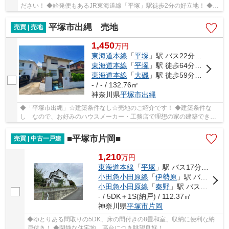
ださい！ ◆始発便もあるJR東海道線「平塚」駅徒歩2分の好立地！ ◆角
部屋、6階部分、三面バルコニー、開放感のあるお...
平塚市出縄 売地
売買 | 売地
1,450
万
円
東海道本線
「
平塚
」駅 バス22分 「下出縄」 停歩4分
東海道本線
「
平塚
」駅 徒歩64分車15分 5.2km
東海道本線
「
大磯
」駅 徒歩59分車13分 4.8km
- / - / 132.76㎡
神奈川県
平塚市
出縄
◆「平塚市出縄」☆建築条件なし☆売地のご紹介です！ ◆建築条件な
し なので、お好みのハウスメーカー・工務店で理想の家の建築できま
す！ ◆土地面積132.76㎡（40.15坪）～ゆとりある敷...
■平塚市片岡■
売買 | 中古一戸建
1,210
万
円
東海道本線
「
平塚
」駅 バス17分 「片岡」 停歩9分
小田急小田原線
「
伊勢原
」駅 バス21分 「片岡」 停歩8分
小田急小田原線
「
秦野
」駅 バス34分 「片岡」 停歩8分
- / 5DK＋1S(納戸) / 112.37㎡
神奈川県
平塚市
片岡
◆ゆとりある間取りの5DK、床の間付きの8畳和室、収納に便利な納
戸付き！ ◆閑静な住宅地、高台につき眺望良好！