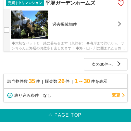
平塚ガーデンホームズ
売買 | 中古マンション
過去掲載物件
◆大切なペットと一緒に暮らせます（規約有） ◆海岸まで約650ｍ、ワ
ンちゃんと海辺のお散歩も楽しめます！ ◆海・山・川に囲まれた自然豊
かな住環境！広々とした敷地をたくさんの植栽と...
次の30件へ
35
26
1～30
該当物件数
件
販売数
件
件を表示
変更
絞り込み条件：
なし
PAGE TOP