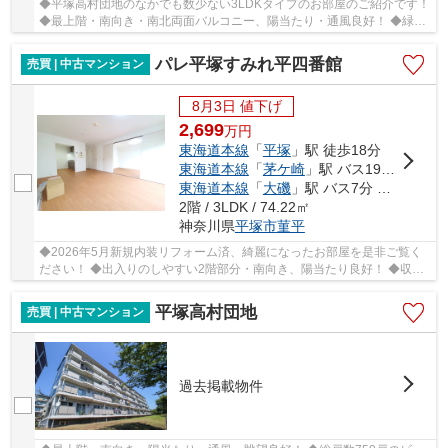
◆平塚高村団地のなかでも数少ない3LDKタイプのお部屋のご紹介です！
◆最上階・南向き・南北両面バルコニー、陽当たり・通風良好！ ◆緑多
く閑静な住宅地、広々とした敷地にゆったりと棟...
パレ平塚すみれ平四番館
売買 | 中古マンション
8月3日 値下げ
2,699
万
円
東海道本線
「
平塚
」駅 徒歩18分
東海道本線
「
茅ケ崎
」駅 バス19分 「平塚駅北口」 停歩20分
東海道本線
「
大磯
」駅 バス7分 「すみれ平局前」 停歩3分
2階 / 3LDK / 74.22㎡
神奈川県
平塚市
菫平
◆2026年5月新規内装リフォーム済、綺麗になったお部屋を是非ご覧く
ださい！ ◆出入りのしやすい2階部分・南向き、陽当たり良好！ ◆収納
豊富な3LDK！ ◆総戸数414戸のビッグコミュニティ...
平塚高村団地
売買 | 中古マンション
過去掲載物件