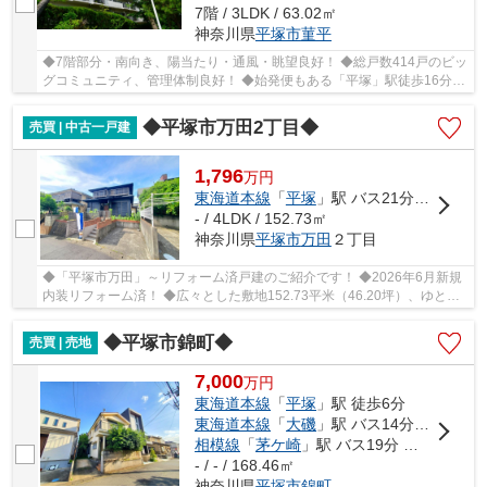
7階 / 3LDK / 63.02㎡
神奈川県
平塚市
菫平
◆7階部分・南向き、陽当たり・通風・眺望良好！ ◆総戸数414戸のビッ
グコミュニティ、管理体制良好！ ◆始発便もある「平塚」駅徒歩16分、
ひらつかシーテラスまで徒歩約7分（約550ｍ）、...
◆平塚市万田2丁目◆
売買 | 中古一戸建
1,796
万
円
東海道本線
「
平塚
」駅 バス21分 「下万田」 停歩4分
- / 4LDK / 152.73㎡
神奈川県
平塚市
万田
２丁目
◆「平塚市万田」～リフォーム済戸建のご紹介です！ ◆2026年6月新規
内装リフォーム済！ ◆広々とした敷地152.73平米（46.20坪）、ゆとり
の4LDK！ ◆南道路に面する明るいお部屋♪ ◆スーパ...
◆平塚市錦町◆
売買 | 売地
7,000
万
円
東海道本線
「
平塚
」駅 徒歩6分
東海道本線
「
大磯
」駅 バス14分 「平塚文化芸術ホール前」 停歩4分
相模線
「
茅ケ崎
」駅 バス19分 「平塚駅北口」 停歩6分
- / - / 168.46㎡
神奈川県
平塚市
錦町