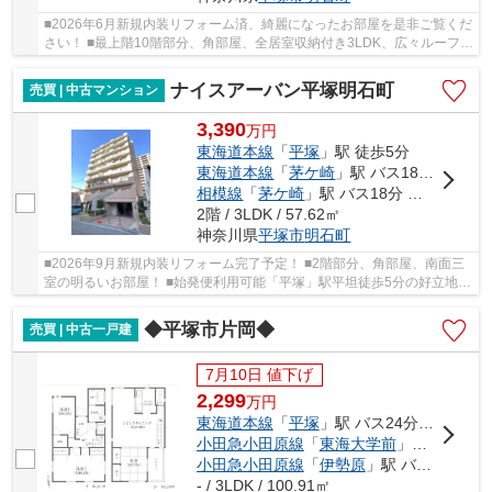
■2026年6月新規内装リフォーム済、綺麗になったお部屋を是非ご覧くだ
さい！ ■最上階10階部分、角部屋、全居室収納付き3LDK、広々ルーフバ
ルコニー♪ ■角部屋につき採光面が多く明るいお...
ナイスアーバン平塚明石町
売買 | 中古マンション
3,390
万
円
東海道本線
「
平塚
」駅 徒歩5分
東海道本線
「
茅ケ崎
」駅 バス18分 「四ツ角（平塚市）」 停歩5分
相模線
「
茅ケ崎
」駅 バス18分 「四ツ角（平塚市）」 停歩5分
2階 / 3LDK / 57.62㎡
神奈川県
平塚市
明石町
■2026年9月新規内装リフォーム完了予定！ ■2階部分、角部屋、南面三
室の明るいお部屋！ ■始発便利用可能「平塚」駅平坦徒歩5分の好立地！
■周辺には生活施設が多数あり、暮らしに便利...
◆平塚市片岡◆
売買 | 中古一戸建
7月10日 値下げ
2,299
万
円
東海道本線
「
平塚
」駅 バス24分 「片岡（神奈川県）」 停歩10分
小田急小田原線
「
東海大学前
」駅 バス16分 「片岡（神奈川県）」 停歩9分
小田急小田原線
「
伊勢原
」駅 バス21分 「平塚西郵便局前」 停歩2分
- / 3LDK / 100.91㎡