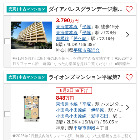
分、南向きにつき陽当たり良好！ ◆各居室収納付きの...
ダイアパレスグランデージ湘南平塚
売買 | 中古マンション
3,790
万
円
東海道本線
「
平塚
」駅 徒歩19分
東海道本線
「
平塚
」駅 バス8分 「高浜台」 停歩2分
相模線
「
茅ケ崎
」駅 バス19分 「平塚駅北口」 停歩20分車17分 5.3km
5階 / 4LDK / 86.39㎡
神奈川県
平塚市
高浜台
■R134を渡れば海！海のある暮らしを満喫できる立地です！ ■2026年6
月リフォーム済、綺麗になったお部屋を是非ご覧ください！ ■5階部分、
角部屋、ゆとりある間取りの4LDK！ ■大切なペッ...
ライオンズマンション平塚第7
売買 | 中古マンション
8月2日 値下げ
848
万
円
東海道本線
「
平塚
」駅 バス14分 「大縄橋」 停歩7分
小田急小田原線
「
伊勢原
」駅 バス17分 「大縄橋」 停歩7分
小田急小田原線
「
愛甲石田
」駅 バス35分 「伊勢山（平塚市）」 停歩14分
2階 / 2LDK＋1S(納戸) / 56.05㎡
神奈川県
平塚市
御殿
４丁目
◆2026年2月新規内装リフォーム済、綺麗になったお部屋を是非ご覧く