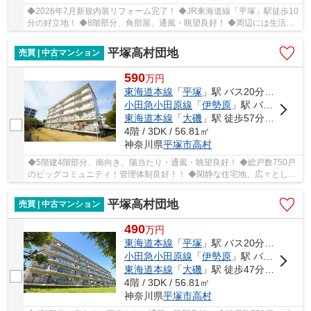
◆2026年7月新規内装リフォーム完了！ ◆JR東海道線「平塚」駅徒歩10
分の好立地！ ◆8階部分、角部屋、通風・眺望良好！ ◆周辺には生活施
設が多数あり、暮らしに便利な住環境！ ◆小・中学...
平塚高村団地
売買 | 中古マンション
590
万
円
東海道本線
「
平塚
」駅 バス20分 「勝原小学校前」 停歩1分
小田急小田原線
「
伊勢原
」駅 バス34分 「勝原小学校前」 停歩1分
東海道本線
「
大磯
」駅 徒歩57分車14分 5.8km
4階 / 3DK / 56.81㎡
神奈川県
平塚市
高村
◆5階建4階部分、南向き、陽当たり・通風・眺望良好！ ◆総戸数750戸
のビッグコミュニティ！管理体制良好！！ ◆閑静な住宅地、広々とした
敷地にゆったりと棟が配置されています。 ◆敷地...
平塚高村団地
売買 | 中古マンション
490
万
円
東海道本線
「
平塚
」駅 バス20分 「勝原小学校前」 停歩1分
小田急小田原線
「
伊勢原
」駅 バス34分 「勝原小学校前」 停歩1分
東海道本線
「
大磯
」駅 徒歩47分車14分 5.8km
4階 / 3DK / 56.81㎡
神奈川県
平塚市
高村