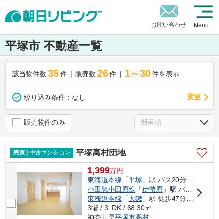
お問い合わせ
Menu
平塚市 不動産一覧
35
26
1～30
該当物件数
件
販売数
件
件を表示
変更
絞り込み条件：
なし
販売物件のみ
平塚高村団地
売買 | 中古マンション
1,399
万
円
東海道本線
「
平塚
」駅 バス20分 「高村団地」 停歩2分
小田急小田原線
「
伊勢原
」駅 バス37分 「高村団地」 停歩2分
東海道本線
「
大磯
」駅 徒歩47分車14分 5.8km
3階 / 3LDK / 68.30㎡
神奈川県
平塚市
高村