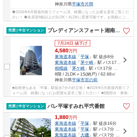
神奈川県
平塚市
片岡
◆2026年6月新規内装リフォーム済、綺麗になったお家を是非ご覧くだ
さい！ ◆各居室6帖以上の3LDK！4LDKに変更可能です。お気軽にご相
談ください！ ◆閑静な住宅地！ ◆コンビニ至近で買い...
プレディアンスフォート湘南平塚リコット
売買 | 中古マンション
7月24日 値下げ
4,580
万
円
東海道本線
「
平塚
」駅 徒歩8分
東海道本線
「
茅ケ崎
」駅 バス17分 「松原」 停歩3分車16分 5.0km
相模線
「
茅ケ崎
」駅 バス17分 「松原」 停歩3分車16分 5.0km
8階 / 2LDK＋1S(納戸) / 62.68㎡
神奈川県
平塚市
宮の前
■始発便もある「平塚」駅徒歩7分の好立地！ ■2026年5月新規内装リフ
ォーム済、綺麗になったお部屋を是非ご覧ください！ ■8階部分・東南角
部屋、陽当たり・通風・眺望良好！ ■両面バル...
パレ平塚すみれ平弐番館
売買 | 中古マンション
1,880
万
円
東海道本線
「
平塚
」駅 徒歩16分
東海道本線
「
平塚
」駅 バス7分 「浜岳中学校前」 停歩2分
東海道本線
「
大磯
」駅 バス7分 「すみれ平局前」 停歩3分