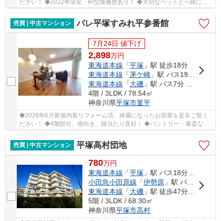
ださい！ ◆2022年浴室・IH交換履歴あり！ ◆大切なペットと一緒に暮
らせます（規約有） ◆2階部分、南向きにつき陽当た...
パレ平塚すみれ平参番館
売買 | 中古マンション
7月24日 値下げ
2,898
万
円
東海道本線
「
平塚
」駅 徒歩18分
東海道本線
「
茅ケ崎
」駅 バス19分 「平塚駅北口」 停歩20分
東海道本線
「
大磯
」駅 バス7分 「すみれ平局前」 停歩3分
4階 / 3LDK / 78.54㎡
神奈川県
平塚市
菫平
◆2026年6月新規内装リフォーム済、綺麗になったお部屋を是非ご覧く
ださい！ ◆4階部分、南向き、陽当たり良好！ ◆パントリー・書斎など
収納豊富な3LDK！ ◆総戸数414戸のビッグコミュニ...
平塚高村団地
売買 | 中古マンション
780
万
円
東海道本線
「
平塚
」駅 バス18分 「勝原小学校前」 停歩1分
小田急小田原線
「
伊勢原
」駅 バス37分 「勝原小学校前」 停歩1分
東海道本線
「
大磯
」駅 徒歩47分車14分 5.8km
5階 / 3LDK / 68.30㎡
神奈川県
平塚市
高村