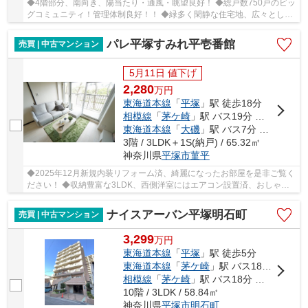
◆4階部分、南向き、陽当たり・通風・眺望良好！ ◆総戸数750戸のビッ
グコミュニティ！管理体制良好！！ ◆緑多く閑静な住宅地、広々とした
敷地にゆったりと棟が配置されています。 ◆敷地...
パレ平塚すみれ平壱番館
売買 | 中古マンション
5月11日 値下げ
2,280
万
円
東海道本線
「
平塚
」駅 徒歩18分
相模線
「
茅ケ崎
」駅 バス19分 「平塚駅北口」 停歩20分
東海道本線
「
大磯
」駅 バス7分 「すみれ平局前」 停歩6分
3階 / 3LDK＋1S(納戸) / 65.32㎡
神奈川県
平塚市
菫平
◆2025年12月新規内装リフォーム済、綺麗になったお部屋を是非ご覧く
ださい！ ◆収納豊富な3LDK、西側洋室にはエアコン設置済、おしゃれ
な家具付き♪ ◆総戸数414戸のビッグコミュニティ、...
ナイスアーバン平塚明石町
売買 | 中古マンション
3,299
万
円
東海道本線
「
平塚
」駅 徒歩5分
東海道本線
「
茅ケ崎
」駅 バス18分 「四ツ角（平塚市）」 停歩5分
相模線
「
茅ケ崎
」駅 バス18分 「四ツ角（平塚市）」 停歩5分
10階 / 3LDK / 58.84㎡
神奈川県
平塚市
明石町