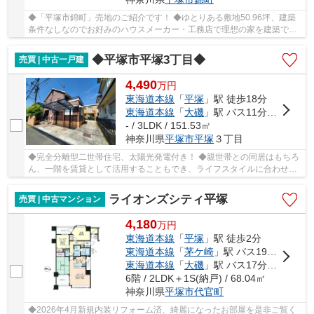
◆「平塚市錦町」売地のご紹介です！ ◆ゆとりある敷地50.96坪、建築
条件なしなのでお好みのハウスメーカー・工務店で理想の家を建築でき
ます！（古家あり） ◆前面道路幅員6ｍ！ ◆住宅用...
◆平塚市平塚3丁目◆
売買 | 中古一戸建
4,490
万
円
東海道本線
「
平塚
」駅 徒歩18分
東海道本線
「
大磯
」駅 バス11分 「柳町（平塚市）」 停歩4分
- / 3LDK / 151.53㎡
神奈川県
平塚市
平塚
３丁目
◆完全分離型二世帯住宅、太陽光発電付き！ ◆親世帯との同居はもちろ
ん、一階を賃貸として活用することもでき、ライフスタイルに合わせた
柔軟な使い方が可能です。 ◆約54坪のゆとりある...
ライオンズシティ平塚
売買 | 中古マンション
4,180
万
円
東海道本線
「
平塚
」駅 徒歩2分
東海道本線
「
茅ケ崎
」駅 バス19分 「平塚駅北口」 停歩4分
東海道本線
「
大磯
」駅 バス17分 「平塚駅北口」 停歩6分
6階 / 2LDK＋1S(納戸) / 68.04㎡
神奈川県
平塚市
代官町
◆2026年4月新規内装リフォーム済、綺麗になったお部屋を是非ご覧く