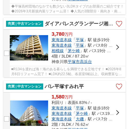
◆平塚高村団地のなかでも数少ない3LDKタイプのお部屋のご紹介です！
◆2026年3月新規内装リフォーム済！ ◆人気の3階部分・南向き・南北
両面バルコニー、陽当たり・通風・眺望良好！ ◆緑...
ダイアパレスグランデージ湘南平塚
売買 | 中古マンション
3,780
万
円
東海道本線
「
平塚
」駅 徒歩19分
東海道本線
「
平塚
」駅 バス8分 「高浜台」 停歩2分
相模線
「
茅ケ崎
」駅 バス19分 「平塚駅北口」 停歩20分車17分 5.3km
4階 / 3LDK / 87.20㎡
神奈川県
平塚市
高浜台
■R134を渡れば海！海のある暮らしを満喫できる立地です！ ■2026年8
月6日リフォーム完了！ ■LDK約22.5帖、各居室6帖以上、収納豊富な
3LDK！ ■大切なペットと一緒に暮らせます（規約有、...
パレ平塚すみれ平
売買 | 中古マンション
1,580
万
円
利回り：表面6.83% / -
東海道本線
「
平塚
」駅 徒歩18分
東海道本線
「
茅ケ崎
」駅 バス19分 「平塚駅北口」 停歩20分
東海道本線
「
大磯
」駅 バス7分 「すみれ平局前」 停歩3分
2階 / 3LDK / 76.62㎡