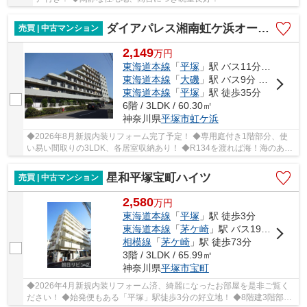
ダイアパレス湘南虹ケ浜オーシャンビュー
売買 | 中古マンション
2,149
万
円
東海道本線
「
平塚
」駅 バス11分 「なでしこ公民館」 停歩4分
東海道本線
「
大磯
」駅 バス9分 「なでしこ公民館前（神奈川県）」 停歩4分
東海道本線
「
平塚
」駅 徒歩35分
6階 / 3LDK / 60.30㎡
神奈川県
平塚市
虹ケ浜
◆2026年8月新規内装リフォーム完了予定！ ◆専用庭付き1階部分、使
い易い間取りの3LDK、各居室収納あり！ ◆R134を渡れば海！海のある
暮らしを満喫できます♪ ◆大切なペットと一緒に暮ら...
星和平塚宝町ハイツ
売買 | 中古マンション
2,580
万
円
東海道本線
「
平塚
」駅 徒歩3分
東海道本線
「
茅ケ崎
」駅 バス19分 「平塚駅北口」 停歩3分
相模線
「
茅ケ崎
」駅 徒歩73分
3階 / 3LDK / 65.99㎡
神奈川県
平塚市
宝町
◆2026年4月新規内装リフォーム済、綺麗になったお部屋を是非ご覧く
ださい！ ◆始発便もある「平塚」駅徒歩3分の好立地！ ◆8階建3階部