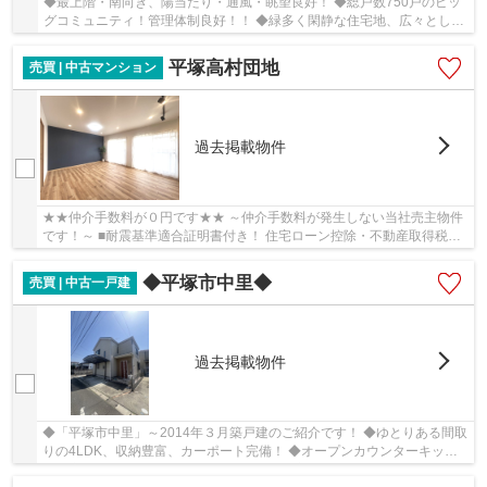
◆最上階・南向き、陽当たり・通風・眺望良好！ ◆総戸数750戸のビッ
グコミュニティ！管理体制良好！！ ◆緑多く閑静な住宅地、広々とした
敷地にはゆったりと棟が配置されています。 ◆敷...
平塚高村団地
売買 | 中古マンション
過去掲載物件
★★仲介手数料が０円です★★ ～仲介手数料が発生しない当社売主物件
です！～ ■耐震基準適合証明書付き！ 住宅ローン控除・不動産取得税軽
減・登録免許税軽減が受けられます♪ ■2023年11月...
◆平塚市中里◆
売買 | 中古一戸建
過去掲載物件
◆「平塚市中里」～2014年３月築戸建のご紹介です！ ◆ゆとりある間取
りの4LDK、収納豊富、カーポート完備！ ◆オープンカウンターキッチ
ンと広々としたリビングダイニング！ ◆大変きれい...