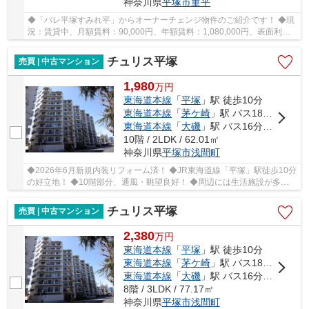
神奈川県
平塚市
菫平
◆「パレ平塚すみれ平」からオーナーチェンジ物件のご紹介です！ ◆現
況：賃貸中、月額賃料：90,000円、年額賃料：1,080,000円、表面利回
り：6.83％ ◆出入りのしやすい2階部分、南向き、...
チュリス平塚
売買 | 中古マンション
1,980
万
円
東海道本線
「
平塚
」駅 徒歩10分
東海道本線
「
茅ケ崎
」駅 バス18分 「四ツ角（平塚市）」 停歩10分
東海道本線
「
大磯
」駅 バス16分 「銀座通り（平塚市）」 停歩8分
10階 / 2LDK / 62.01㎡
神奈川県
平塚市
浅間町
◆2026年6月新規内装リフォーム済！ ◆JR東海道線「平塚」駅徒歩10分
の好立地！ ◆10階部分、通風・眺望良好！ ◆周辺には生活施設が多数
あり、暮らしに便利な住環境！ ◆小・中学校が近い...
チュリス平塚
売買 | 中古マンション
2,380
万
円
東海道本線
「
平塚
」駅 徒歩10分
東海道本線
「
茅ケ崎
」駅 バス18分 「四ツ角（平塚市）」 停歩10分
東海道本線
「
大磯
」駅 バス16分 「銀座通り（平塚市）」 停歩8分
8階 / 3LDK / 77.17㎡
神奈川県
平塚市
浅間町