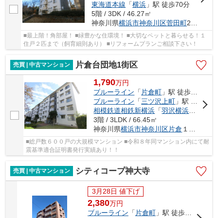
東海道本線
「
横浜
」駅 徒歩70分
5階 / 3DK / 46.27㎡
神奈川県
横浜市神奈川区
菅田町
2978-6
■最上階！角部屋！ ■緑豊かな住環境！ ■大切なペットと暮らせる！１
住戸２匹まで（飼育細則あり） ■リフォームプランご相談下さい！
片倉台団地1街区
売買 | 中古マンション
1,790
万
円
ブルーライン
「
片倉町
」駅 徒歩9分
ブルーライン
「
三ツ沢上町
」駅 徒歩21分
相模鉄道相鉄新横浜
「
羽沢横浜国大
」駅
3階 / 3LDK / 66.45㎡
神奈川県
横浜市神奈川区
片倉
１丁目17
■総戸数６００戸の大規模マンション ■令和８年同マンション内にて耐
震基準適合証明書発行実績あり！！
シティコープ神大寺
売買 | 中古マンション
3月28日 値下げ
2,380
万
円
ブルーライン
「
片倉町
」駅 徒歩10分