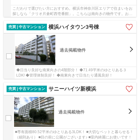
こだわりで選びたい方におすすめ。横浜市神奈川区エリアで住まいをお
探しなら「クリオ片倉町西壱番館」。こちらは南向きの物件です。お花
や植物が育てやすい南向きの物件です。駐車ス...
横浜ハイタウン3号棟
売買 | 中古マンション
過去掲載物件
◆日当り良好な南東向きの4階部分！ ◆71.49平米のゆとりある３
LDK! ◆管理体制良好！ ◆南東向きで日当たり通風良好！
サニーハイツ新横浜
売買 | 中古マンション
過去掲載物件
■専有面積80.52平米のゆとりある3LDK！ ■大切なペットと暮らせる！
（細則あり） ■目の前に公園がございます♪ ■室内綺麗にお使いです！