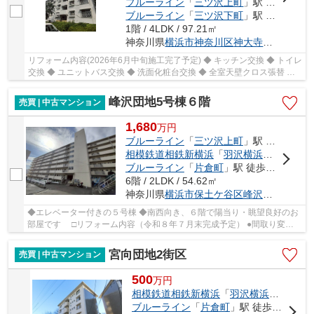
ブルーライン
「
三ツ沢上町
」駅 徒歩15分
ブルーライン
「
三ツ沢下町
」駅 徒歩17分
1階 / 4LDK / 97.21㎡
神奈川県
横浜市神奈川区
神大寺
３丁目5-4
リフォーム内容(2026年6月中旬施工完了予定) ◆ キッチン交換 ◆ トイレ
交換 ◆ ユニットバス交換 ◆ 洗面化粧台交換 ◆ 全室天壁クロス張替 ◆
床フロアタイル張込 ◆ 建具交換 ◆ ハウスクリ...
峰沢団地5号棟６階
売買 | 中古マンション
1,680
万
円
ブルーライン
「
三ツ沢上町
」駅 徒歩15分
相模鉄道相鉄新横浜
「
羽沢横浜国大
」駅 徒
ブルーライン
「
片倉町
」駅 徒歩19分
6階 / 2LDK / 54.62㎡
神奈川県
横浜市保土ケ谷区
峰沢町
105
◆エレベーター付きの５号棟 ◆南西向き、６階で陽当り・眺望良好のお
部屋です □リフォーム内容（令和８年７月末完成予定） ●間取り変更
２SDK→２LDK●システムキッチン交換 ●ユニットバ...
宮向団地2街区
売買 | 中古マンション
500
万
円
相模鉄道相鉄新横浜
「
羽沢横浜国大
」駅 
ブルーライン
「
片倉町
」駅 徒歩24分