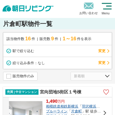
お問い合わせ
Menu
片倉町駅物件一覧
16
9
1～16
該当物件数
件
販売数
件
件を表示
駅で絞り込む
変更
変更
絞り込み条件：
なし
販売物件のみ
宮向団地5街区１号棟
売買 | 中古マンション
1,490
万
円
相模鉄道相鉄新横浜
「
羽沢横浜国大
」駅 
ブルーライン
「
片倉町
」駅 徒歩23分