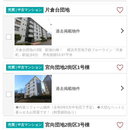
片倉台団地
売買 | 中古マンション
過去掲載物件
片倉台団地の3階 駅側の棟！ 横浜市営地下鉄ブルーライン「片倉
町」駅徒歩6分 専有面積53.87平米
宮向団地2街区1号棟
売買 | 中古マンション
過去掲載物件
◆内装リフォーム物件（令和3年5月中旬完了予定） ◆大切なペットと
暮らせるお部屋です！（飼育細則あり）
宮向団地2街区3号棟
売買 | 中古マンション