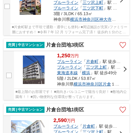
ブルーライン
「
三ツ沢上町
」駅 徒歩25分
ブルーライン
「
三ツ沢下町
」駅 徒歩22分
3階 / 3LDK / 65.13㎡
神奈川県
横浜市神奈川区
神大寺
２丁目
■片倉町駅まで平坦で通勤・通学にも便利♪ ■周辺施設が充実♪ファミリー
層におすすめ！ ■令和７年 12 月 リフォーム完了済！ 徒歩約１分のとこ
ろには新鮮野菜などを取扱う 『ＪＡ横浜「...
片倉台団地3街区
売買 | 中古マンション
1,250
万
円
ブルーライン
「
片倉町
」駅 徒歩7分
ブルーライン
「
三ツ沢上町
」駅 徒歩23分
東海道本線
「
横浜
」駅 徒歩49分
5階 / 2LDK / 53.87㎡
神奈川県
横浜市神奈川区
片倉
１丁目
■最上階のお部屋です！ ■南向きバルコニーで陽当り良好！ ■敷地内公
園有！！ ■買い物便利な住環境が整っております。
片倉台団地1街区
売買 | 中古マンション
2,590
万
円
ブルーライン
「
片倉町
」駅 徒歩10分
ブルーライン
「
三ツ沢上町
」駅 徒歩21分