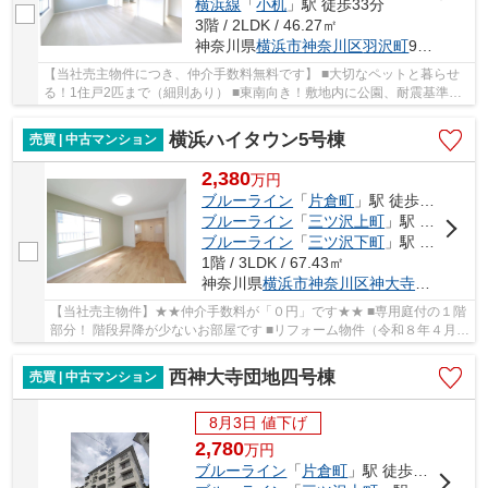
横浜線
「
小机
」駅 徒歩33分
3階 / 2LDK / 46.27㎡
神奈川県
横浜市神奈川区
羽沢町
947-6
【当社売主物件につき、仲介手数料無料です】 ■大切なペットと暮らせ
る！1住戸2匹まで（細則あり） ■東南向き！敷地内に公園、耐震基準適
合証明書発行可能 ■新規リフォーム（2026年7月...
横浜ハイタウン5号棟
売買 | 中古マンション
2,380
万
円
ブルーライン
「
片倉町
」駅 徒歩15分
ブルーライン
「
三ツ沢上町
」駅 徒歩17分
ブルーライン
「
三ツ沢下町
」駅 徒歩16分
1階 / 3LDK / 67.43㎡
神奈川県
横浜市神奈川区
神大寺
２丁目5-5
【当社売主物件】★★仲介手数料が「０円」です★★ ■専用庭付の１階
部分！ 階段昇降が少ないお部屋です ■リフォーム物件（令和８年４月下
旬完成）
西神大寺団地四号棟
売買 | 中古マンション
8月3日 値下げ
2,780
万
円
ブルーライン
「
片倉町
」駅 徒歩13分