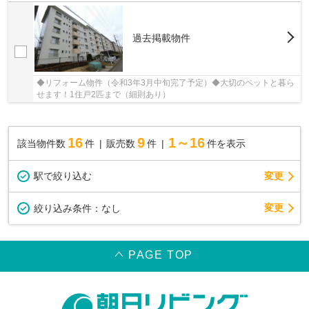
過去掲載物件
◆リフォーム物件（令和3年3月中旬完了予定）◆大切のペットと暮ら
せます！1住戸2匹まで（細則あり）
16
9
1～16
該当物件数
件
販売数
件
件を表示
駅で絞り込む
変更
変更
絞り込み条件：
なし
PAGE TOP