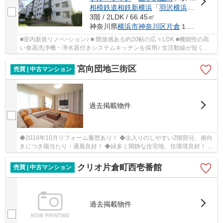
相模鉄道相鉄新横浜
「
羽沢横浜国大
」駅 
3階 / 2LDK / 66.45㎡
神奈川県
横浜市神奈川区
片倉
１丁目17
■室内新規リノベｰション♪ ■ 開放感ある約20帖の広々LDK ■機能性の高
い食器洗浄機・浄水器付きシステムキッチンを採用♪ 生活動線が短く、
毎日の家事もスムーズ!! ■各居室に収納スペース...
宮向団地三街区
売買 | 中古マンション
過去掲載物件
◆2018年10月リフォーム履歴あり！ ◆出入りのしやすい2階部分、南向
きにつき陽当たり・通風良好！ ◆緑多く閑静な住宅地、住環境良好！ ◆
複数路線利用可能、羽沢ICも近くアクセス良好！ ...
クリオ片倉町西壱番館
売買 | 中古マンション
過去掲載物件