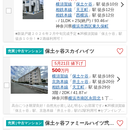
横須賀線
「
保土ケ谷
」駅 徒歩10分
相鉄本線
「
天王町
」駅 徒歩12分
相鉄本線
「
西横浜
」駅 徒歩12分
- / 1LDK＋2S(納戸) / 93.46㎡
神奈川県
横浜市西区
東久保町
■新築戸建２０２６年２月中旬完成予定 ■JR横須賀線「保土ケ谷」駅
徒歩１０分！ ■２路線利用可！
保土ヶ谷スカイハイツ
売買 | 中古マンション
5月21日 値下げ
500
万
円
横須賀線
「
保土ケ谷
」駅 徒歩18分
京急本線
「
井土ヶ谷
」駅 徒歩20分
相鉄本線
「
天王町
」駅 徒歩29分
3階 / 2DK / 41.87㎡
神奈川県
横浜市南区
永田北
１丁目28-24
高台につき眺望良好！自然光が差し込む明るいお部屋です♪ ■JR横須賀線
「保土ヶ谷」駅、京急本線「井土ヶ谷」駅の2駅利用可 ■セブンイレブン
徒歩3分で便利です ■室内丁寧にお使いです ■...
保土ヶ谷ファミールハイツ弐号棟
売買 | 中古マンション