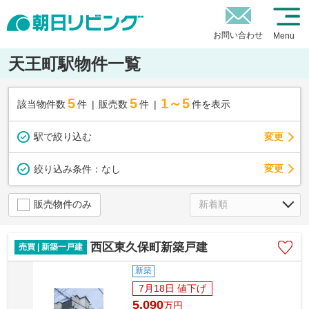
お問い合わせ
Menu
天王町駅物件一覧
5
5
1～5
該当物件数
件
販売数
件
件を表示
駅で絞り込む
変更
変更
絞り込み条件：
なし
販売物件のみ
西区東久保町新築戸建
売買 | 新築一戸建
新築
7月18日 値下げ
5,090
万
円