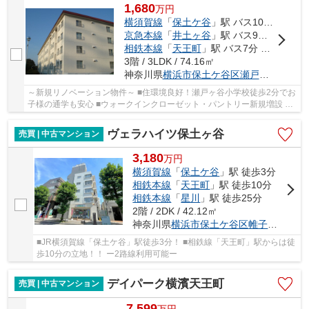
1,680
万
円
横須賀線
「
保土ケ谷
」駅 バス10分 「瀬戸ヶ谷小学校」 停歩1分
京急本線
「
井土ヶ谷
」駅 バス9分 「永田町住宅前」 停歩7分
相鉄本線
「
天王町
」駅 バス7分 「保土ケ谷町２丁目」 停歩10分
3階 / 3LDK / 74.16㎡
神奈川県
横浜市保土ケ谷区
瀬戸ケ谷町
～新規リノベーション物件～ ■住環境良好！瀬戸ヶ谷小学校徒歩2分でお
子様の通学も安心 ■ウォークインクローゼット・パントリー新規増設 ■
開放感のある対面キッチン ■おしゃれなアクセ...
ヴェラハイツ保土ヶ谷
売買 | 中古マンション
3,180
万
円
横須賀線
「
保土ケ谷
」駅 徒歩3分
相鉄本線
「
天王町
」駅 徒歩10分
相鉄本線
「
星川
」駅 徒歩25分
2階 / 2DK / 42.12㎡
神奈川県
横浜市保土ケ谷区
帷子町
１丁目
■JR横須賀線「保土ケ谷」駅徒歩3分！ ■相鉄線「天王町」駅からは徒
歩10分の立地！！ ー2路線利用可能ー
デイパーク横濱天王町
売買 | 中古マンション
7,599