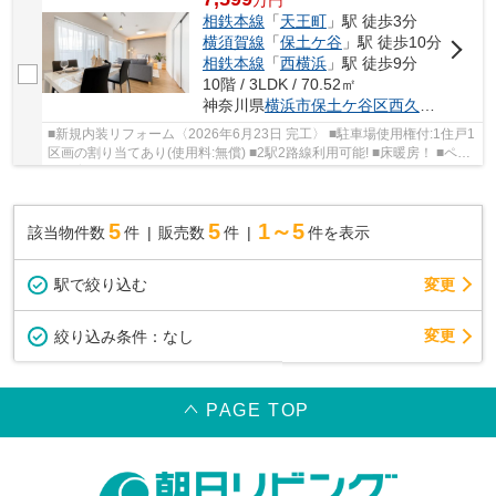
万
円
相鉄本線
「
天王町
」駅 徒歩3分
横須賀線
「
保土ケ谷
」駅 徒歩10分
相鉄本線
「
西横浜
」駅 徒歩9分
10階 / 3LDK / 70.52㎡
神奈川県
横浜市保土ケ谷区
西久保町
14
■新規内装リフォーム〈2026年6月23日 完工〉 ■駐車場使用権付:1住戸1
区画の割り当てあり(使用料:無償) ■2駅2路線利用可能! ■床暖房！ ■ペッ
ト飼育可（規約あり）
5
5
1～5
該当物件数
件
販売数
件
件を表示
駅で絞り込む
変更
変更
絞り込み条件：
なし
PAGE TOP