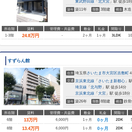
東武野田線
「
北大宮
」駅 徒歩18
築11年
3階建
木造
築年
階数
構造
所在階
賃料
管理費・共益費
敷金
礼金
間取り
24.8
万円
1-3階
-
2ヶ月
1ヶ月
3LDK
1
すずらん館
埼玉県
さいたま市大宮区
吉敷町
４
住所
交通
京浜東北線
「
さいたま新都心
」駅
埼京線
「
北与野
」駅 徒歩14分
京浜東北線
「
大宮
」駅 徒歩18分
築26年
8階建
鉄骨
築年
階数
構造
所在階
賃料
管理費・共益費
敷金
礼金
間取り
13
万円
0ヶ月
6階
6,000円
1ヶ月
2DK
13.4
万円
0ヶ月
8階
6,000円
1ヶ月
2DK