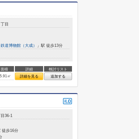
１丁目
「
鉄道博物館（大成）
」駅 徒歩13分
面積
詳細
検討リスト
5.91㎡
詳細を見る
追加する
目36‐1
 徒歩16分
分