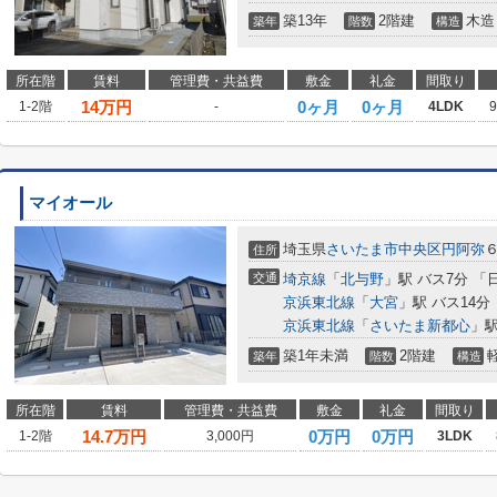
築13年
2階建
木造
築年
階数
構造
所在階
賃料
管理費・共益費
敷金
礼金
間取り
14
万円
0ヶ月
0ヶ月
1-2階
-
4LDK
マイオール
埼玉県
さいたま市中央区
円阿弥
６
住所
交通
埼京線
「
北与野
」駅 バス7分 「
京浜東北線
「
大宮
」駅 バス14分
京浜東北線
「
さいたま新都心
」駅
築1年未満
2階建
築年
階数
構造
所在階
賃料
管理費・共益費
敷金
礼金
間取り
14.7
万円
0万円
0万円
1-2階
3,000円
3LDK