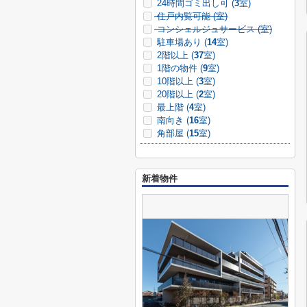
24時間ゴミ出し可 (
3
室)
住戸内覧可能 (
室)
コンシェルジュサービス (
室)
駐車場あり (
14
室)
2階以上 (
37
室)
1階の物件 (
9
室)
10階以上 (
3
室)
20階以上 (
2
室)
最上階 (
4
室)
南向き (
16
室)
角部屋 (
15
室)
新着物件