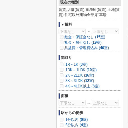
現在の種別
賃貸,店舗(賃貸),事務所(賃貸),土地(賃
貸),住宅以外建物全部,駐車場
▼賃料
～
敷金・保証金なし (
15
室)
礼金・敷引なし (
19
室)
共益費・管理費込み (
46
室)
間取り
1R～1K (
3
室)
1DK～1LDK (
10
室)
2K～2LDK (
16
室)
3K～3LDK (
12
室)
4K～4LDK以上 (
3
室)
面積
～
駅からの徒歩
1分以内 (
0
室)
5分以内 (
4
室)