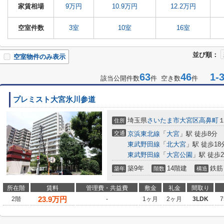
家賃相場
9万円
10.9万円
12.2万円
空室件数
3室
10室
16室
並び順：
空室物件のみ表示
63
46
1-3
該当公開件数
件 空き数
件
プレミスト大宮氷川参道
埼玉県
さいたま市大宮区
高鼻町
１
住所
交通
京浜東北線
「
大宮
」駅 徒歩8分
東武野田線
「
北大宮
」駅 徒歩18
東武野田線
「
大宮公園
」駅 徒歩2
築9年
14階建
鉄筋
築年
階数
構造
所在階
賃料
管理費・共益費
敷金
礼金
間取り
23.9
万円
2階
-
1ヶ月
2ヶ月
3LDK
7