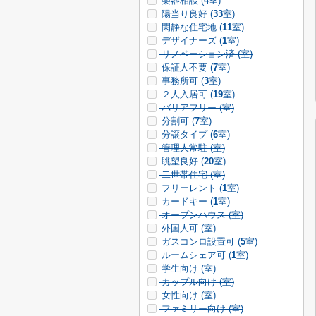
楽器相談 (
4
室)
陽当り良好 (
33
室)
閑静な住宅地 (
11
室)
デザイナーズ (
1
室)
リノベーション済 (
室)
保証人不要 (
7
室)
事務所可 (
3
室)
２人入居可 (
19
室)
バリアフリー (
室)
分割可 (
7
室)
分譲タイプ (
6
室)
管理人常駐 (
室)
眺望良好 (
20
室)
二世帯住宅 (
室)
フリーレント (
1
室)
カードキー (
1
室)
オープンハウス (
室)
外国人可 (
室)
ガスコンロ設置可 (
5
室)
ルームシェア可 (
1
室)
学生向け (
室)
カップル向け (
室)
女性向け (
室)
ファミリー向け (
室)