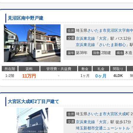
見沼区南中野戸建
埼玉県
さいたま市見沼区
大字南
住所
交通
京浜東北線
「
大宮
」駅 バス12分
京浜東北線
「
さいたま新都心
」駅
築38年
2階建
木造
築年
階数
構造
所在階
賃料
管理費・共益費
敷金
礼金
間取り
11
万円
0ヶ月
1-2階
-
1ヶ月
4LDK
9
大宮区大成町2丁目戸建て
埼玉県
さいたま市大宮区
大成町
２
住所
交通
京浜東北線
「
大宮
」駅 徒歩17分
埼玉新都市交通ニューシャトル