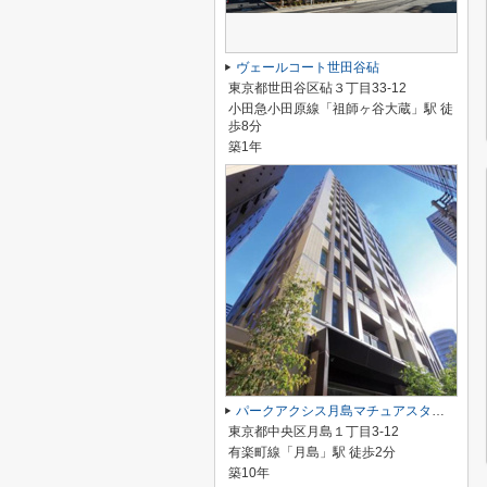
ヴェールコート世田谷砧
東京都世田谷区砧３丁目33-12
小田急小田原線「祖師ヶ谷大蔵」駅 徒
歩8分
築1年
パークアクシス月島マチュアスタイル
東京都中央区月島１丁目3-12
有楽町線「月島」駅 徒歩2分
築10年