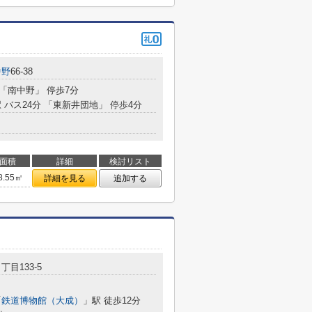
中野
66-38
 「南中野」 停歩7分
 バス24分 「東新井団地」 停歩4分
面積
詳細
検討リスト
8.55㎡
詳細を見る
追加する
丁目133-5
「
鉄道博物館（大成）
」駅 徒歩12分