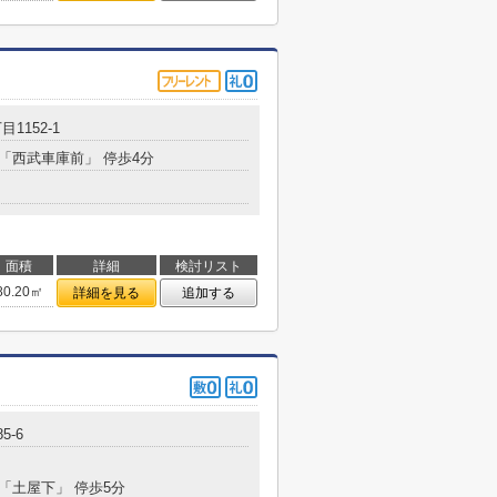
目1152-1
 「西武車庫前」 停歩4分
面積
詳細
検討リスト
80.20㎡
詳細を見る
追加する
85-6
 「土屋下」 停歩5分