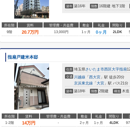
築16年
16階建 地下1階
築年
階数
所在階
賃料
管理費・共益費
敷金
礼金
間取り
20.7
万円
0ヶ月
9階
13,000円
1ヶ月
2LDK
指扇戸建米本邸
埼玉県
さいたま市西区
大字指扇
1
住所
交通
川越線
「
西大宮
」駅 徒歩20分
京浜東北線
「
大宮
」駅 バス21分
築18年
2階建
木造
築年
階数
構造
所在階
賃料
管理費・共益費
敷金
礼金
間取り
14
万円
1-2階
-
2ヶ月
1ヶ月
4LDK
9