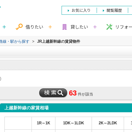
お気に入り
閲覧履歴
借りたい
貸したい
リフォ
)路線・駅から探す
>
JR上越新幹線の賃貸物件
)
63
件が該当
上越新幹線の家賃相場
1R～1K
1DK～1LDK
2K～2LDK