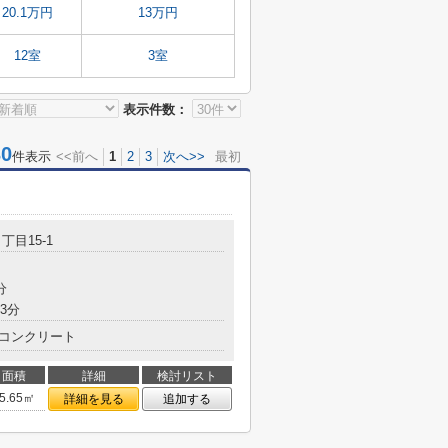
20.1万円
13万円
12室
3室
表示件数：
0
件表示
<<前へ
1
2
3
次へ>>
最初
丁目15-1
分
3分
コンクリート
面積
詳細
検討リスト
5.65㎡
詳細を見る
追加する