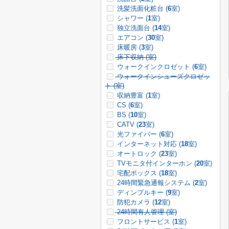
洗髪洗面化粧台 (
6
室)
シャワー (
1
室)
独立洗面台 (
14
室)
エアコン (
30
室)
床暖房 (
3
室)
床下収納 (
室)
ウォークインクロゼット (
6
室)
ウォークインシューズクロゼッ
ト (
室)
収納豊富 (
1
室)
CS (
6
室)
BS (
10
室)
CATV (
23
室)
光ファイバー (
6
室)
インターネット対応 (
18
室)
オートロック (
23
室)
TVモニタ付インターホン (
20
室)
宅配ボックス (
18
室)
24時間緊急通報システム (
2
室)
ディンプルキー (
9
室)
防犯カメラ (
12
室)
24時間有人管理 (
室)
フロントサービス (
1
室)