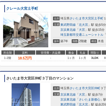
クレール大宮土手町
埼玉県
さいたま市大宮区
土手町
住所
交通
東武野田線
「
北大宮
」駅 徒歩5分
京浜東北線
「
大宮
」駅 徒歩15分
埼玉新都市交通ニューシャトル
築7年
2階建
木造
築年
階数
構造
所在階
賃料
管理費・共益費
敷金
礼金
間取り
18.5
万円
1-2階
-
1ヶ月
1ヶ月
3LDK
8
さいたま市大宮区仲町３丁目のマンション
埼玉県
さいたま市大宮区
仲町
３丁
住所
交通
京浜東北線
「
大宮
」駅 徒歩7分
京浜東北線
「
さいたま新都心
」駅
東武野田線
「
北大宮
」駅 徒歩20