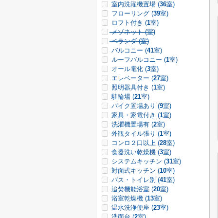
室内洗濯機置場 (
36
室)
フローリング (
39
室)
ロフト付き (
1
室)
メゾネット (
室)
ベランダ (
室)
バルコニー (
41
室)
ルーフバルコニー (
1
室)
オール電化 (
3
室)
エレベーター (
27
室)
照明器具付き (
1
室)
駐輪場 (
21
室)
バイク置場あり (
9
室)
家具・家電付き (
1
室)
洗濯機置場有 (
2
室)
外観タイル張り (
1
室)
コンロ２口以上 (
28
室)
食器洗い乾燥機 (
3
室)
システムキッチン (
31
室)
対面式キッチン (
10
室)
バス・トイレ別 (
41
室)
追焚機能浴室 (
20
室)
浴室乾燥機 (
13
室)
温水洗浄便座 (
23
室)
洗面台 (
2
室)