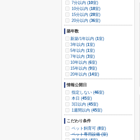
7分以内 (
10
室)
10分以内 (
18
室)
15分以内 (
28
室)
20分以内 (
36
室)
築年数
新築/1年以内 (
1
室)
3年以内 (
1
室)
5年以内 (
1
室)
7年以内 (
3
室)
10年以内 (
6
室)
15年以内 (
9
室)
20年以内 (
14
室)
情報公開日
指定しない (
46
室)
本日 (
45
室)
3日以内 (
45
室)
1週間以内 (
45
室)
こだわり条件
ペット飼育可 (
8
室)
ペット専用設備 (
室)