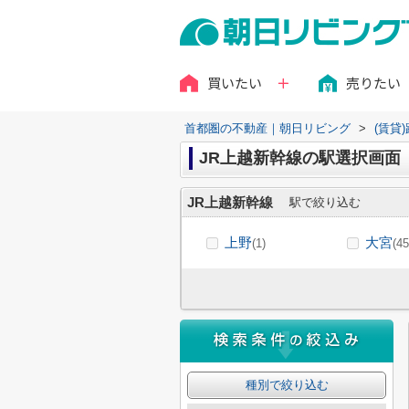
買いたい
売りたい
首都圏の不動産｜朝日リビング
>
(賃貸
JR上越新幹線の駅選択画面
JR上越新幹線
駅で絞り込む
上野
大宮
(1)
(45
種別で絞り込む