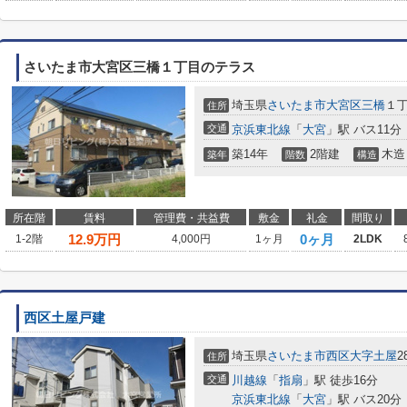
さいたま市大宮区三橋１丁目のテラス
埼玉県
さいたま市大宮区
三橋
１丁
住所
交通
京浜東北線
「
大宮
」駅 バス11分
築14年
2階建
木造
築年
階数
構造
所在階
賃料
管理費・共益費
敷金
礼金
間取り
12.9
万円
0ヶ月
1-2階
4,000円
1ヶ月
2LDK
西区土屋戸建
埼玉県
さいたま市西区
大字土屋
2
住所
交通
川越線
「
指扇
」駅 徒歩16分
京浜東北線
「
大宮
」駅 バス20分