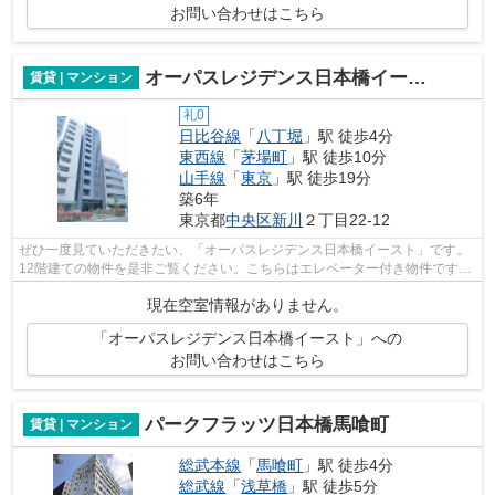
お問い合わせはこちら
オーパスレジデンス日本橋イースト
賃貸 | マンション
礼0
日比谷線
「
八丁堀
」駅 徒歩4分
東西線
「
茅場町
」駅 徒歩10分
山手線
「
東京
」駅 徒歩19分
築6年
東京都
中央区
新川
２丁目22-12
ぜひ一度見ていただきたい、「オーパスレジデンス日本橋イースト」です。
12階建ての物件を是非ご覧ください。こちらはエレベーター付き物件です。
清潔感のある室内が魅力的な2020年築...
現在空室情報がありません。
「オーパスレジデンス日本橋イースト」への
お問い合わせはこちら
パークフラッツ日本橋馬喰町
賃貸 | マンション
総武本線
「
馬喰町
」駅 徒歩4分
総武線
「
浅草橋
」駅 徒歩5分