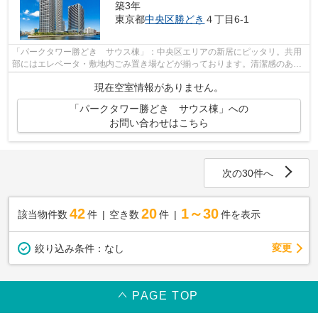
築3年
東京都
中央区
勝どき
４丁目6-1
「パークタワー勝どき サウス棟」：中央区エリアの新居にピッタリ。共用
部にはエレベータ・敷地内ごみ置き場などが揃っております。清潔感のある
室内が魅力的な2023年築の物件となっ...
現在空室情報がありません。
「パークタワー勝どき サウス棟」への
お問い合わせはこちら
次の30件へ
42
20
1～30
該当物件数
件
空き数
件
件を表示
変更
絞り込み条件：
なし
PAGE TOP