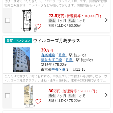
ぜひ一度見ていただきたい、「パークアクシス八丁堀」です。共用部には敷
地内ごみ置き場・エレベータなどが揃っております。防犯対策もバッチリな
マンションタイプの物件です。12階建...
23.9
万
円
(管理費等：10,000円 )
1ヶ月
1ヶ月
敷金
礼金
7階 / 1LDK / 53.00㎡
ウィルローズ月島テラス
賃貸 | マンション
30
万円
有楽町線
「
月島
」駅 徒歩3分
都営大江戸線
「
月島
」駅 徒歩3分
築15年 / 75.22㎡
東京都
中央区
佃
３丁目11-18
こだわりで選びたい方におすすめ。中央区エリアで住まいをお探しなら「ウ
ィルローズ月島テラス」。通勤・通学も便利な、電車を2駅利用できるマン
ションです。こちらの物件にはエレベー...
30
万
円
(管理費等：20,000円 )
2ヶ月
1ヶ月
敷金
礼金
3階 / 1LDK / 75.22㎡