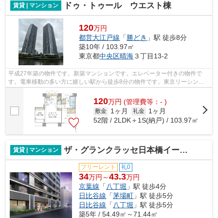
ドゥ・トゥール ウエスト棟
賃貸 | マンション
120
万円
都営大江戸線
「
勝どき
」駅 徒歩8分
築10年 / 103.97㎡
東京都
中央区
晴海
３丁目13-2
平成27年築の物件です。新築マンションです。エレベーター付きの物件で
す。電車移動の多い方に嬉しい駅から徒歩8分の物件です。東京リーシング
センターはお客様のよりよい住まい探しの...
120
万
円
(管理費等：- )
1ヶ月
1ヶ月
敷金
礼金
52階 / 2LDK＋1S(納戸) / 103.97㎡
ザ・グランクラッセ日本橋イースト
賃貸 | マンション
フリーレント
礼0
34
43.3
万円～
万円
京葉線
「
八丁堀
」駅 徒歩4分
日比谷線
「
茅場町
」駅 徒歩5分
日比谷線
「
八丁堀
」駅 徒歩5分
築5年 / 54.49㎡～71.44㎡