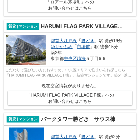
「ロアール茅場町」への
お問い合わせはこちら
HARUMI FLAG PARK VILLAGE F棟
賃貸 | マンション
都営大江戸線
「
勝どき
」駅 徒歩19分
ゆりかもめ
「
市場前
」駅 徒歩15分
築2年
東京都
中央区
晴海
５丁目6-6
こだわりで選びたい方におすすめ。中央区エリアで住まいをお探しなら
「HARUMI FLAG PARK VILLAGE F棟」。新築マンションです。築5年以内
と築浅なので、内装も外観もキレイです。エレベ...
現在空室情報がありません。
「HARUMI FLAG PARK VILLAGE F棟」への
お問い合わせはこちら
パークタワー勝どき サウス棟
賃貸 | マンション
都営大江戸線
「
勝どき
」駅 徒歩2分