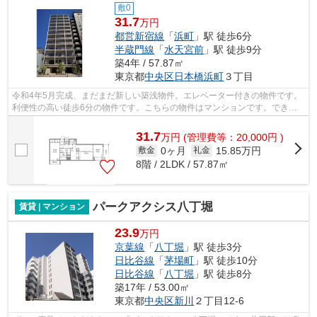
敷0
31.7
万円
都営新宿線
「
浜町
」駅 徒歩6分
半蔵門線
「
水天宮前
」駅 徒歩9分
築4年 / 57.87㎡
東京都
中央区
日本橋浜町
３丁目
令和4年5月完成、まだまだ新しい築浅物件。エレベーター付きの物件です。
利便性の高い徒歩6分の物件です。こちらの物件はマンションです。できる
だけ早めに不動産情報を集めたい方は当...
31.7
万
円
(管理費等：20,000円 )
0ヶ月
15.85万円
敷金
礼金
8階 / 2LDK / 57.87㎡
パークアクシス八丁堀
賃貸 | マンション
23.9
万円
京葉線
「
八丁堀
」駅 徒歩3分
日比谷線
「
茅場町
」駅 徒歩10分
日比谷線
「
八丁堀
」駅 徒歩8分
築17年 / 53.00㎡
東京都
中央区
新川
２丁目12-6