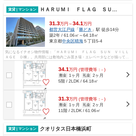
ＨＡＲＵＭＩ ＦＬＡＧ ＳＵＮ ＶＩＬＬＡＧＥ Ｄ棟
賃貸 | マンション
31.3
34.1
万円～
万円
都営大江戸線
「
勝どき
」駅 徒歩14分
築2年 / 61.06㎡～64.18㎡
東京都
中央区
晴海
５丁目5-4
気になるイチオシ物件情報：「ＨＡＲＵＭＩ ＦＬＡＧ ＳＵＮ ＶＩＬＬ
ＡＧＥ Ｄ棟」。共用部には敷地内ごみ置き場・エレベータなどが揃ってお
り、とても充実しています。14階建て...
34.1
万
円
(管理費等：- )
1ヶ月
2ヶ月
敷金
礼金
5階 / 2LDK / 64.18㎡
31.3
万
円
(管理費等：- )
1ヶ月
2ヶ月
敷金
礼金
11階 / 2LDK / 61.06㎡
クオリタス日本橋浜町
賃貸 | マンション