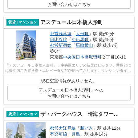
お問い合わせはこちら
アスデュール日本橋人形町
賃貸 | マンション
都営浅草線
「
人形町
」駅 徒歩2分
日比谷線
「
小伝馬町
」駅 徒歩5分
都営新宿線
「
馬喰横山
」駅 徒歩7分
築6年
東京都
中央区
日本橋堀留町
２丁目10-11
「アスデュール日本橋人形町」：中央区エリアの新居にピッタリ。共用部に
は敷地内ごみ置き場・エレベータなどが揃っております。マンションタイプ
のお部屋です。高ニーズな駅近の物件...
現在空室情報がありません。
「アスデュール日本橋人形町」への
お問い合わせはこちら
ザ・パークハウス 晴海タワーズ クロノレジデンス
賃貸 | マンション
都営大江戸線
「
勝どき
」駅 徒歩12分
有楽町線
「
月島
」駅 徒歩14分