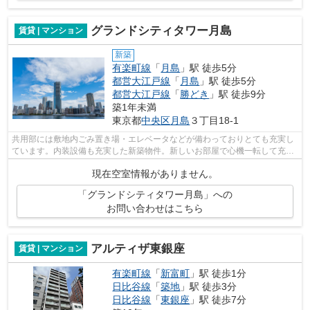
グランドシティタワー月島
賃貸 | マンション
新築
有楽町線
「
月島
」駅 徒歩5分
都営大江戸線
「
月島
」駅 徒歩5分
都営大江戸線
「
勝どき
」駅 徒歩9分
築1年未満
東京都
中央区
月島
３丁目18-1
共用部には敷地内ごみ置き場・エレベータなどが備わっておりとても充実し
ています。内装設備も充実した新築物件。新しいお部屋で心機一転して充実
した生活を送りましょう。洗練された...
現在空室情報がありません。
「グランドシティタワー月島」への
お問い合わせはこちら
アルティザ東銀座
賃貸 | マンション
有楽町線
「
新富町
」駅 徒歩1分
日比谷線
「
築地
」駅 徒歩3分
日比谷線
「
東銀座
」駅 徒歩7分