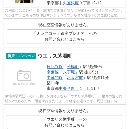
東京都
中央区
銀座
３丁目12-12
共用部にはエレベータ・敷地内ごみ置き場などが備わっておりとても充実し
ています。こちらの物件はマンションです。駅まで徒歩1分の位置に立地す
る、アクセス良好な物件です。築8年で...
現在空室情報がありません。
「ミレアコート銀座プレミア」への
お問い合わせはこちら
ウエリス茅場町
賃貸 | マンション
日比谷線
「
茅場町
」駅 徒歩5分
京葉線
「
八丁堀
」駅 徒歩5分
半蔵門線
「
水天宮前
」駅 徒歩11分
築11年
東京都
中央区
新川
１丁目11-7
茅場町駅周辺への引っ越しをお考えなら「ウエリス茅場町」。物件の近くに
駅が2つあるため、用途や行き先によって経路を選べます。周辺には、徒歩5
分で利用できる駅があります。地上10...
現在空室情報がありません。
「ウエリス茅場町」への
お問い合わせはこちら