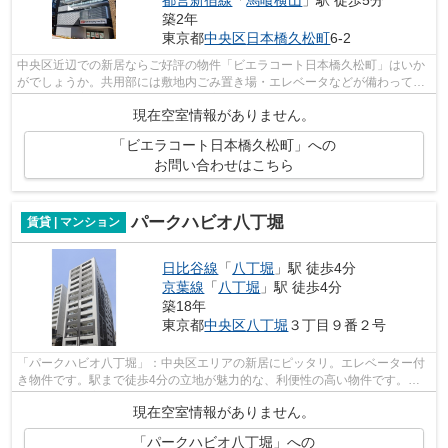
築2年
東京都
中央区
日本橋久松町
6-2
中央区近辺での新居ならご好評の物件「ビエラコート日本橋久松町」はいか
がでしょうか。共用部には敷地内ごみ置き場・エレベータなどが備わってお
りとても充実しています。利便性の高...
現在空室情報がありません。
「ビエラコート日本橋久松町」への
お問い合わせはこちら
パークハビオ八丁堀
賃貸 | マンション
日比谷線
「
八丁堀
」駅 徒歩4分
京葉線
「
八丁堀
」駅 徒歩4分
築18年
東京都
中央区
八丁堀
３丁目９番２号
「パークハビオ八丁堀」：中央区エリアの新居にピッタリ。エレベーター付
き物件です。駅まで徒歩4分の立地が魅力的な、利便性の高い物件です。設
備や外観が充実しているマンションです...
現在空室情報がありません。
「パークハビオ八丁堀」への