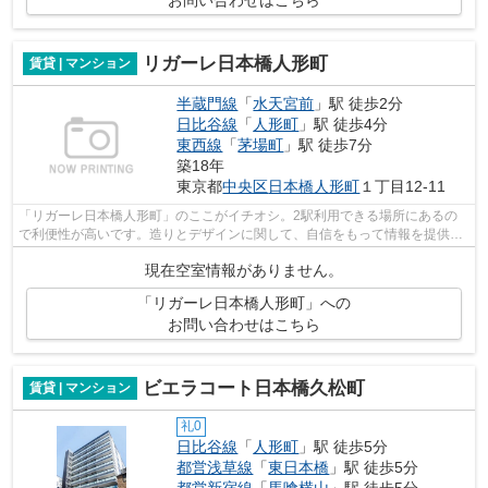
お問い合わせはこちら
リガーレ日本橋人形町
賃貸 | マンション
半蔵門線
「
水天宮前
」駅 徒歩2分
日比谷線
「
人形町
」駅 徒歩4分
東西線
「
茅場町
」駅 徒歩7分
築18年
東京都
中央区
日本橋人形町
１丁目12-11
「リガーレ日本橋人形町」のここがイチオシ。2駅利用できる場所にあるの
で利便性が高いです。造りとデザインに関して、自信をもって情報を提供で
きるマンションです。地上39階建てのマ...
現在空室情報がありません。
「リガーレ日本橋人形町」への
お問い合わせはこちら
ビエラコート日本橋久松町
賃貸 | マンション
礼0
日比谷線
「
人形町
」駅 徒歩5分
都営浅草線
「
東日本橋
」駅 徒歩5分
都営新宿線
「
馬喰横山
」駅 徒歩5分