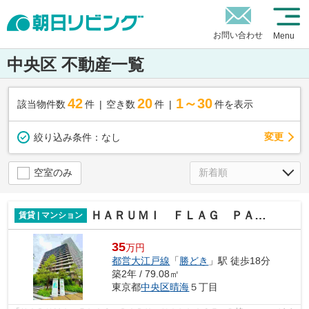
お問い合わせ
Menu
中央区 不動産一覧
42
20
1～30
該当物件数
件
空き数
件
件を表示
変更
絞り込み条件：
なし
空室のみ
ＨＡＲＵＭＩ ＦＬＡＧ ＰＡＲＫ ＶＩＬＬＡＧＥ Ｄ棟
賃貸 | マンション
35
万円
都営大江戸線
「
勝どき
」駅 徒歩18分
築2年 / 79.08㎡
東京都
中央区
晴海
５丁目