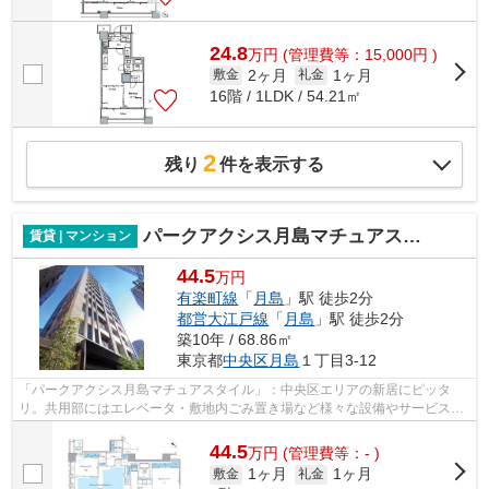
24.8
万
円
(管理費等：15,000円 )
2ヶ月
1ヶ月
敷金
礼金
16階 / 1LDK / 54.21㎡
2
残り
件を表示する
パークアクシス月島マチュアスタイル
賃貸 | マンション
44.5
万円
有楽町線
「
月島
」駅 徒歩2分
都営大江戸線
「
月島
」駅 徒歩2分
築10年 / 68.86㎡
東京都
中央区
月島
１丁目3-12
「パークアクシス月島マチュアスタイル」：中央区エリアの新居にピッタ
リ。共用部にはエレベータ・敷地内ごみ置き場など様々な設備やサービスが
揃っているので便利です。周辺には、徒...
44.5
万
円
(管理費等：- )
1ヶ月
1ヶ月
敷金
礼金