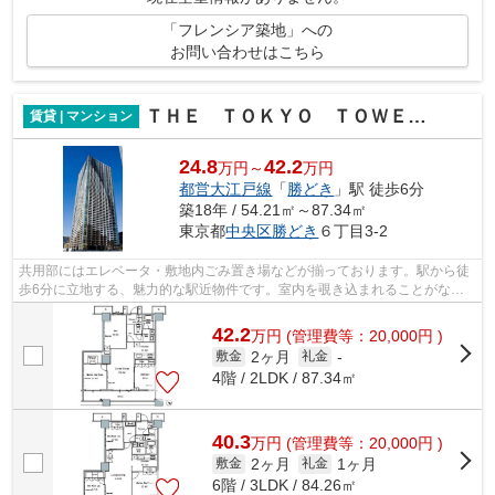
「フレンシア築地」への
お問い合わせはこちら
ＴＨＥ ＴＯＫＹＯ ＴＯＷＥＲＳ ＭＩＤＴＯＷＥＲ
賃貸 | マンション
24.8
42.2
万円～
万円
都営大江戸線
「
勝どき
」駅 徒歩6分
築18年 / 54.21㎡～87.34㎡
東京都
中央区
勝どき
６丁目3-2
共用部にはエレベータ・敷地内ごみ置き場などが揃っております。駅から徒
歩6分に立地する、魅力的な駅近物件です。室内を覗き込まれることがない
タワー型マンションは開放的です。マン...
42.2
万
円
(管理費等：20,000円 )
2ヶ月
敷金
礼金
-
4階 / 2LDK / 87.34㎡
40.3
万
円
(管理費等：20,000円 )
2ヶ月
1ヶ月
敷金
礼金
6階 / 3LDK / 84.26㎡