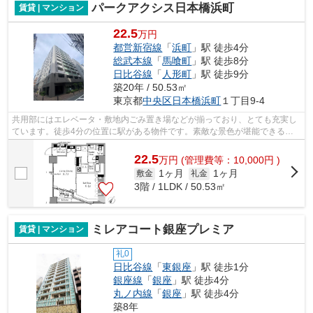
パークアクシス日本橋浜町
賃貸 | マンション
22.5
万円
都営新宿線
「
浜町
」駅 徒歩4分
総武本線
「
馬喰町
」駅 徒歩8分
日比谷線
「
人形町
」駅 徒歩9分
築20年 / 50.53㎡
東京都
中央区
日本橋浜町
１丁目9-4
共用部にはエレベータ・敷地内ごみ置き場などが揃っており、とても充実し
ています。徒歩4分の位置に駅がある物件です。素敵な景色が堪能できる、
地上12階建ての物件。造りとデザインに...
22.5
万
円
(管理費等：10,000円 )
1ヶ月
1ヶ月
敷金
礼金
3階 / 1LDK / 50.53㎡
ミレアコート銀座プレミア
賃貸 | マンション
礼0
日比谷線
「
東銀座
」駅 徒歩1分
銀座線
「
銀座
」駅 徒歩4分
丸ノ内線
「
銀座
」駅 徒歩4分
築8年