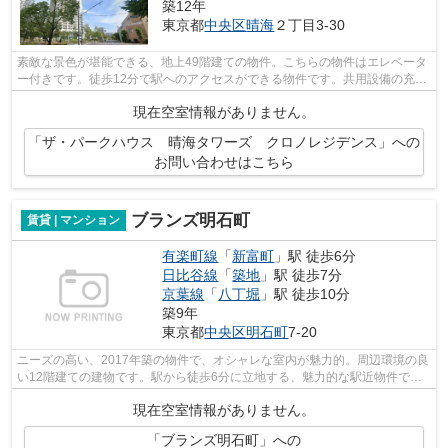
築12年
東京都
中央区
晴海
２丁目3-30
素敵な景色が堪能できる、地上49階建ての物件。こちらの物件はエレベータ
ー付きです。徒歩12分で駅へのアクセスができる物件です。共用設備の充実
している、楽しく生活できるマンショ...
現在空室情報がありません。
「ザ・パークハウス 晴海タワーズ クロノレジデンス」への
お問い合わせはこちら
ブランズ明石町
賃貸 | マンション
有楽町線
「
新富町
」駅 徒歩6分
日比谷線
「
築地
」駅 徒歩7分
京葉線
「
八丁堀
」駅 徒歩10分
築9年
東京都
中央区
明石町
7-20
ニーズの高い、2017年築の物件で、オシャレな室内が魅力的。周辺環境の良
い12階建ての建物です。駅から徒歩6分に立地する、魅力的な駅近物件で
す。2駅利用できる立地となっていて、ア...
現在空室情報がありません。
「ブランズ明石町」への