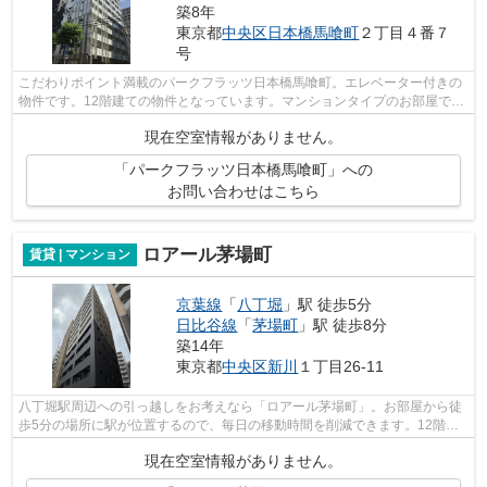
築8年
東京都
中央区
日本橋馬喰町
２丁目４番７
号
こだわりポイント満載のパークフラッツ日本橋馬喰町。エレベーター付きの
物件です。12階建ての物件となっています。マンションタイプのお部屋で
す。中央区で安らぐ空間のあるお部屋に...
現在空室情報がありません。
「パークフラッツ日本橋馬喰町」への
お問い合わせはこちら
ロアール茅場町
賃貸 | マンション
京葉線
「
八丁堀
」駅 徒歩5分
日比谷線
「
茅場町
」駅 徒歩8分
築14年
東京都
中央区
新川
１丁目26-11
八丁堀駅周辺への引っ越しをお考えなら「ロアール茅場町」。お部屋から徒
歩5分の場所に駅が位置するので、毎日の移動時間を削減できます。12階建
ての建物で地域にマッチしたマンション...
現在空室情報がありません。