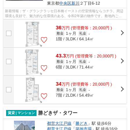
東京都
中央区
新川
２丁目6-12
新着情報：ザ・グランクラッセ日本橋イーストの空室情報ならコチラ。周辺
環境も良好で、魅力的な住環境のある、令和2年築の物件です。敷地内ごみ
置き場は、忙しいあなたにとってマスト...
36
万
円
(管理費等：20,000円 )
1ヶ月
敷金
礼金
-
1階 / 3LDK / 64.14㎡
43.3
万
円
(管理費等：20,000円 )
1ヶ月
敷金
礼金
-
6階 / 3LDK / 71.44㎡
34
万
円
(管理費等：20,000円 )
1ヶ月
敷金
礼金
-
7階 / 2LDK / 54.49㎡
勝どきザ・タワー
賃貸 | マンション
都営大江戸線
「
勝どき
」駅 徒歩6分
都営大江戸線
「
築地市場
」駅 徒歩16分