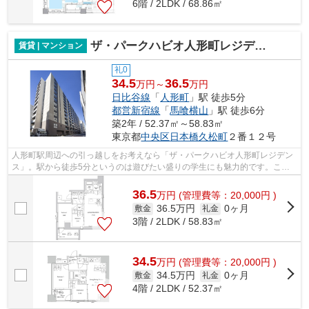
6階 / 2LDK / 68.86㎡
ザ・パークハビオ人形町レジデンス
賃貸 | マンション
礼0
34.5
36.5
万円～
万円
日比谷線
「
人形町
」駅 徒歩5分
都営新宿線
「
馬喰横山
」駅 徒歩6分
築2年 / 52.37㎡～58.83㎡
東京都
中央区
日本橋久松町
２番１２号
人形町駅周辺への引っ越しをお考えなら「ザ・パークハビオ人形町レジデン
ス」。駅から徒歩5分というのは遊びたい盛りの学生にも魅力的です。こち
らの物件にはエレベーターが付いていま...
36.5
万
円
(管理費等：20,000円 )
36.5万円
0ヶ月
敷金
礼金
3階 / 2LDK / 58.83㎡
34.5
万
円
(管理費等：20,000円 )
34.5万円
0ヶ月
敷金
礼金
4階 / 2LDK / 52.37㎡