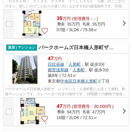
「ＨＡＲＵＭＩ ＦＬＡＧ ＰＡＲＫ ＶＩＬＬＡＧＥ Ｄ棟」のここがイ
チオシ。新しいのでこだわりの多い方にもおすすめの築浅物件です。共用設
備の充実している、楽しく生活できる...
35
万
円
(管理費等：- )
35万円
35万円
敷金
礼金
07階 / 3LDK / 79.08㎡
パークホームズ日本橋人形町ザ レジデンス
賃貸 | マンション
47
万円
日比谷線
「
人形町
」駅 徒歩3分
都営浅草線
「
人形町
」駅 徒歩3分
築8年 / 72.51㎡
東京都
中央区
日本橋人形町
２丁目
パークホームズ日本橋人形町ザ レジデンス：人形町駅にも近くて便利。新
築マンションです。エレベーター付きの物件です。18階建ての建物で地域に
マッチしたマンション。人形町駅周辺...
47
万
円
(管理費等：30,000円 )
94万円
47万円
敷金
礼金
16階 / 2LDK / 72.51㎡