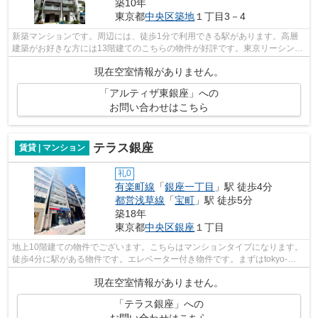
築10年
東京都
中央区
築地
１丁目3－4
新築マンションです。周辺には、徒歩1分で利用できる駅があります。高層
建築がお好きな方には13階建てのこちらの物件が好評です。東京リーシング
センターでは、地域に詳しいスタッフが...
現在空室情報がありません。
「アルティザ東銀座」への
お問い合わせはこちら
テラス銀座
賃貸 | マンション
礼0
有楽町線
「
銀座一丁目
」駅 徒歩4分
都営浅草線
「
宝町
」駅 徒歩5分
築18年
東京都
中央区
銀座
１丁目
地上10階建ての物件でございます。こちらはマンションタイプになります。
徒歩4分に駅がある物件です。エレベーター付き物件です。まずはtokyo-
leasing@asahi-lv.co.jpへお気軽にお問い...
現在空室情報がありません。
「テラス銀座」への