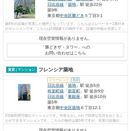
日比谷線
「
築地
」駅 徒歩22分
築9年
東京都
中央区
勝どき
５丁目3-1
築9年の設備が充実した物件となっています。こちらはエレベーター2基付き
のマンションです。こちらは53階建ての物件です。設備や外観が充実してい
るマンションです。お友達を招待する...
現在空室情報がありません。
「勝どきザ・タワー」への
お問い合わせはこちら
フレンシア築地
賃貸 | マンション
フリーレント
礼0
日比谷線
「
築地
」駅 徒歩5分
有楽町線
「
新富町
」駅 徒歩9分
日比谷線
「
東銀座
」駅 徒歩10分
築5年
東京都
中央区
築地
６丁目12-1
2沿線利用可能なマンションです。外装もおしゃれで快適な生活をおくるこ
とができるマンションです。こちらの物件は築5年ですが、充実の設備が整
っています。弊社では築地駅周辺の物件...
現在空室情報がありません。